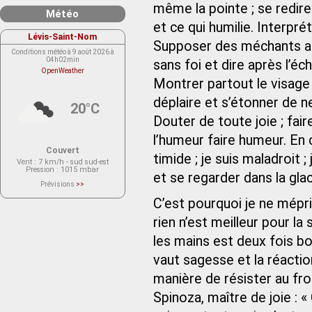
même la pointe ; se redire
Météo
et ce qui humilie. Interprét
Lévis-Saint-Nom
Supposer des méchants af
Conditions météo à 9 août 2026 à
04h02min
sans foi et dire après l’éch
OpenWeather
Montrer partout le visage 
déplaire et s’étonner de n
20°C
Douter de toute joie ; fair
l’humeur faire humeur. En 
Couvert
timide ; je suis maladroit ; 
Vent
: 7 km/h - sud sud-est
Pression
: 1015 mbar
et se regarder dans la gla
Prévisions
>>
Le service OpenWeather ne fournit
actuellement aucune prévision
C’est pourquoi je ne mépris
météorologique sur le lieu Lévis-
Saint-Nom.
rien n’est meilleur pour la
Veuillez consulter le message du
service ci-dessous.
(401 - Invalid API key. Please see
les mains est deux fois bon
https://openweathermap.org/faq#error401
for more info.)
vaut sagesse et la réaction
manière de résister au fro
Spinoza, maître de joie : 