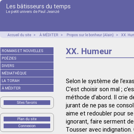
Les bâtisseurs du temps
Le petit univers de Paul Jeanzé
Accueil du site
>
À MÉDITER
>
Propos sur le bonheur (Alain)
>
XX. Hu
XX. Humeur
ROMANS ET NOUVELLES
POÉZIES
DIVERS
MÉDIATHÈQUE
Selon le système de l’exasp
LA TORAH
C’est choisir son mal ; c’e
À MÉDITER
méthode d’abord. Il crie de 
Sites favoris
jurant de ne pas se consol
aime et redoubler pour se 
Plan du site
ignorant, faire serment de 
Connexion
Tousser avec indignation. C