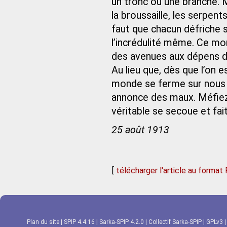
un tronc ou une branche. M
la broussaille, les serpent
faut que chacun défriche 
l’incrédulité même. Ce mon
des avenues aux dépens d
Au lieu que, dès que l’on e
monde se ferme sur nous ;
annonce des maux. Méfie
véritable se secoue et fait 
25 août 1913
[
télécharger l'article au format
Plan du site
|
SPIP 4.4.16
|
Sarka-SPIP 4.2.0
|
Collectif Sarka-SPIP
|
GPLv3