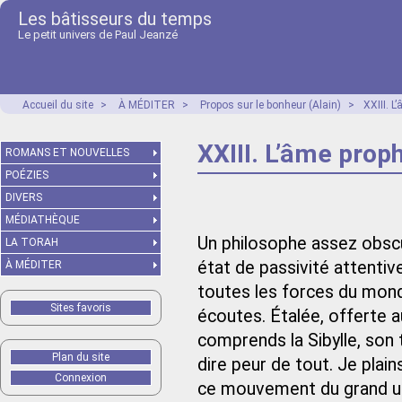
Les bâtisseurs du temps
Le petit univers de Paul Jeanzé
Accueil du site
>
À MÉDITER
>
Propos sur le bonheur (Alain)
>
XXIII. L
XXIII. L’âme prop
ROMANS ET NOUVELLES
POÉZIES
DIVERS
MÉDIATHÈQUE
Un philosophe assez obsc
LA TORAH
état de passivité attentiv
À MÉDITER
toutes les forces du mond
Sites favoris
écoutes. Étalée, offerte 
comprends la Sibylle, son 
Plan du site
dire peur de tout. Je plain
Connexion
ce mouvement du grand un