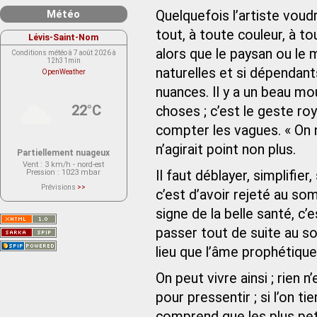
Météo
Quelquefois l’artiste voud
tout, à toute couleur, à tou
Lévis-Saint-Nom
alors que le paysan ou le
Conditions météo à 7 août 2026 à
12h31min
naturelles et si dépendan
OpenWeather
nuances. Il y a un beau m
22°C
choses ; c’est le geste roy
compter les vagues. « On ne
n’agirait point non plus.
Partiellement nuageux
Vent
: 3 km/h - nord-est
Pression
: 1023 mbar
Il faut déblayer, simplifie
Prévisions
>>
c’est d’avoir rejeté au s
Le service OpenWeather ne fournit
actuellement aucune prévision
météorologique sur le lieu Lévis-
signe de la belle santé, c’
Saint-Nom.
Veuillez consulter le message du
passer tout de suite au som
service ci-dessous.
(401 - Invalid API key. Please see
lieu que l’âme prophétique
https://openweathermap.org/faq#error401
for more info.)
On peut vivre ainsi ; rie
pour pressentir ; si l’on 
comprend que les plus peti