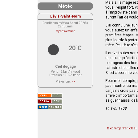
Mais si le mage est,
Météo
vous, l’esprit fort,
à l’improviste dans
Lévis-Saint-Nom
auront l’air de voulo
Conditions météo à 6 août 2026 à
J’ai connu une jeune
22h00min
vous aurez un enfant
OpenWeather
premières étapes. Ma
plus lourde à porter
mère. Peut-être s’e
20°C
Il arrive toutes so
riez d’une prédictio
courageux des homme
Ciel dégagé
catastrophes elles
Vent
: 2 km/h - sud
Si cet accord ne vou
Pression
: 1023 mbar
Pour mon compte, j’
Prévisions
>>
Le service OpenWeather ne fournit
pas montrer au mage
actuellement aucune prévision
car je ne crois pas 
météorologique sur le lieu Lévis-
Saint-Nom.
arrive d’important à
Veuillez consulter le message du
se guérir aussi de 
service ci-dessous.
(401 - Invalid API key. Please see
14 avril 1908
https://openweathermap.org/faq#error401
for more info.)
[
télécharger l'article a