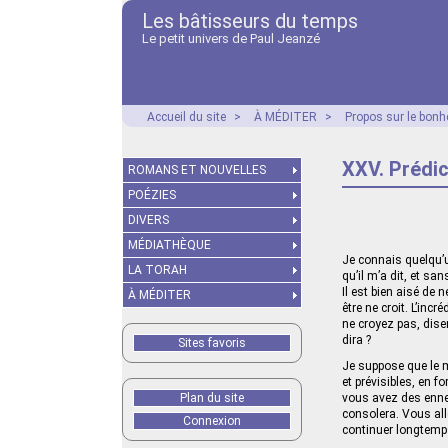
Les bâtisseurs du temps
Le petit univers de Paul Jeanzé
Accueil du site
>
À MÉDITER
>
Propos sur le bonhe
XXV. Prédic
ROMANS ET NOUVELLES
POÉZIES
DIVERS
MÉDIATHÈQUE
Je connais quelqu’un
LA TORAH
qu’il m’a dit, et sa
Il est bien aisé de 
À MÉDITER
être ne croit. L’inc
ne croyez pas, disent
dira ?
Sites favoris
Je suppose que le m
et prévisibles, en 
Plan du site
vous avez des ennem
consolera. Vous all
Connexion
continuer longtemps