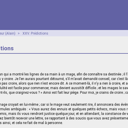
ur (Alain)
>
XXV. Prédictions
tions
 qui a montré les lignes de sa main à un mage, afin de connaître sa destinée ; il l’a 
ns y croire. Je l’en aurais pourtant détourné, s’il m’avait demandé conseil, car c’est 
ne pas croire, alors que rien n’est encore dit. A ce moment-là, il n’y a rien à croire, 
rédulité est facile pour commencer, mais devient aussitôt difficile ; et les mages le sa
-ils, que craignez-vous ? » Ainsi est fait leur piège. Pour moi, je crains de croire ; c
age croyait en lui-même ; car si le mage veut seule­ment rire, il annoncera des év
formules ambiguës : « Vous aurez des ennuis et quelques petits échecs, mais vous réu
is, mais ils vous rendront justice quelque jour, et en attendant, la constance de
ez bientôt recevoir une lettre, se rapportant à des soucis que vous avez présentemen
 ainsi, et cela ne fait de mal à personne.