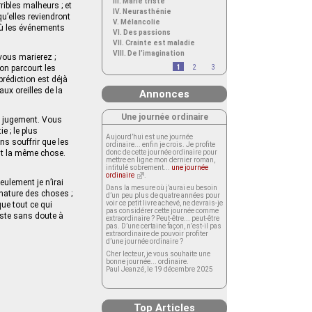
III. Marie triste
ribles malheurs ; et
IV. Neurasthénie
qu’elles reviendront
V. Mélancolie
 où les événements
VI. Des passions
VII. Crainte est maladie
VIII. De l’imagination
 vous marierez ;
’on parcourt les
1
2
3
prédiction est déjà
aux oreilles de la
Annonces
Une journée ordinaire
me jugement. Vous
e ; le plus
Aujourd’hui est une journée
s souffrir que les
ordinaire... enfin je crois. Je profite
nt la même chose.
donc de cette journée ordinaire pour
mettre en ligne mon dernier roman,
intitulé sobrement...
une journée
ordinaire
.
ulement je n’irai
Dans la mesure où j’aurai eu besoin
 nature des choses ;
d’un peu plus de quatre années pour
voir ce petit livre achevé, ne devrais-je
que tout ce qui
pas considérer cette journée comme
reste sans doute à
extraordinaire ? Peut-être... peut-être
pas. D’une certaine façon, n’est-il pas
extraordinaire de pouvoir profiter
d’une journée ordinaire ?
Cher lecteur, je vous souhaite une
bonne journée... ordinaire.
Paul Jeanzé, le 19 décembre 2025
Top Articles