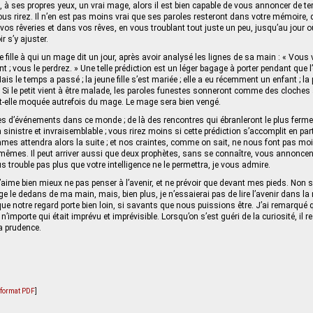
 à ses propres yeux, un vrai mage, alors il est bien capable de vous annoncer de ter
 vous rirez. Il n’en est pas moins vrai que ses paroles resteront dans votre mémoire, 
 vos rêveries et dans vos rêves, en vous troublant tout juste un peu, jusqu’au jour
ir s’y ajuster.
 fille à qui un mage dit un jour, après avoir analysé les lignes de sa main : « Vous
 ; vous le perdrez. » Une telle prédiction est un léger bagage à porter pendant que l
is le temps a passé ; la jeune fille s’est mariée ; elle a eu récemment un enfant ; la 
. Si le petit vient à être malade, les paroles funestes sonneront comme des cloches 
st-elle moquée autrefois du mage. Le mage sera bien vengé.
rtes d’événements dans ce monde ; de là des rencontres qui ébranleront le plus fer
n sinistre et invraisemblable ; vous rirez moins si cette prédiction s’accomplit en parti
s attendra alors la suite ; et nos craintes, comme on sait, ne nous font pas moin
-mêmes. Il peut arriver aussi que deux prophètes, sans se connaître, vous annonce
s trouble pas plus que votre intelligence ne le permettra, je vous admire.
aime bien mieux ne pas penser à l’avenir, et ne prévoir que devant mes pieds. Non se
 le dedans de ma main, mais, bien plus, je n’essaierai pas de lire l’avenir dans la
que notre regard porte bien loin, si savants que nous puissions être. J’ai remarqué 
 n’impor­te qui était imprévu et imprévisible. Lorsqu’on s’est guéri de la curiosité, il 
la prudence.
u format PDF
]