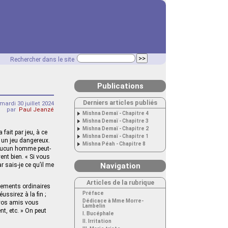
Rechercher dans le site
Publications
Derniers articles publiés
mardi 30 juillet 2024
par
Paul Jeanzé
Mishna Demaï - Chapitre 4
Mishna Demaï - Chapitre 3
Mishna Demaï - Chapitre 2
fait par jeu, à ce
Mishna Demaï - Chapitre 1
là un jeu dangereux.
Mishna Péah - Chapitre 8
et aucun homme peut-
vent bien. « Si vous
ar sais-je ce qu’il me
Navigation
Articles de la rubrique
énements ordinaires
Préface
ssirez à la fin ;
Dédicace à Mme Morre-
 vos amis vous
Lambelin
t, etc. » On peut
I. Bucéphale
II. Irritation