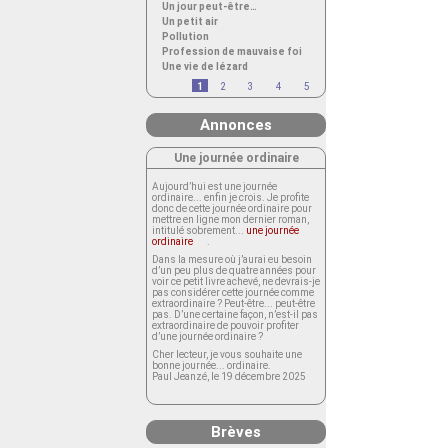
Un jour peut-être…
Un petit air
Pollution
Profession de mauvaise foi
Une vie de lézard
1
2
3
4
5
Annonces
Une journée ordinaire
Aujourd’hui est une journée
ordinaire... enfin je crois. Je profite
donc de cette journée ordinaire pour
mettre en ligne mon dernier roman,
intitulé sobrement...
une journée
ordinaire
.
Dans la mesure où j’aurai eu besoin
d’un peu plus de quatre années pour
voir ce petit livre achevé, ne devrais-je
pas considérer cette journée comme
extraordinaire ? Peut-être... peut-être
pas. D’une certaine façon, n’est-il pas
extraordinaire de pouvoir profiter
d’une journée ordinaire ?
Cher lecteur, je vous souhaite une
bonne journée... ordinaire.
Paul Jeanzé, le 19 décembre 2025
Brèves