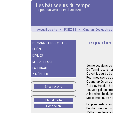
Les bâtisseurs du temps
Le petit univers de Paul Jeanzé
Accueil du site
>
POÉZIES
>
Cinq années quatre s
Le quartier
ROMANS ET NOUVELLES
POÉZIES
DIVERS
MÉDIATHÈQUE
Je me souviens du q
LA TORAH
Du Terminus, le no
Ouvert jusqu’à très
À MÉDITER
Pour mes soirs de 
Quand après un au 
Qui s’avérerait héla
Sites favoris
Souvent j’allais er
À la recherche du ba
Moi et mes nuits no
Plan du site
Là, je regardais le
Connexion
Pendant un jour un
J’attendais le retou