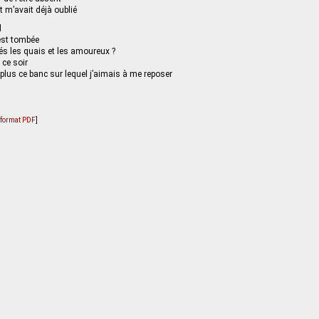
t m’avait déjà oublié
d
 est tombée
s les quais et les amoureux ?
 ce soir
lus ce banc sur lequel j’aimais à me reposer
u format PDF
]