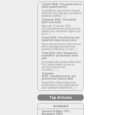
12 août 2025 - Pas grand-chose
(mais quand même)
Je profite du mois d’août, souvent
calme de mon côté, pour procéder à
quelques petites (…)
15 janvier 2025 - Une année
dans tous sens
Mercredi 15 janvier 2025
Une nouvelle année commence, et
fidèle à mes habitudes depuis dix
ans (…)
16 juin 2024 - Des Poézies qui
repartent dans le bon sens
Nous voici arrivés au mois de juin
et je m’apprête à prendre mes
quartiers d’été dans un lieu (…)
7 mai 2024 - Des "mauvaises
nouvelles" qui donnent de la
voix
En ce début de semaine, Monsieur
Éric Lebret mettait sa voix au
service d’une de mes
nouvelles, (…)
15 janvier
2024 - Convalescence : les
poézies de l’année 2023
Quand bien même notre corps
aurait besoin d’une petite pause
pour quelques réparations (…)
Top Articles
Au hasard
Carnets III (Mars 1951 -
décembre 1959)