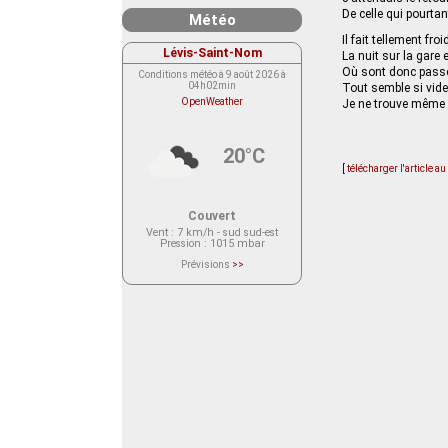
De celle qui pourtan
Météo
Il fait tellement froi
Lévis-Saint-Nom
La nuit sur la gare
Où sont donc passé
Conditions météo à 9 août 2026 à
04h02min
Tout semble si vide
OpenWeather
Je ne trouve même p
20°C
[
télécharger l'article a
Couvert
Vent
: 7 km/h - sud sud-est
Pression
: 1015 mbar
Prévisions
>>
Le service OpenWeather ne fournit
actuellement aucune prévision
météorologique sur le lieu Lévis-
Saint-Nom.
Veuillez consulter le message du
service ci-dessous.
(401 - Invalid API key. Please see
https://openweathermap.org/faq#error401
for more info.)