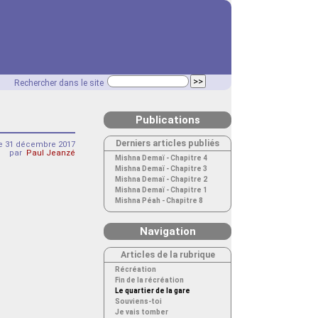
Rechercher dans le site
Publications
Derniers articles publiés
 31 décembre 2017
par
Paul Jeanzé
Mishna Demaï - Chapitre 4
Mishna Demaï - Chapitre 3
Mishna Demaï - Chapitre 2
Mishna Demaï - Chapitre 1
Mishna Péah - Chapitre 8
Navigation
Articles de la rubrique
Récréation
Fin de la récréation
Le quartier de la gare
Souviens-toi
Je vais tomber