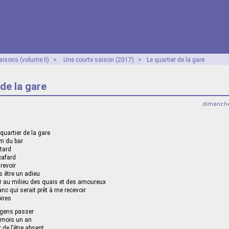
aisons (volume II)
>
Une courte saison (2017)
>
Le quartier de la gare
 de la gare
dimanche
uartier de la gare
m du bar
 tard
cafard
revoir
s être un adieu
rer au milieu des quais et des amoureux
nc qui serait prêt à me recevoir
ires
s gens passer
 mois un an
r de l’être absent