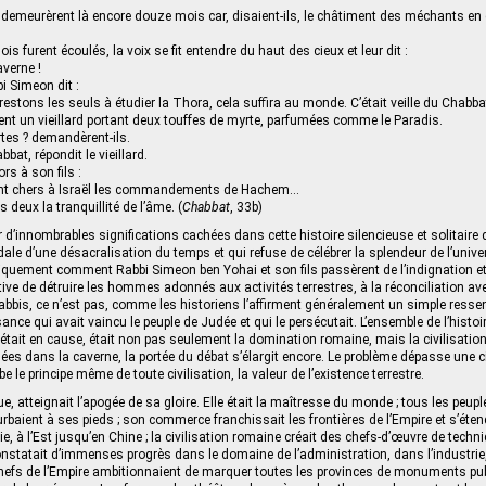
et demeurèrent là encore douze mois car, disaient-ils, le châtiment des méchants en
 furent écoulés, la voix se fit entendre du haut des cieux et leur dit :
averne !
bi Simeon dit :
 restons les seuls à étudier la Thora, cela suffira au monde. C’était veille du Chabb
irent un vieillard portant deux touffes de myrte, parfumées comme le Paradis.
tes ? demandèrent-ils.
bat, répondit le vieillard.
rs à son fils :
t chers à Israël les commandements de Hachem...
s deux la tranquillité de l’âme. (
Chabbat
, 33b)
 d’innombrables significations cachées dans cette histoire silencieuse et solitair
ale d’une désacralisation du temps et qui refuse de célébrer la splendeur de l’univers 
iquement comment Rabbi Simeon ben Yohai et son fils passèrent de l’indignation e
ive de détruire les hommes adonnés aux activités terrestres, à la réconciliation a
bbis, ce n’est pas, comme les historiens l’affirment généralement un simple resse
sance qui avait vaincu le peuple de Judée et qui le persécutait. L’ensemble de l’histo
i était en cause, était non pas seulement la domination romaine, mais la civilisatio
s dans la caverne, la portée du débat s’élargit encore. Le problème dépasse une ci
be le principe même de toute civilisation, la valeur de l’existence terrestre.
, atteignait l’apogée de sa gloire. Elle était la maîtresse du monde ; tous les peupl
rbaient à ses pieds ; son commerce franchissait les frontières de l’Empire et s’éte
e, à l’Est jusqu’en Chine ; la civilisation romaine créait des chefs-d’œuvre de tech
onstatait d’immenses progrès dans le domaine de l’administration, dans l’industri
 chefs de l’Empire ambitionnaient de marquer toutes les provinces de monuments pu