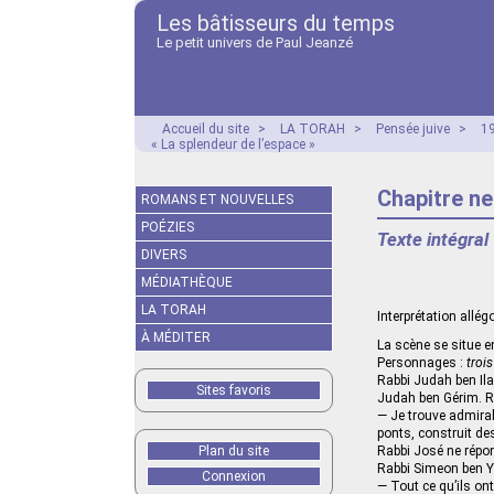
Les bâtisseurs du temps
Le petit univers de Paul Jeanzé
Accueil du site
>
LA TORAH
>
Pensée juive
>
19
« La splendeur de l’espace »
Chapitre ne
ROMANS ET NOUVELLES
POÉZIES
Texte intégral
DIVERS
MÉDIATHÈQUE
LA TORAH
Interprétation allé
À MÉDITER
La scène se situe e
Personnages :
troi
Rabbi Judah ben Ila
Sites favoris
Judah ben Gérim. Ra
— Je trouve admirab
ponts, construit de
Plan du site
Rabbi José ne répon
Rabbi Simeon ben Yoh
Connexion
— Tout ce qu’ils ont 