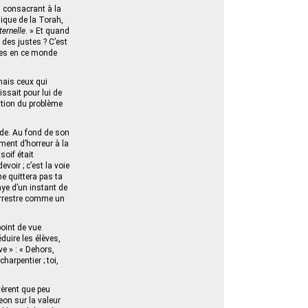
s consacrant à la
gique de la Torah,
ternelle
. » Et quand
 des justes ? C’est
s en ce monde
mais ceux qui
gissait pour lui de
lution du problème
de. Au fond de son
ment d’horreur à la
 soif était
voir ; c’est la voie
 ne quittera pas ta
paye d’un instant de
terrestre comme un
oint de vue
duire les élèves,
ve » : « Dehors,
arpentier ; toi,
vèrent que peu
eon sur la valeur