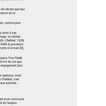
 de retraite que leur
a cause de ce
 main, comme pour
ses amis à ses
iage, on récitait
achi,
Chabbat
, 150b)
 Belle et gracieuse
 myrte à la main
[
8
]
,
espace. Pour Rabbi
le fut de voir que,
 un engagement plus
ets spatiaux, mais
e Chabbat, c’est
 aux activités
uvait avoir commune
e de l’espace.