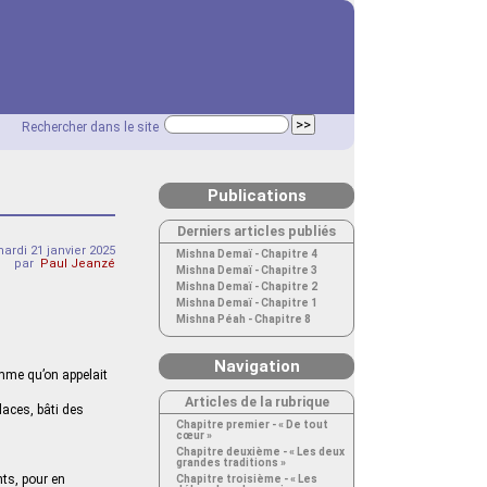
Rechercher dans le site
Publications
Derniers articles publiés
ardi 21 janvier 2025
Mishna Demaï - Chapitre 4
par
Paul Jeanzé
Mishna Demaï - Chapitre 3
Mishna Demaï - Chapitre 2
Mishna Demaï - Chapitre 1
Mishna Péah - Chapitre 8
Navigation
omme qu’on appelait
Articles de la rubrique
laces, bâti des
Chapitre premier - « De tout
cœur »
Chapitre deuxième - « Les deux
grandes traditions »
onts, pour en
Chapitre troisième - « Les