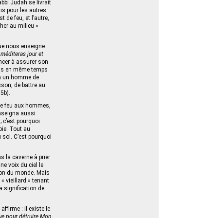
bi Judah se livrait
ais pour les autres
 de feu, et l’autre,
cher au milieu »
que nous enseigne
 méditeras jour et
noncer à assurer son
auras en même temps
e à un homme de
son, de battre au
35b).
 le feu aux hommes,
enseigna aussi
; c’est pourquoi
oie. Tout au
u sol. C’est pourquoi
s la caverne à prier
e voix du ciel le
tion du monde. Mais
 vieillard » tenant
a signification de
ffirme : il existe le
ue pour détruire Mon