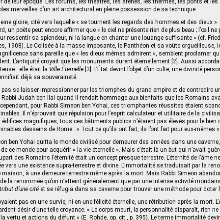
ur de leur époque. Les forums, les théâtres, les arènes, les thermes, les ponts et le
ables merveilles d’un art architectural en pleine possession de sa technique.
ine gloire, cité vers laquelle « se tournent les regards des hommes et des dieux ».
d, un poète peut encore affirmer que « le ciel ne présente rien de plus beau ; l’œil 
ur ressentir sa splendeur, ni la langue en chanter une louange suffisante » (cf. Frie
es, 1908). Le Colisée à la masse imposante, le Panthéon et sa voûte orgueilleuse, 
gnificence sans pareille que « les dieux mêmes admirent », semblent proclamer que
ndent. L’antiquité croyait que les monuments durent éternellement
[
2
]
. Aussi accorda
tteuse : elle était la
Ville Éternelle
[
3
]
. L’État devint l’objet d’un culte, une divinité perso
nnifiait déjà sa souveraineté.
e ne pas se laisser impressionner par les triomphes du grand empire et de contredire 
 Rabbi Judah ben Ilai quand il rendait hommage aux bienfaits que les Romains ava
t cependant, pour Rabbi Simeon ben Yohai, ces triomphantes réussites étaient scan
bles. Il n’éprouvait que répulsion pour l’esprit calculateur et utilitaire de la civilis
 édifices magnifiques, tous ces bâtiments publics n’étaient pas élevés pour le bien
inables desseins de Rome : « Tout ce qu’ils ont fait, ils l’ont fait pour eux-mêmes »
on ben Yohai quitta le monde civilisé pour demeurer des années dans une caverne,
vie de ce monde pour acquérir « la vie éternelle ». Mais c’était là un but qui n’avait gu
upart des Romains l’éternité était un concept presque terrestre. L’éternité de l’âme ne
ée vers une existence supra-terrestre et divine. L’immortalité se traduisait par la r
e maison, à une demeure terrestre même après la mort. Mais Rabbi Simeon abando
de la renommée qu’on n’atteint généralement que par une intense activité mondaine.
ttribut d’une cité
et se réfugia dans sa caverne pour trouver une méthode pour doter la 
ient pas en une survie, ni en une félicité éternelle, une rétribution après la mort. L
’ardent désir d’une telle croyance. « Le corps meurt, la personnalité disparaît, rien ne 
 la vertu et actions du défunt » (E. Rohde, op. cit., p. 395). Le terme immortalité dev