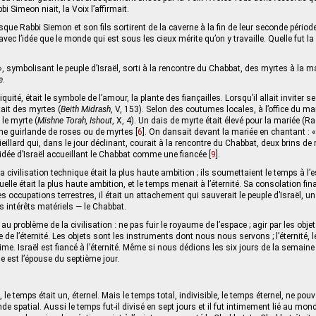
i Simeon niait, la Voix l’affirmait.
que Rabbi Siemon et son fils sortirent de la caverne à la fin de leur seconde période
 avec l’idée que le monde qui est sous les cieux mérite qu’on y travaille. Quelle fut l
rd », symbolisant le peuple d’Israël, sorti à la rencontre du Chabbat, des myrtes à la
e
.
iquité, était le symbole de l’amour, la plante des fiançailles. Lorsqu’il allait inviter 
tait des myrtes (
Beith Midrash
, V, 153). Selon des coutumes locales, à l’office du mar
le myrte (
Mishne Torah, Ishout
, X, 4). Un dais de myrte était élevé pour la mariée (R
 une guirlande de roses ou de myrtes
[
6
]
. On dansait devant la mariée en chantant : «
vieillard qui, dans le jour déclinant, courait à la rencontre du Chabbat, deux brins de
l’idée d’Israël accueillant le Chabbat comme une fiancée
[
9
]
.
 civilisation technique était la plus haute ambition ; ils soumettaient le temps à l’
tuelle était la plus haute ambition, et le temps menait à l’éternité. Sa consolation fina
es occupations terrestres, il était un attachement qui sauverait le peuple d’Israël,
s intérêts matériels — le Chabbat.
 au problème de la civilisation : ne pas fuir le royaume de l’espace ; agir par les obj
de l’éternité. Les objets sont les instruments dont nous nous servons ; l’éternité, l
me. Israël est fiancé à l’éternité. Même si nous dédions les six jours de la semaine
e est l’épouse du septième jour.
 temps était un, éternel. Mais le temps total, indivisible, le temps éternel, ne po
 spatial. Aussi le temps fut-il divisé en sept jours et il fut intimement lié au mond