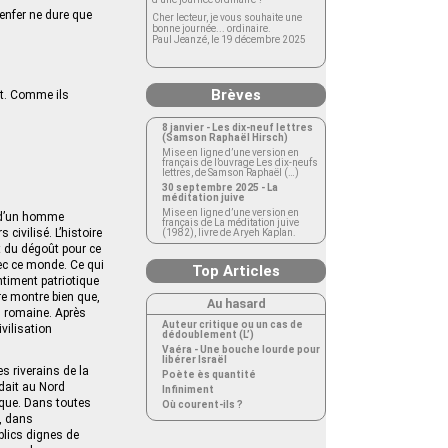
 enfer ne dure que
Cher lecteur, je vous souhaite une
bonne journée... ordinaire.
Paul Jeanzé, le 19 décembre 2025
Brèves
at. Comme ils
8 janvier - Les dix-neuf lettres
(Samson Raphaël Hirsch)
Mise en ligne d’une version en
français de l’ouvrage Les dix-neufs
lettres, de Samson Raphaël (…)
30 septembre 2025 - La
méditation juive
Mise en ligne d’une version en
e d’un homme
français de La méditation juive
civilisé. L’histoire
(1982), livre de Aryeh Kaplan.
t du dégoût pour ce
vec ce monde. Ce qui
Top Articles
ntiment patriotique
ire montre bien que,
Au hasard
n romaine. Après
Auteur critique ou un cas de
vilisation
dédoublement (L’)
Vaéra - Une bouche lourde pour
libérer Israël
es riverains de la
Poète ès quantité
ndait au Nord
Infiniment
nique. Dans toutes
Où courent-ils ?
e, dans
blics dignes de