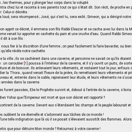
 ; les thermes, pour y plonger leur corps dans la volupté.
ra chez lui et raconta à ses parents tout ce qui s’était dit. Son récit, de proche en 
 Celui-ci décréta :
 loué, sera récompensé ; José, qui s’est tu, sera exilé ; Simeon, qui a dénigré notr
n apprit ce décret, il emmena son fils Rabbi Eleazar et se cacha avec lui dans la 
me venait lui apporter en cachette du pain et une cruche d’eau. Quand Rabbi Simeon
l dit à son fils :
ous fier à la discrétion d’une femme ; on peut facilement la faire bavarder, ou bie
 qu’elle révèle notre cachette.
de la ville ; ils se cachèrent dans une caverne, et personne ne savait ce qu’ils étaient
 : un caroubier
[
1
]
poussa à l’intérieur de la caverne, et il s’y ouvrit un puits, de sorte
ture et de boisson. Ils enlevaient leurs vêtements, et restaient tout le jour, enfouis 
ier la Thora ; quand venait l’heure de la prière, ils remettaient leurs vêtements et pri
veau et, enterrés dans le sable, reprenaient leur étude, et leurs vêtements ne s’usa
e années dans la caverne.
urent passées, Elie le Prophète survint et, debout à l’entrée de la caverne, s’écria 
en Yohai que l’Empereur est mort et que son décret est rapporté ?
sortirent de la caverne. Devant eux s’étendaient les champs et le peuple labourait et 
oublient la vie éternelle et s’adonnent aux tâches de ce monde !
d’une telle indignation que là où il se posait s’élevaient aussitôt des flammes. Alors
rtis que pour détruire Mon monde ? Retournez à votre caverne !