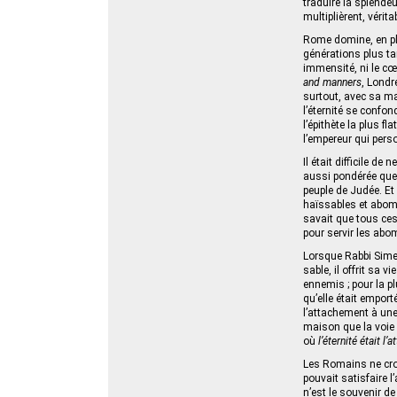
traduire la splende
multiplièrent, vérit
Rome domine, en ple
générations plus tar
immensité, ni le cœ
and manners
, Londr
surtout, avec sa ma
l’éternité se confo
l’épithète la plus fla
l’empereur qui perso
Il était difficile d
aussi pondérée que
peuple de Judée. E
haïssables et abomina
savait que tous ces
pour servir les abom
Lorsque Rabbi Sime
sable, il offrit sa 
ennemis ; pour la pl
qu’elle était emport
l’attachement à un
maison que la voie 
où
l’éternité était l’a
Les Romains ne croya
pouvait satisfaire l
n’est le souvenir de