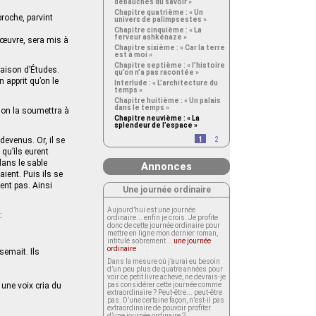
débauches du savoir »
Chapitre quatrième : « Un
proche, parvint
univers de palimpsestes »
Chapitre cinquième : « La
ferveur ashkénaze »
e œuvre, sera mis à
Chapitre sixième : « Car la terre
est à moi »
Chapitre septième : « l’histoire
Maison d’Études.
qu’on n’a pas racontée »
 apprit qu’on le
Interlude : « L’architecture du
temps »
Chapitre huitième : « Un palais
dans le temps »
n on la soumettra à
Chapitre neuvième : « La
splendeur de l’espace »
 devenus. Or, il se
1
2
 qu’ils eurent
dans le sable
Annonces
aient. Puis ils se
ient pas. Ainsi
Une journée ordinaire
Aujourd’hui est une journée
:
ordinaire... enfin je crois. Je profite
donc de cette journée ordinaire pour
mettre en ligne mon dernier roman,
intitulé sobrement...
une journée
ordinaire
.
semait. Ils
Dans la mesure où j’aurai eu besoin
d’un peu plus de quatre années pour
voir ce petit livre achevé, ne devrais-je
 une voix cria du
pas considérer cette journée comme
extraordinaire ? Peut-être... peut-être
pas. D’une certaine façon, n’est-il pas
extraordinaire de pouvoir profiter
d’une journée ordinaire ?