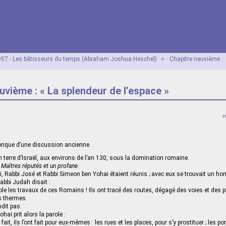
57 - Les bâtisseurs du temps (Abraham Joshua Heschel)
>
Chapitre neuvième :
uvième : « La splendeur de l’espace »
m
gorique d’une discussion ancienne.
n terre d’Israël, aux environs de l’an 130, sous la domination romaine.
s Maîtres réputés et un profane
.
i, Rabbi José et Rabbi Simeon ben Yohai étaient réunis ; avec eux se trouvait un h
bbi Judah disait :
le les travaux de ces Romains ! Ils ont tracé des routes, dégagé des voies et des p
s thermes.
dit pas.
ai prit alors la parole :
fait, ils l’ont fait pour eux-mêmes : les rues et les places, pour s’y prostituer ; les p