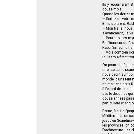
Ils y retournèrent 
douze mois.
Quand les douze mois
— Sortez de votre c
Et ils sortirent. Rab
— Mon fils, si nous
s’avançaient, ils v
— Pourquoi ces myr
En l’honneur du Chab
Rabbi Simeon dit alo
— Vois combien son
Et ils trouvèrent tou
On pourrait dégager
offensé par le scand
nous décrit symbol
monde, d’une tentat
animait ces deux Ra
à l’égard de la puis
dès le début, ce qu
douze années passée
particulière et englo
Rome, à cette époque
Méditerranée se cou
jusqu’en Scandinavi
les provinces, on c
l’architecture. Les