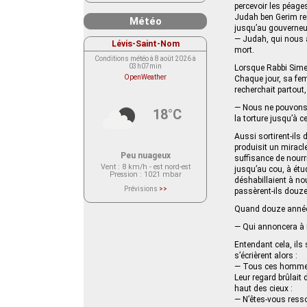
percevoir les péages
Judah ben Gerim rent
Météo
jusqu’au gouverneur.
— Judah, qui nous a
Lévis-Saint-Nom
mort.
Conditions météo à 8 août 2026 à
03h07min
Lorsque Rabbi Simeo
OpenWeather
Chaque jour, sa fem
recherchait partout, i
— Nous ne pouvons n
18°C
la torture jusqu’à ce
Aussi sortirent-ils 
produisit un miracle
Peu nuageux
suffisance de nourri
Vent
: 8 km/h - est nord-est
jusqu’au cou, à étud
Pression
: 1021 mbar
déshabillaient à nou
Prévisions
>>
passèrent-ils douz
Le service OpenWeather ne fournit
actuellement aucune prévision
Quand douze années f
météorologique sur le lieu Lévis-
Saint-Nom.
Veuillez consulter le message du
— Qui annoncera à B
service ci-dessous.
(401 - Invalid API key. Please see
Entendant cela, ils 
https://openweathermap.org/faq#error401
s’écrièrent alors :
for more info.)
— Tous ces hommes 
Leur regard brûlait 
haut des cieux :
— N’êtes-vous resso