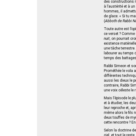
des constructions r
à l’austérité et à u
hommes, il admettait
de glace. « Si tu ma
(
Abboth de Rabbi N
Toute autre est l’op
ce verset ? Comme il 
nuit
, on pourrait cro
existence matérielle
une tâche terrestre
labourer au temps 
temps des battages,
Rabbi Simeon et son
Prométhée le vola a
différentes techniq
aussi les dieux le p
contraire, Rabbi Sim
une voix céleste le
Mais l’épisode le p
et à étudier, les d
leur reproche et, a
même alors le fils 
deux touffes de myrt
cette rencontre ? En
Selon la doctrine de 
ciel, et tout le rest