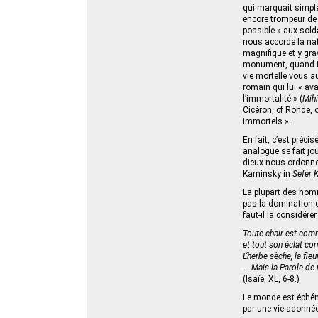
qui marquait simple
encore trompeur de
possible » aux sold
nous accorde la natu
magnifique et y gra
monument, quand ils
vie mortelle vous a
romain qui lui « ava
l’immortalité » (
Mih
Cicéron, cf Rohde, 
immortels ».
En fait, c’est préci
analogue se fait jo
dieux nous ordonnent
Kaminsky in
Sefer 
La plupart des hom
pas la domination d
faut-il la considér
Toute chair est com
et tout son éclat co
L’herbe sèche, la fleu
... Mais la Parole de
(Isaïe, XL, 6-8.)
Le monde est éphémè
par une vie adonnée