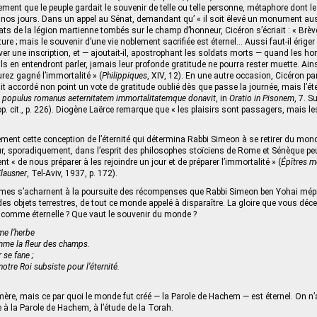
ment que le peuple gardait le souvenir de telle ou telle personne, métaphore dont l
 nos jours. Dans un appel au Sénat, demandant qu’ « il soit élevé un monument au
ats de la légion martienne tombés sur le champ d’honneur, Cicéron s’écriait : « Brève
re ; mais le souvenir d’une vie noblement sacrifiée est éternel... Aussi faut-il ériger
ver une inscription, et — ajoutait-il, apostrophant les soldats morts — quand les h
 en entendront parler, jamais leur profonde gratitude ne pourra rester muette. Ain
urez gagné l’immortalité » (
Philippiques
, XIV, 12). En une autre occasion, Cicéron par
it accordé non point un vote de gratitude oublié dès que passe la journée, mais l’éte
i populus romanus aeternitatem immortalitatemque donavit
, in
Oratio in Pisonem
, 7. S
op. cit., p. 226). Diogène Laërce remarque que « les plaisirs sont passagers, mais l
sément cette conception de l’éternité qui détermina Rabbi Simeon à se retirer du mon
ur, sporadiquement, dans l’esprit des philosophes stoïciens de Rome et Sénèque peu
 « de nous préparer à les rejoindre un jour et de préparer l’immortalité » (
Épîtres m
Klausner
, Tel-Aviv, 1937, p. 172).
mes s’acharnent à la poursuite des récompenses que Rabbi Simeon ben Yohai méprisa
es objets terrestres, de tout ce monde appelé à disparaître. La gloire que vous d
er comme éternelle ? Que vaut le souvenir du monde ?
me l’herbe
mme la fleur des champs.
r se fane ;
 notre Roi subsiste pour l’éternité.
re, mais ce par quoi le monde fut créé — la Parole de Hachem — est éternel. On n’at
 à la Parole de Hachem, à l’étude de la Torah.