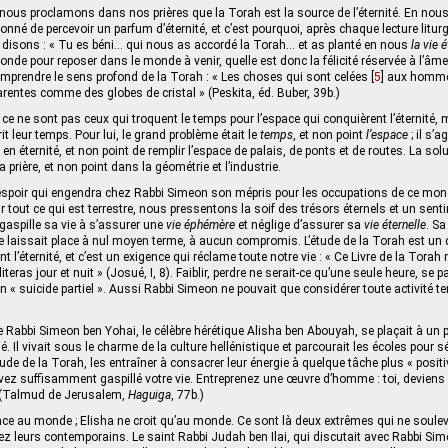
nous proclamons dans nos prières que la Torah est la source de l’éternité. En nou
onné de percevoir un parfum d’éternité, et c’est pourquoi, après chaque lecture litur
disons : « Tu es béni... qui nous as accordé la Torah... et as planté en nous
la vie é
nde pour reposer dans le monde à venir, quelle est donc la félicité réservée à l’âme
prendre le sens profond de la Torah : « Les choses qui sont celées
[
5
]
aux homme
rentes comme des globes de cristal » (Peskita, éd. Buber, 39b.)
ce ne sont pas ceux qui troquent le temps pour l’espace qui conquièrent l’éternité, 
it leur temps. Pour lui, le grand problème était le
temps
, et non point
l’espace
; il s’a
n éternité, et non point de remplir l’espace de palais, de ponts et de routes. La so
a prière, et non point dans la géométrie et l’industrie.
sespoir qui engendra chez Rabbi Simeon son mépris pour les occupations de ce mon
 tout ce qui est terrestre, nous pressentons la soif des trésors éternels et un senti
 gaspille sa vie à s’assurer une
vie éphémère
et néglige d’assurer sa
vie éternelle
. Sa
 ne laissait place à nul moyen terme, à aucun compromis. L’étude de la Torah est un de
nt l’éternité, et c’est un exigence qui réclame toute notre vie : « Ce Livre de la Torah
iteras jour et nuit » (Josué, I, 8). Faiblir, perdre ne serait-ce qu’une seule heure, se 
t un « suicide partiel ». Aussi Rabbi Simeon ne pouvait que considérer toute activité 
Rabbi Simeon ben Yohai, le célèbre hérétique Alisha ben Abouyah, se plaçait à un p
 Il vivait sous le charme de la culture hellénistique et parcourait les écoles pour sé
tude de la Torah, les entraîner à consacrer leur énergie à quelque tâche plus « positi
ez suffisamment gaspillé votre vie. Entreprenez une œuvre d’homme : toi, deviens ch
! (Talmud de Jerusalem,
Haguiga
, 77b.)
ce au monde ; Elisha ne croit qu’au monde. Ce sont là deux extrêmes qui ne soule
 leurs contemporains. Le saint Rabbi Judah ben Ilai, qui discutait avec Rabbi Sim