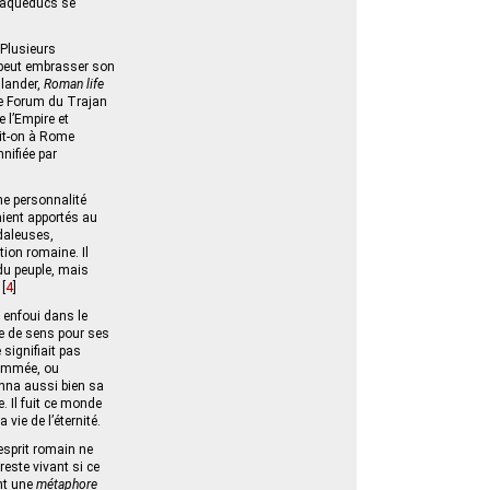
s aqueducs se
 Plusieurs
ne peut embrasser son
dlander,
Roman life
le Forum du Trajan
 l’Empire et
it-on à Rome
nnifiée par
une personnalité
ient apportés au
daleuses,
ation romaine. Il
 du peuple, mais
[
4
]
 enfoui dans le
ère de sens pour ses
 signifiait pas
enommée, ou
nna aussi bien sa
 Il fuit ce monde
vie de l’éternité.
’esprit romain ne
reste vivant si ce
int une
métaphore