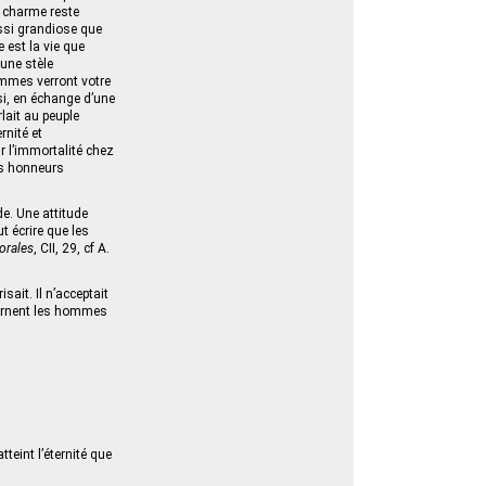
e charme reste
ssi grandiose que
 est la vie que
 une stèle
ommes verront votre
si, en échange d’une
lait au peuple
rnité et
ur l’immortalité chez
es honneurs
de. Une attitude
t écrire que les
orales
, CII, 29, cf A.
it. Il n’acceptait
écernent les hommes
teint l’éternité que