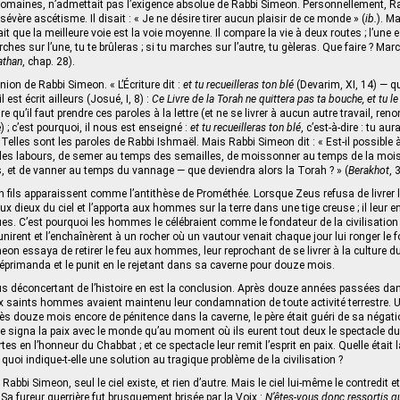
omaines, n’admettait pas l’exigence absolue de Rabbi Simeon. Personnellement, Rab
n sévère ascétisme. Il disait : « Je ne désire tirer aucun plaisir de ce monde » (
ib.
). M
 que la meilleure voie est la voie moyenne. Il compare la vie à deux routes ; l’une est
rches sur l’une, tu te brûleras ; si tu marches sur l’autre, tu gèleras. Que faire ? Mar
athan
, chap. 28).
inion de Rabbi Simeon. « L’Écriture dit :
et tu recueilleras ton blé
(Devarim, XI, 14) — 
est écrit ailleurs (Josué, I, 8) :
Ce Livre de la Torah ne quittera pas ta bouche, et tu le
ire qu’il faut prendre ces paroles à la lettre (et ne se livrer à aucun autre travail, re
) ; c’est pourquoi, il nous est enseigné :
et tu recueilleras ton blé
, c’est-à-dire : tu 
. Telles sont les paroles de Rabbi Ishmaël. Mais Rabbi Simeon dit : « Est-il possibl
des labours, de semer au temps des semailles, de moissonner au temps de la mois
 et de vanner au temps du vannage — que deviendra alors la Torah ? » (
Berakhot
, 
 fils apparaissent comme l’antithèse de Prométhée. Lorsque Zeus refusa de livrer
ux dieux du ciel et l’apporta aux hommes sur la terre dans une tige creuse ; il leur 
ues. C’est pourquoi les hommes le célébraient comme le fondateur de la civilisation 
unirent et l’enchaînèrent à un rocher où un vautour venait chaque jour lui ronger le f
eon essaya de retirer le feu aux hommes, leur reprochant de se livrer à la culture d
 réprimanda et le punit en le rejetant dans sa caverne pour douze mois.
lus déconcertant de l’histoire en est la conclusion. Après douze années passées dan
eux saints hommes avaient maintenu leur condamnation de toute activité terrestre. Un
près douze mois encore de pénitence dans la caverne, le père était guéri de sa néga
ne signa la paix avec le monde qu’au moment où ils eurent tout deux le spectacle du «
es en l’honneur du Chabbat ; et ce spectacle leur remit l’esprit en paix. Quelle était l
 quoi indique-t-elle une solution au tragique problème de la civilisation ?
Rabbi Simeon, seul le ciel existe, et rien d’autre. Mais le ciel lui-même le contredit et a
e. Sa fureur guerrière fut brusquement brisée par la Voix :
N’êtes-vous donc ressortis q