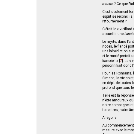
monde ?
Ce que Rabb
C’est seulement lors
esprit se réconcilia
retournement ?
C’était le « vieilla
accueillir une
fiancé
Le myrte, dans l’ant
noces, le fiancé por
une bénédiction sur 
et le marié portait
fiancée ! »
[
7
]
. Le « 
personnifiait donc 
Pour les Romains, la
Simeon, la vie spiri
en dépit de toutes l
profond que tous le
Telle est la réponse
n’être amoureux que 
notre compagne inti
terrestres, notre âm
Allégorie
Au commencement, le
mesure avec le monde