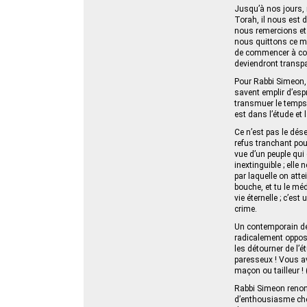
Jusqu’à nos jours, 
Torah, il nous est d
nous remercions et 
nous quittons ce mo
de commencer à com
deviendront transpa
Pour Rabbi Simeon, 
savent emplir d’espr
transmuer le temps e
est dans l’étude et l
Ce n’est pas le dé
refus tranchant pour
vue d’un peuple qui
inextinguible ; elle
par laquelle on attei
bouche, et tu le méd
vie éternelle ; c’es
crime.
Un contemporain de 
radicalement opposé.
les détourner de l’é
paresseux ! Vous av
maçon ou tailleur 
Rabbi Simeon renon
d’enthousiasme chez