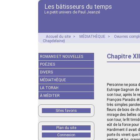
Les bâtisseurs du temps
Le petit univers de Paul Jeanzé
Accueil du site
>
MÉDIATHÈQUE
>
Oeuvres compl
Chapdelaine)
Chapitre XI
ROMANS ET NOUVELLES
POÉZIES
DIVERS
MÉDIATHÈQUE
Personne ne posa de
LA TORAH
Eutrope Gagnon de l
son tour, après le 
À MÉDITER
François Paradis ét
très simples paroles
fleurs de bois de c
Sites favoris
mirage des belles ci
son tour, le fit ti
eût de la force pour 
Plan du site
Hardiment il avait 
porte ils virent que
Connexion
rentrer ; et lui, cr