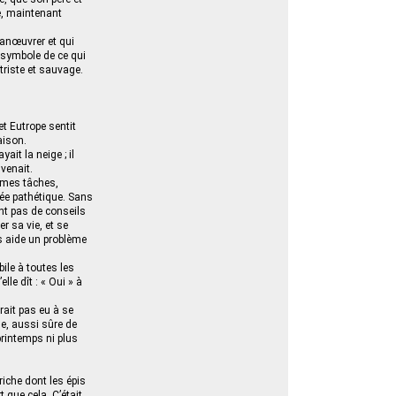
le, maintenant
 manœuvrer et qui
le symbole de ce qui
triste et sauvage.
et Eutrope sentit
aison.
ait la neige ; il
venait.
mêmes tâches,
sée pathétique. Sans
ent pas de conseils
er sa vie, et se
ns aide un problème
abile à toutes les
le dît : « Oui » à
urait pas eu à se
age, aussi sûre de
 printemps ni plus
iche dont les épis
t que cela. C’était