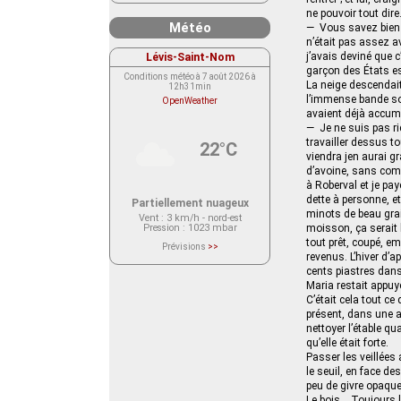
ne pouvoir tout dire
Météo
— Vous savez bien q
n’était pas assez a
Lévis-Saint-Nom
j’avais deviné que 
garçon des États es
Conditions météo à 7 août 2026 à
La neige descendait
12h31min
l’immense bande somb
OpenWeather
avaient déjà accumu
— Je ne suis pas ric
travailler dessus t
22°C
viendra jen aurai g
d’avoine, sans comp
à Roberval et je pay
dette à personne, et
Partiellement nuageux
minots de beau grain
Vent
: 3 km/h - nord-est
Pression
: 1023 mbar
moisson, ça serait l
tout prêt, coupé, em
Prévisions
>>
Le service OpenWeather ne fournit
revenus. L’hiver d’
actuellement aucune prévision
cents piastres dans
météorologique sur le lieu Lévis-
Maria restait appuyé
Saint-Nom.
Veuillez consulter le message du
C’était cela tout ce
service ci-dessous.
présent, dans une au
(401 - Invalid API key. Please see
https://openweathermap.org/faq#error401
nettoyer l’étable qu
for more info.)
qu’elle était forte.
Passer les veillées
le seuil, en face de
peu de givre opaque
Le bois… Toujours l