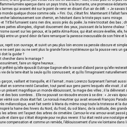
 flamme-lumière aperçue dans un pays triste, à la brunante, une promesse éclatante
 larmes qui avaient été sur le point de venir en disant d’un air de défi : « Je savais b
 monde quelque chose comme cela. » Fini. Oui, c’était fini. Maintenant il fallait fai
 chercher laborieusement son chemin, en hésitant dans le triste pays sans mirage.
et Tit’Bé fumaient sans rien dire, assis près du poêle ; la mère tricotait des bas ; c
e ses pattes allongées, clignait doucement des yeux, jouissant de la bonne chaleur. 
sme ouvert sur les genoux, et la petite Alma-Rose, qui était encore éveillée, elle, h
éjà entre un grand désir de faire remarquer la paresse inexcusable de son frère et l
ux, reprit son ouvrage, et suivit un peu plus loin encore sa pensée obscure et simple
le ne sent pas ou ne sent plus la grande force mystérieuse qui la pousse vers un ga
 doit la guider ?
it chercher dans le mariage ?
, assurément, faire un règne heureux…
 préféré qu’elle épousât Eutrope Gagnon-elle le savait-d’abord parce qu’elle resterait
 vie de la terre était la seule qu’ils connussent, et qu’ils l’imaginaient naturellemen
 garçon, vaillant et tranquille, et il l’aimait ; mais Lorenzo Surprenant l’aimait aussi 
il était en somme resté Canadien, tout pareil aux gens parmi lesquels elle vivait ; il alla
 un présent magnifique un monde éblouissant, la magie des villes ; il la délivrerait
et des bois sombres… Elle ne pouvait se résoudre encore à se dire : « Je vais épo
n vérité son choix était fait. Le norouâ meurtrier qui avait enseveli François Paradi
rès mélancolique, avait fait sentir à Maria du même coup toute la tristesse et la dur
t inspiré la haine des hivers du Nord, du froid, du sol blanc, de la solitude, des grand
les arbres ont l’aspect des arbres de cimetière. L’amour-le vrai amour-avait passé 
 et claire qui s’était éloignée pour ne plus revenir. Il lui était resté une nostalgie e
r une compensation et comme un remède, l’éblouissement d’une vie lointaine dans la