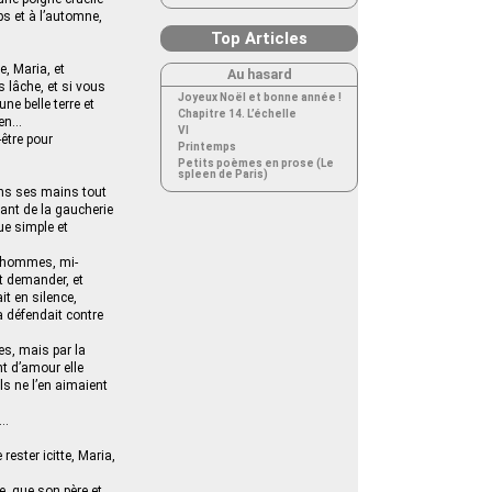
ps et à l’automne,
Top Articles
e, Maria, et
Au hasard
s lâche, et si vous
Joyeux Noël et bonne année !
ne belle terre et
Chapitre 14. L’échelle
ien…
VI
-être pour
Printemps
Petits poèmes en prose (Le
spleen de Paris)
ans ses mains tout
vant de la gaucherie
que simple et
s hommes, mi-
et demander, et
it en silence,
la défendait contre
es, mais par la
nt d’amour elle
ils ne l’en aimaient
e…
rester icitte, Maria,
e, que son père et