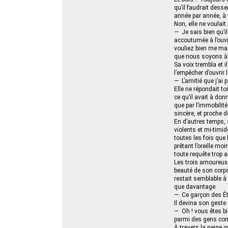
qu’il faudrait dess
année par année, à t
Non, elle ne voulai
— Je sais bien qu’il
accoutumée à l’ouvra
vouliez bien me mar
que nous soyons à l
Sa voix trembla et i
l’empêcher d’ouvrir 
— L’amitié que j’ai
Elle ne répondait t
ce qu’il avait à don
que par l’immobilité 
sincère, et proche d
En d’autres temps,
violents et mi-timid
toutes les fois que 
prêtant l’oreille mo
toute requête trop 
Les trois amoureux 
beauté de son corps 
restait semblable à e
que davantage.
— Ce garçon des Éta
Il devina son geste 
— Oh ! vous êtes bie
parmi des gens co
À travers la neige 