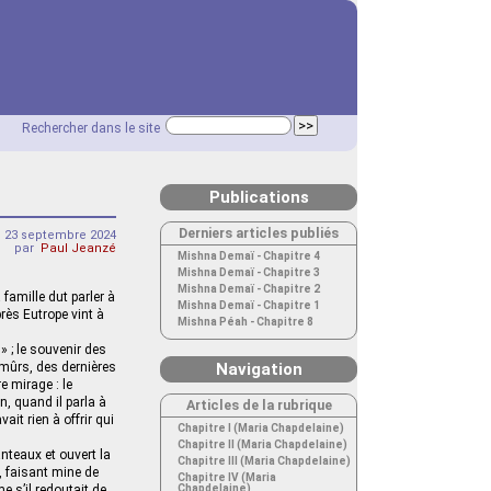
Rechercher dans le site
Publications
Derniers articles publiés
i 23 septembre 2024
par
Paul Jeanzé
Mishna Demaï - Chapitre 4
Mishna Demaï - Chapitre 3
Mishna Demaï - Chapitre 2
famille dut parler à
Mishna Demaï - Chapitre 1
rès Eutrope vint à
Mishna Péah - Chapitre 8
» ; le souvenir des
s mûrs, des dernières
Navigation
e mirage : le
n, quand il parla à
Articles de la rubrique
it rien à offrir qui
Chapitre I (Maria Chapdelaine)
Chapitre II (Maria Chapdelaine)
nteaux et ouvert la
Chapitre III (Maria Chapdelaine)
t, faisant mine de
Chapitre IV (Maria
e s’il redoutait de
Chapdelaine)