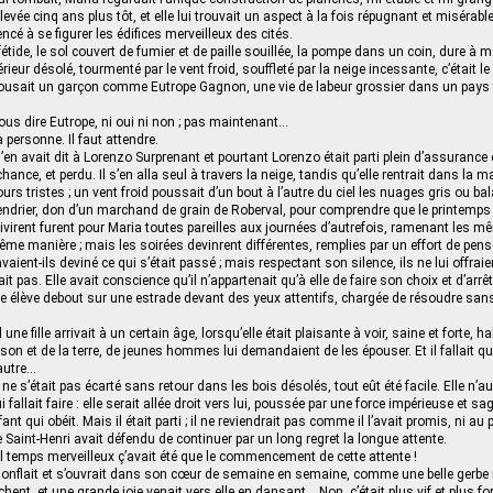
levée cinq ans plus tôt, et elle lui trouvait un aspect à la fois répugnant et misérab
cé à se figurer les édifices merveilleux des cités.
 fétide, le sol couvert de fumier et de paille souillée, la pompe dans un coin, dure à
xtérieur désolé, tourmenté par le vent froid, souffleté par la neige incessante, c’était 
 épousait un garçon comme Eutrope Gagnon, une vie de labeur grossier dans un pays 
ous dire Eutrope, ni oui ni non ; pas maintenant…
à personne. Il faut attendre.
 n’en avait dit à Lorenzo Surprenant et pourtant Lorenzo était parti plein d’assurance 
chance, et perdu. Il s’en alla seul à travers la neige, tandis qu’elle rentrait dans la m
urs tristes ; un vent froid poussait d’un bout à l’autre du ciel les nuages gris ou balay
calendrier, don d’un marchand de grain de Roberval, pour comprendre que le printemps 
ivirent furent pour Maria toutes pareilles aux journées d’autrefois, ramenant les 
me manière ; mais les soirées devinrent différentes, remplies par un effort de pen
aient-ils deviné ce qui s’était passé ; mais respectant son silence, ils ne lui offrai
it pas. Elle avait conscience qu’il n’appartenait qu’à elle de faire son choix et d’arrêt
une élève debout sur une estrade devant des yeux attentifs, chargée de résoudre sa
 une fille arrivait à un certain âge, lorsqu’elle était plaisante à voir, saine et forte, h
n et de la terre, de jeunes hommes lui demandaient de les épouser. Et il fallait qu’el
’autre…
ne s’était pas écarté sans retour dans les bois désolés, tout eût été facile. Elle n’a
 fallait faire : elle serait allée droit vers lui, poussée par une force impérieuse et s
ant qui obéit. Mais il était parti ; il ne reviendrait pas comme il l’avait promis, ni au
de Saint-Henri avait défendu de continuer par un long regret la longue attente.
 temps merveilleux ç’avait été que le commencement de cette attente !
nflait et s’ouvrait dans son cœur de semaine en semaine, comme une belle gerbe r
chent, et une grande joie venait vers elle en dansant… Non, c’était plus vif et plus for