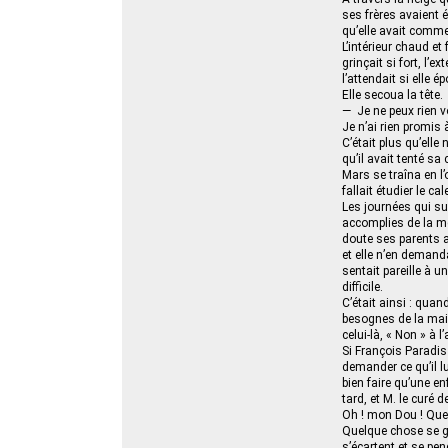
ses frères avaient é
qu’elle avait commen
L’intérieur chaud et
grinçait si fort, l’e
l’attendait si elle
Elle secoua la tête.
— Je ne peux rien v
Je n’ai rien promis 
C’était plus qu’elle
qu’il avait tenté sa 
Mars se traîna en l’o
fallait étudier le 
Les journées qui su
accomplies de la mê
doute ses parents av
et elle n’en demanda
sentait pareille à 
difficile.
C’était ainsi : quand
besognes de la maiso
celui-là, « Non » à l
Si François Paradis 
demander ce qu’il lui
bien faire qu’une enf
tard, et M. le curé 
Oh ! mon Dou ! Quel
Quelque chose se go
s’écartent et se pen