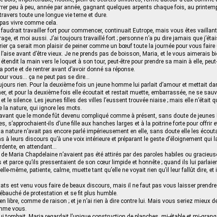
errer peu à peu, année par année, gagnant quelques arpents chaque fois, au printem
ravers toute une longue vie terne et dure.
t pas vivre comme cela.
 faudrait travailler fort pour commencer, continuait Eutrope, mais vous êtes vaillant
ge, et moi aussi. J’ai toujours travaillé fort ; personne n’a pu dire jamais que j’étai
ier ça serait mon plaisir de peiner comme un bœuf toute la journée pour vous faire u
’aise avant d’être vieux. Je ne prends pas de boisson, Maria, et le vous aimerais b
l étendit la main vers le loquet à son tour, peut-être pour prendre sa main à elle, peut
la porte et de rentrer avant d’avoir donné sa réponse.
 pour vous… ça ne peut pas se dire…
oujours rien. Pour la deuxième fois un jeune homme lui parlait d’amour et mettait d
ner, et pour la deuxième fois elle écoutait et restait muette, embarrassée, ne se sau
et le silence. Les jeunes filles des villes l’eussent trouvée niaise ; mais elle n’était 
e la nature, qui ignore les mots.
 avant que le monde fût devenu compliqué comme à présent, sans doute de jeune
es, s’approchaient-ils d’une fille aux hanches larges et à la poitrine forte pour offrir 
la nature n’avait pas encore parlé impérieusement en elle, sans doute elle les écouta
ins à leurs discours qu’à une voix intérieure et préparant le geste d’éloignement qui 
ardente, en attendant…
de Maria Chapdelaine n’avaient pas été attirés par des paroles habiles ou gracieus
et parce qu’ils pressentaient de son cœur limpide et honnête ; quand ils lui parlaie
lle-même, patiente, calme, muette tant qu’elle ne voyait rien qu’il leur fallût dire, et 
ts est venu vous faire de beaux discours, mais il ne faut pas vous laisser prendr
ébauché de protestation et se fit plus humble.
n libre, comme de raison ; et je n’ai rien à dire contre lui. Mais vous seriez mieux de 
mme vous.
qui tombait, Maria regardait l’unique construction de planches, mi-étable et mi-grang