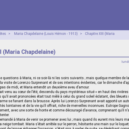
ètes
>
Maria Chapdelaine (Louis Hémon - 1913)
>
Chapitre XIII (Maria
II (Maria Chapdelaine)
lund
 questions à Maria, ni ce soir-là ni les soirs suivants ; mais quelque membre de la 
a visite de Lorenzo Surprenant et de ses intentions évidentes, car le dimanche d’ap
repas de midi, et Maria entendit un deuxième aveu d’amour.
ait venu au cœur de l’été, descendu du pays mystérieux situé « en haut des rivières 
 qu’il avait prononcées était tout mêlé à celui du grand soleil éclatant, des bleuet
harme se fanant dans la brousse. Après lui Lorenzo Surprenant avait apporté un autr
tés lointaines et de la vie qu’il offrait, riche de merveilles inconnues. Eutrope Gagno
midement, avec une sorte de honte et comme découragé d’avance, comprenant qu’il n’ava
tenter.
demandé à Maria de venir se promener avec lui ; mais quand ils eurent mis leurs ma
 la neige tombait. Maria s’était arrêtée sur le perron, hésitante une main sur le loque
aignant de laisser échapper l’occasion, s’était mis à parler de suite, se dépêchant comm