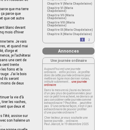
Chapitre V (Maria Chapdelaine)
Chapitre VI (Maria
 parce que ma terre
Chapdelaine)
 ça parce que
Chapitre VII (Maria
et que cet autre
Chapdelaine)
Chapitre VIII (Maria
Chapdelaine)
ment blanc devant
Chapitre IX (Maria Chapdelaine)
inq mois d’hiver
Chapitre X (Maria Chapdelaine)
1
2
nne terre. Je vais
ures, et quand mai
Annonces
é, d’orge et
ence, je l’achèterai
, sans une cent de
Une journée ordinaire
a cent trente
les foins et la
Aujourd’hui est une journée
ordinaire... enfin je crois. Je profite
ouge. J’ai le bois
donc de cette journée ordinaire pour
nd ils seront
mettre en ligne mon dernier roman,
intitulé sobrement...
une journée
as moins de deux
ordinaire
.
Dans la mesure où j’aurai eu besoin
d’un peu plus de quatre années pour
voir ce petit livre achevé, ne devrais-je
inuer la vie d’à
pas considérer cette journée comme
 tirer les vaches,
extraordinaire ? Peut-être... peut-être
aient que deux et
pas. D’une certaine façon, n’est-il pas
extraordinaire de pouvoir profiter
d’une journée ordinaire ?
 l’été, assise sur
Cher lecteur, je vous souhaite une
 avec son haleine un
bonne journée... ordinaire.
Paul Jeanzé, le 19 décembre 2025
s…
une poigne cruelle