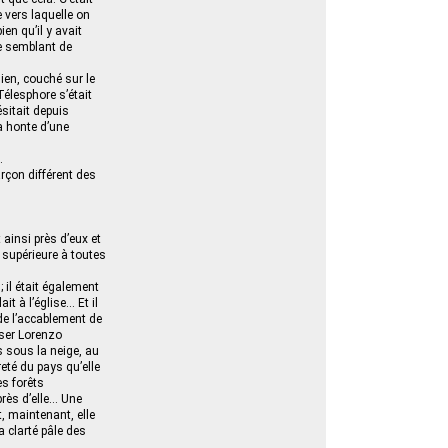
 vers laquelle on
ien qu’il y avait
re semblant de
hien, couché sur le
Télesphore s’était
ésitait depuis
a honte d’une
.
rçon différent des
 ainsi près d’eux et
t supérieure à toutes
; il était également
it à l’église… Et il
 de l’accablement de
user Lorenzo
s sous la neige, au
eté du pays qu’elle
es forêts
près d’elle… Une
t, maintenant, elle
 clarté pâle des