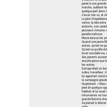
pareil à une grande
marche, oubliant les
quelque part dans le
n’avoir rien vu, et
Le père Chapdelaine 
ventre, la tête entr
endormi, son catéchi
plusieurs minutes d
pareille trahison.
Maria baissa les ye
Quand une jeune fil
autres, qu’est-ce qui
Qu’est-ce qu’elle do
Avoir une belle vie
Ses parents auraient
ensuite parce que la
les autres.
Eutrope était un bon
sobre, travailleur ; 
lui apportait comme
la campagne glacée 
Surprenant. » Mais e
pied de quelque cyp
habitait et lui avai
inhumaines où tous 
grande flamme chaude
se prenait à désire
cités.