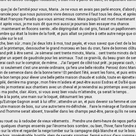
.
ue j’ai de l’amitié pour vous, Maria. Je ne vous en avais pas parlé encore, d’abord
vancée pour que nous puissions vivre dessus comme il faut tous les deux, et après
c’était François Paradis que vous aimiez mieux. Mais puisqu’il est mort maintenant 
t après vous, je me suis dit que moi aussi je pourrais bien essayer ma chance.
 maintenant en flocons serrés ; elle dégringolait du ciel gris, faisait un papillonne
re qui était la lisière de la forêt, et puis allait se joindre à cette autre neige que c
lée sur le sol.
he, bien sûr ; mais j’ai deux lots à moi, tout payés, et vous savez que c’est de la bo
out le printemps, dessoucher le grand morceau en bas du cran, faire de bonnes clôt
rand prêt à être semé. Je sèmerai cent trente minots, Maria… cent trente minots de bl
ter un arpent de gaudriole pour les animaux. Tout ce grain-là, du beau grain de sem
erai cash sur le comptoir, de même… J’ai l’argent de côté tout prêt ; je payerai cash
 si seulement c’est une année ordinaire, ça fera une belle récolte. Pensez donc Mari
 de semence dans de la bonne terre ! Et pendant l’été, avant les foins, et puis entre 
e bon temps pour élever une belle petite maison chaude et solide, toute en épinette r
pilé, derrière ma grange ; mon frère m’aidera et peut-être aussi Esdras et Da’Bé qua
après je monterai aux chantiers avec un cheval et je reviendrai au printemps avec p
 ma poche, clair. Alors, si vous avez bien voulu m’attendre, ça serait le temps…
e à la porte, une main sur le loquet, détournant les yeux.
 qu’Eutrope Gagnon avait à lui offrir ; attendre un an, et puis devenir sa femme et cont
tre maison de bois, sur une autre terre mi-défrichée… Faire le ménage et l’ordinaire,
and l’homme serait absent, travailler dans les champs peut-être, parce qu’ils ne ser
 au rouet ou à radouber de vieux vêtements… Prendre une demi-heure de repos parfois
s quelques champs enserrés par l’énorme bois sombre ; ou bien, l’hiver, faire fondre
 sur la vitre et regarder la neige tomber sur la campagne déjà blanche et sur le boi
e bois, impénétrable, hostile, plein de secrets sinistres, fermé autour d’eux comme 