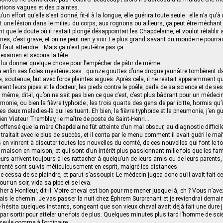
ations vagues et des plaintes.
’un effort qu’elle s’est donné, fit-il à la longue, elle guérira toute seule : elle n’a qu’à
st une lésion dans le milieu du corps, aux rognons ou ailleurs, ça peut être méchant
t que le doute où il restait plongé désappointait les Chapdelaine, et voulut rétablir 
nes, c’est grave, et on ne peut rien y voir. Le plus grand savant du monde ne pourra
l faut attendre… Mais ça n’est peut-être pas ça.
examen et secoua la tête.
 lui donner quelque chose pour l’empêcher de pâtir de même.
la enfin ses fioles mystérieuses : quinze gouttes d’une drogue jaunâtre tombèrent 
, soutenue, but avec force plaintes aiguës. Après cela, il ne restait apparemment qu
t leurs pipes et le docteur, les pieds contre le poêle, parla de sa science et de ses
ême, dit-il, qu’on ne sait pas bien ce que c’est, c’est plus bâdrant pour un médecin
monie, ou bien la fièvre typhoïde ; les trois quarts des gens de par icitte, hormis qu
ces deux maladies-là qui les tuent. Eh bien, la fièvre typhoïde et la pneumonie, j’en g
n Viateur Tremblay, le maître de poste de Saint-Henri…
 offensé que la mère Chapdelaine fût atteinte d’un mal obscur, au diagnostic difficil
traitait avec le plus de succès, et il conta par le menu comment il avait guéri le maî
ls en vinrent à discuter toutes les nouvelles du comté, de ces nouvelles qui font le to
 maison en maison, et qui sont d’un intérêt plus passionnant mille fois que les fa
urs arrivent toujours à les rattacher à quelqu’un de leurs amis ou de leurs parents
arenté sont suivis méticuleusement en esprit, malgré les distances.
 cessa de se plaindre, et parut s’assoupir. Le médecin jugea donc qu’il avait fait ce
our un soir, vida sa pipe et se leva.
her à Honfleur, dit-il. Votre cheval est bon pour me mener jusque-là, eh ? Vous n’av
nnais le chemin. Je vas passer la nuit chez Éphrem Surprenant et je reviendrai demai
 hésita quelques instants, songeant que son vieux cheval avait déjà fait une dure j
it par sortir pour atteler une fois de plus. Quelques minutes plus tard l’homme de scien
 seule comme à l’ordinaire.