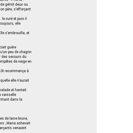
alade gémit deux ou
on père, s’efforçant
 le curé et puis il
toujours, elle
le s’embrouilla, et
ciait guère
 qu’un peu de chagrin
ver des secours du
tempêtes de neige en
sitôt recommença à
uelle elle n’aurait
 malade et hantait
a vaisselle
entrant dans la
s de laine brune,
rs ; Maria achevait
erçants venaient