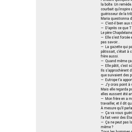
la boîte. Un remèd
courbait qu’inspire 
guérisseur de la tr
Maria questionna d’
— C’est-il bien aux
— D’après ce que Tit
Le père Chapdelaine 
— Elle s’est forcée 
pas savoir…
— La gazette qui p
pâtissait, c’était à
frère aussi.
— Quand même ça ne 
— Elle pâtit, c’est 
Ils s’approchèrent 
que suivaient des p
— Eutrope t’a appor
— J’y crois point à 
Mais elle regarda po
elles eussent été a
— Mon frère en a ma
travailler, et il di
À mesure qu’il parla
— Ça va vous guéri
l’a fait venir des 
— Ça ne peut pas la 
même ?
Tous les hommes pr