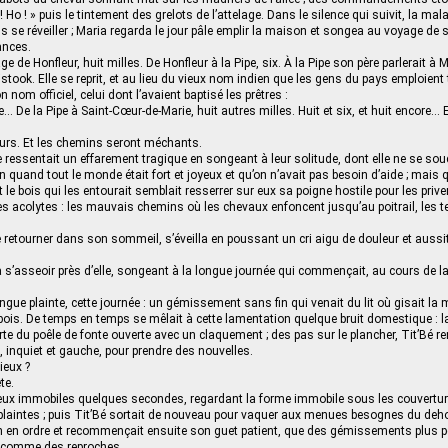
 ! Ho ! » puis le tintement des grelots de l’attelage. Dans le silence qui suivit, la m
s se réveiller ; Maria regarda le jour pâle emplir la maison et songea au voyage de s
ances.
e de Honfleur, huit milles. De Honfleur à la Pipe, six. À la Pipe son père parlerait à M.
stook. Elle se reprit, et au lieu du vieux nom indien que les gens du pays emploient 
 nom officiel, celui dont l’avaient baptisé les prêtres :
 De la Pipe à Saint-Cœur-de-Marie, huit autres milles. Huit et six, et huit encore… El
ours. Et les chemins seront méchants.
e ressentait un effarement tragique en songeant à leur solitude, dont elle ne se sou
on quand tout le monde était fort et joyeux et qu’on n’avait pas besoin d’aide ; mais
t le bois qui les entourait semblait resserrer sur eux sa poigne hostile pour les pri
es acolytes : les mauvais chemins où les chevaux enfoncent jusqu’au poitrail, les 
 retourner dans son sommeil, s’éveilla en poussant un cri aigu de douleur et aus
a s’asseoir près d’elle, songeant à la longue journée qui commençait, au cours de laq
ongue plainte, cette journée : un gémissement sans fin qui venait du lit où gisait la
 bois. De temps en temps se mêlait à cette lamentation quelque bruit domestique : l
rte du poêle de fonte ouverte avec un claquement ; des pas sur le plancher, Tit’Bé r
inquiet et gauche, pour prendre des nouvelles.
ieux ?
te.
deux immobiles quelques secondes, regardant la forme immobile sous les couverture
ux plaintes ; puis Tit’Bé sortait de nouveau pour vaquer aux menues besognes du deho
n en ordre et recommençait ensuite son guet patient, que des gémissements plus p
e comme des reproches.