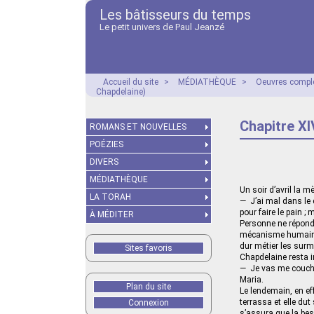
Les bâtisseurs du temps
Le petit univers de Paul Jeanzé
Accueil du site
>
MÉDIATHÈQUE
>
Oeuvres compl
Chapdelaine)
Chapitre XI
ROMANS ET NOUVELLES
POÉZIES
DIVERS
MÉDIATHÈQUE
Un soir d’avril la m
LA TORAH
— J’ai mal dans le c
pour faire le pain ;
À MÉDITER
Personne ne répondit
mécanisme humain se
dur métier les surm
Sites favoris
Chapdelaine resta im
— Je vas me coucher,
Maria.
Plan du site
Le lendemain, en eff
terrassa et elle dut
Connexion
s’assura que la beso