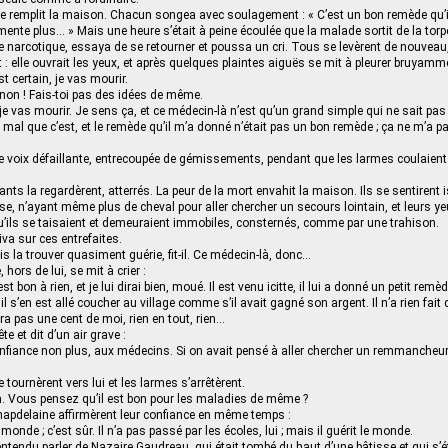
 remplit la maison. Chacun songea avec soulagement : « C’est un bon remède qu’il
lamente plus… » Mais une heure s’était à peine écoulée que la malade sortit de la torpe
ble narcotique, essaya de se retourner et poussa un cri. Tous se levèrent de nouveau,
t : elle ouvrait les yeux, et après quelques plaintes aiguës se mit à pleurer bruyamm
t certain, je vas mourir.
non ! Fais-toi pas des idées de même.
je vas mourir. Je sens ça, et ce médecin-là n’est qu’un grand simple qui ne sait pas q
mal que c’est, et le remède qu’il m’a donné n’était pas un bon remède ; ça ne m’a pa
une voix défaillante, entrecoupée de gémissements, pendant que les larmes coulaient
nts la regardèrent, atterrés. La peur de la mort envahit la maison. Ils se sentirent 
, n’ayant même plus de cheval pour aller chercher un secours lointain, et leurs ye
’ils se taisaient et demeuraient immobiles, consternés, comme par une trahison.
va sur ces entrefaites.
s la trouver quasiment guérie, fit-il. Ce médecin-là, donc…
hors de lui, se mit à crier :
 bon à rien, et je lui dirai bien, moué. Il est venu icitte, il lui a donné un petit remè
il s’en est allé coucher au village comme s’il avait gagné son argent. Il n’a rien fai
ura pas une cent de moi, rien en tout, rien…
e et dit d’un air grave :
onfiance non plus, aux médecins. Si on avait pensé à aller chercher un remmancheu
tournèrent vers lui et les larmes s’arrêtèrent.
ia. Vous pensez qu’il est bon pour les maladies de même ?
Chapdelaine affirmèrent leur confiance en même temps :
monde ; c’est sûr. Il n’a pas passé par les écoles, lui ; mais il guérit le monde.
tendu parler de Nazaire Gaudreau, qui était tombé du haut d’une bâtisse et qui s’éta