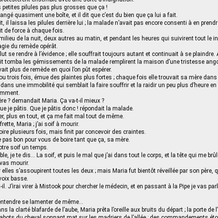
 petites pilules pas plus grosses que ça !
gé quasiment une boîte, et il dit que c’est du bien que ça lui a fait.
, il laissa les pilules derrière lui ; la malade n’avait pas encore consenti à en prend
t de force à chaque fois.
 milieu de la nuit, deux autres au matin, et pendant les heures qui suivirent tout le 
agie du remède opérât.
lut se rendre à l’évidence ; elle souffrait toujours autant et continuait à se plaindre. 
nuit tomba les gémissements de la malade remplirent la maison d’une tristesse an
vait plus de remède en quoi l’on pût espérer.
ou trois fois, émue des plaintes plus fortes ; chaque fois elle trouvait sa mère dan
dans une immobilité qui semblait la faire souffrir et la raidir un peu plus d’heure en
amment.
re ? demandait Maria. Ça va-t-il mieux ?
e je pâtis. Que je pâtis donc ! répondait la malade.
er, plus en tout, et ça me fait mal tout de même.
ette, Maria ; j’ai soif à mourir.
ire plusieurs fois, mais finit par concevoir des craintes.
e pas bon pour vous de boire tant que ça, sa mère.
tre soif un temps.
e, je te dis… La soif, et puis le mal que j’ai dans tout le corps, et la tête qui me br
 vas mourir.
 elles s’assoupirent toutes les deux ; mais Maria fut bientôt réveillée par son père, q
 voix basse.
-il. J’irai virer à Mistook pour chercher le médecin, et en passant à la Pipe je vas parl
l’entendre se lamenter de même…
 la clarté blafarde de l’aube, Maria prêta l’oreille aux bruits du départ ; la porte de l
 sabots du cheval sonnant mat sur les madriers de l’allée ; des commandements étouf