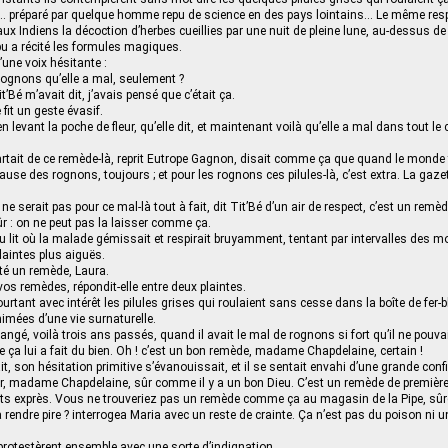
e… préparé par quelque homme repu de science en des pays lointains… Le même respe
aux Indiens la décoction d’herbes cueillies par une nuit de pleine lune, au-dessus de 
ibu a récité les formules magiques.
une voix hésitante :
 rognons qu’elle a mal, seulement ?
’Bé m’avait dit, j’avais pensé que c’était ça.
fit un geste évasif.
en levant la poche de fleur, qu’elle dit, et maintenant voilà qu’elle a mal dans tout le
artait de ce remède-là, reprit Eutrope Gagnon, disait comme ça que quand le monde
 cause des rognons, toujours ; et pour les rognons ces pilules-là, c’est extra. La gazet
serait pas pour ce mal-là tout à fait, dit Tit’Bé d’un air de respect, c’est un remè
sûr : on ne peut pas la laisser comme ça.
du lit où la malade gémissait et respirait bruyamment, tentant par intervalles des
laintes plus aiguës.
té un remède, Laura.
vos remèdes, répondit-elle entre deux plaintes.
urtant avec intérêt les pilules grises qui roulaient sans cesse dans la boîte de fer
nimées d’une vie surnaturelle.
ngé, voilà trois ans passés, quand il avait le mal de rognons si fort qu’il ne pouv
t que ça lui a fait du bien. Oh ! c’est un bon remède, madame Chapdelaine, certain !
it, son hésitation primitive s’évanouissait, et il se sentait envahi d’une grande conf
r, madame Chapdelaine, sûr comme il y a un bon Dieu. C’est un remède de première
États exprès. Vous ne trouveriez pas un remède comme ça au magasin de la Pipe, sû
rendre pire ? interrogea Maria avec un reste de crainte. Ça n’est pas du poison ni u
otestèrent ensemble avec une sorte d’indignation.