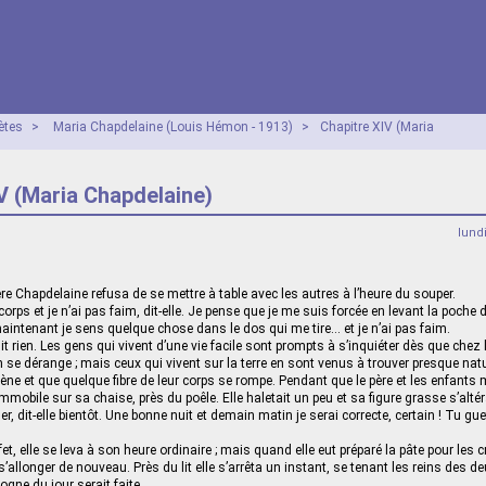
ètes
>
Maria Chapdelaine (Louis Hémon - 1913)
>
Chapitre XIV (Maria
V (Maria Chapdelaine)
lund
ère Chapdelaine refusa de se mettre à table avec les autres à l’heure du souper.
orps et je n’ai pas faim, dit-elle. Je pense que je me suis forcée en levant la poche d
 maintenant je sens quelque chose dans le dos qui me tire… et je n’ai pas faim.
 rien. Les gens qui vivent d’une vie facile sont prompts à s’inquiéter dès que chez l
 dérange ; mais ceux qui vivent sur la terre en sont venus à trouver presque natur
ène et que quelque fibre de leur corps se rompe. Pendant que le père et les enfants
mobile sur sa chaise, près du poêle. Elle haletait un peu et sa figure grasse s’altér
 dit-elle bientôt. Une bonne nuit et demain matin je serai correcte, certain ! Tu guet
et, elle se leva à son heure ordinaire ; mais quand elle eut préparé la pâte pour les cr
 s’allonger de nouveau. Près du lit elle s’arrêta un instant, se tenant les reins des d
gne du jour serait faite.