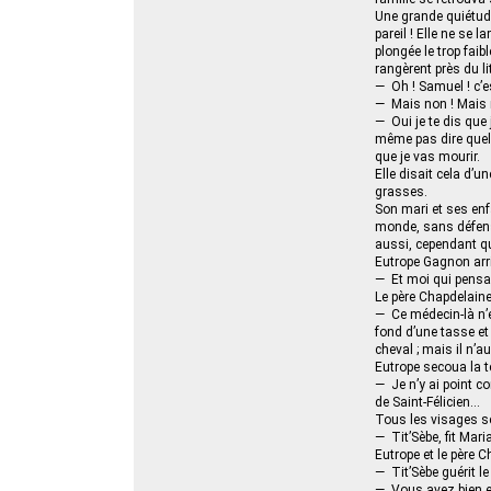
Une grande quiétude
pareil ! Elle ne se 
plongée le trop fai
rangèrent près du li
— Oh ! Samuel ! c’es
— Mais non ! Mais 
— Oui je te dis que 
même pas dire quel 
que je vas mourir.
Elle disait cela d’
grasses.
Son mari et ses enfa
monde, sans défense
aussi, cependant qu
Eutrope Gagnon arri
— Et moi qui pensai
Le père Chapdelaine, 
— Ce médecin-là n’est
fond d’une tasse et 
cheval ; mais il n’a
Eutrope secoua la têt
— Je n’y ai point c
de Saint-Félicien…
Tous les visages se 
— Tit’Sèbe, fit Mar
Eutrope et le père 
— Tit’Sèbe guérit le 
— Vous avez bien en