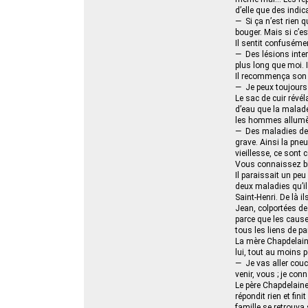
d’elle que des indic
— Si ça n’est rien qu
bouger. Mais si c’e
Il sentit confusémen
— Des lésions inter
plus long que moi. I
Il recommença son 
— Je peux toujours
Le sac de cuir révé
d’eau que la malade
les hommes allumèren
— Des maladies de m
grave. Ainsi la pneu
vieillesse, ce sont 
Vous connaissez bie
Il paraissait un peu
deux maladies qu’il 
Saint-Henri. De là i
Jean, colportées de
parce que les cause
tous les liens de p
La mère Chapdelaine
lui, tout au moins p
— Je vas aller couc
venir, vous ; je co
Le père Chapdelaine
répondit rien et fin
famille se retrouva