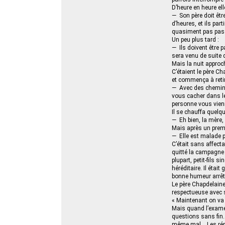
D’heure en heure ell
— Son père doit être
d’heures, et ils par
quasiment pas pas
Un peu plus tard :
— Ils doivent être pa
sera venu de suite d
Mais la nuit approc
C’étaient le père Ch
et commença à retir
— Avec des chemins 
vous cacher dans le
personne vous vien
Il se chauffa quelq
— Eh bien, la mère,
Mais après un premi
— Elle est malade po
C’était sans affecta
quitté la campagne 
plupart, petit-fils s
héréditaire. Il éta
bonne humeur arrêté
Le père Chapdelaine
respectueuse avec s
« Maintenant on va 
Mais quand l’examen 
questions sans fin.
même mal… Les répon