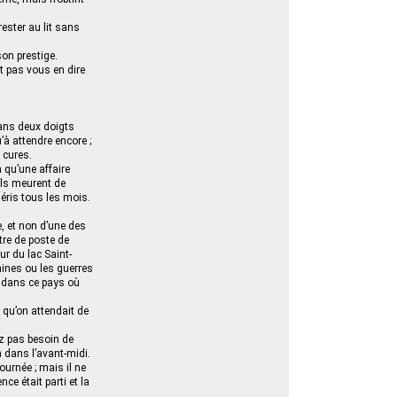
 rester au lit sans
.
son prestige.
it pas vous en dire
dans deux doigts
’à attendre encore ;
 cures.
 qu’une affaire
’ils meurent de
uéris tous les mois.
e, et non d’une des
tre de poste de
ur du lac Saint-
mines ou les guerres
, dans ce pays où
 qu’on attendait de
ez pas besoin de
n dans l’avant-midi.
ournée ; mais il ne
ce était parti et la