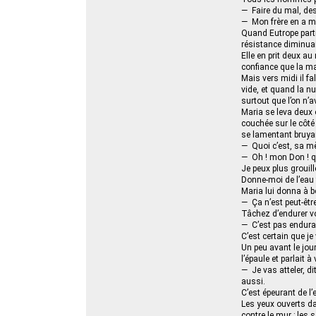
— Faire du mal, des
— Mon frère en a man
Quand Eutrope partit
résistance diminuai
Elle en prit deux au
confiance que la m
Mais vers midi il fal
vide, et quand la 
surtout que l’on n’a
Maria se leva deux 
couchée sur le côté 
se lamentant bruy
— Quoi c’est, sa mè
— Oh ! mon Don ! qu
Je peux plus grouill
Donne-moi de l’eau fr
Maria lui donna à bo
— Ça n’est peut-êtr
Tâchez d’endurer vo
— C’est pas endurabl
C’est certain que je
Un peu avant le jour
l’épaule et parlait à
— Je vas atteler, dit
aussi.
C’est épeurant de 
Les yeux ouverts dans
contre le mur ; les