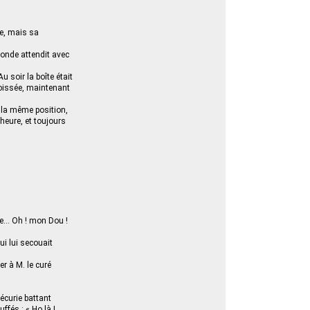
re, mais sa
inonde attendit avec
Au soir la boîte était
goissée, maintenant
s la même position,
 heure, et toujours
ûle… Oh ! mon Dou !
ui lui secouait
er à M. le curé
’écurie battant
fés : « Ho là !