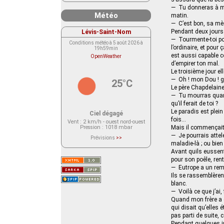
— Tu donneras à man
Météo
matin.
— C’est bon, sa mèr
Lévis-Saint-Nom
Pendant deux jours 
— Tourmente-toi poi
Conditions météo à 5 août 2026 à
l’ordinaire, et pour 
19h59min
est aussi capable c
OpenWeather
d’empirer ton mal.
Le troisième jour 
— Oh ! mon Dou ! gém
25°C
Le père Chapdelaine
— Tu mourras quand 
qu’il ferait de toi ?
Le paradis est plein
Ciel dégagé
fois…
Vent
: 2 km/h - ouest nord-ouest
Pression
: 1018 mbar
Mais il commençait à
— Je pourrais attele
Prévisions
>>
Le service OpenWeather ne fournit
maladie-là ; ou bien 
actuellement aucune prévision
Avant quils eussent 
météorologique sur le lieu Lévis-
pour son poêle, rent
Saint-Nom.
Veuillez consulter le message du
— Eutrope a un remèd
service ci-dessous.
Ils se rassemblèrent
(401 - Invalid API key. Please see
https://openweathermap.org/faq#error401
blanc.
for more info.)
— Voilà ce que j’ai, 
Quand mon frère a e
qui disait qu’elles 
pas parti de suite,
Pendant quelques in