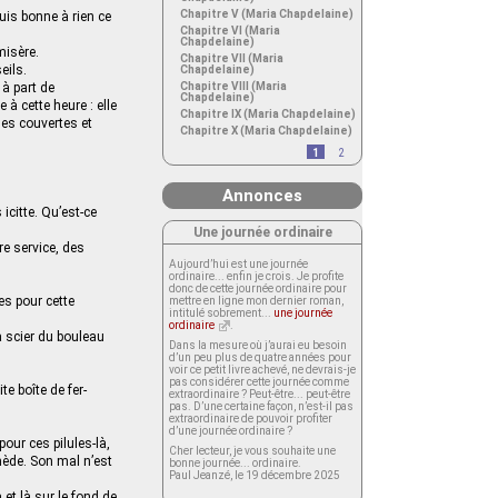
Chapitre V (Maria Chapdelaine)
uis bonne à rien ce
Chapitre VI (Maria
Chapdelaine)
misère.
Chapitre VII (Maria
eils.
Chapdelaine)
 à part de
Chapitre VIII (Maria
Chapdelaine)
e à cette heure : elle
Chapitre IX (Maria Chapdelaine)
les couvertes et
Chapitre X (Maria Chapdelaine)
1
2
Annonces
citte. Qu’est-ce
Une journée ordinaire
re service, des
Aujourd’hui est une journée
ordinaire... enfin je crois. Je profite
donc de cette journée ordinaire pour
des pour cette
mettre en ligne mon dernier roman,
intitulé sobrement...
une journée
ordinaire
.
à scier du bouleau
Dans la mesure où j’aurai eu besoin
d’un peu plus de quatre années pour
voir ce petit livre achevé, ne devrais-je
pas considérer cette journée comme
e boîte de fer-
extraordinaire ? Peut-être... peut-être
pas. D’une certaine façon, n’est-il pas
extraordinaire de pouvoir profiter
d’une journée ordinaire ?
our ces pilules-là,
Cher lecteur, je vous souhaite une
emède. Son mal n’est
bonne journée... ordinaire.
Paul Jeanzé, le 19 décembre 2025
et là sur le fond de