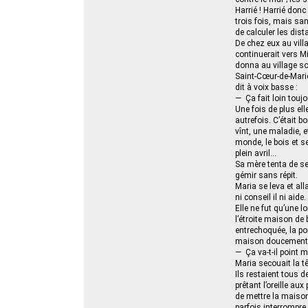
Harrié ! Harrié donc
trois fois, mais san
de calculer les dist
De chez eux au villag
continuerait vers Mi
donna au village son
Saint-Cœur-de-Marie…
dit à voix basse :
— Ça fait loin touj
Une fois de plus ell
autrefois. C’était b
vînt, une maladie, e
monde, le bois et s
plein avril…
Sa mère tenta de se
gémir sans répit.
Maria se leva et all
ni conseil il ni aide.
Elle ne fut qu’une l
l’étroite maison de
entrechoquée, la po
maison doucement, 
— Ça va-t-il point m
Maria secouait la tê
Ils restaient tous 
prêtant l’oreille a
de mettre la maiso
parfois interrompr