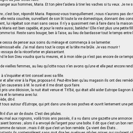
ger aux hommes, Maria. Et ton père t’aidera à tirer les vaches si tu veux. Je ne s
e ; c’est bon, répondit Maria. Reposez-vous tranquillement ; nous n’aurons pas de 
elle resta couchée, surveillant de son lit toute la vie domestique, donnant des cons
nt, lui répétait son mari sans cesse. Il n’y a quasiment rien à faire dans la maison
ça Maria est bien capable, et pour le reste aussi, batêche ! Elle n’est plus une petite fill
omme toi. Reste sans bouger, ben à l’aise, au lieu de bardasser tout le temps entre 
elle cessa de penser aux soins du ménage et commença à se lamenter.
issait-elle. J’ai mal dans tout le corps et la tête me brûle. Je vas mourir !
 essaya de la réconforter en plaisantant.
le bon Dieu voudra que tu meures, et à mon idée ça n’est pas encore de ce temps i
 de vieilles femmes, au lieu qu’icitte nous n’en avons qu’une et elle peut encore rend
 s’inquiéter et tint conseil avec sa fille.
r et aller virer à la Pipe, proposa-t-il. Peut-être bien qu’au magasin ils ont des remè
j’en causerais à M. le curé et il me dirait quoi faire.
pris une décision, la nuit était venue et Tit’Bé, qui était allé aider Eutrope Gagnon 
ra et le ramena avec lui.
e, dit-il.
 tous autour d’Eutrope, qui prit dans une de ses poches et ouvrit lentement une petit
fit-il d’un air de doute. C’est des pilules.
u mal aux rognons, voilà trois ans passés, il a vu dans une gazette une annonce p
étaient bonnes ; alors il a envoyé de l’argent pour une boîte. Il dit que c’est un bon r
 comme de raison ; mais il dit que c’est un bon remède. Ça vient des États…
stants ils contemplèrent sans mot dire les quelques pilules grises qui roulaient çà 