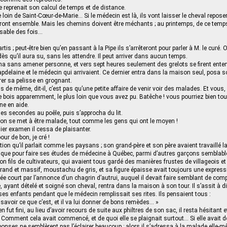
e reprenait son calcul de temps et de distance.
 loin de Saint-Cœur-de-Marie… Si le médecin est là, ils vont laisser le cheval repose
tiront ensemble. Mais les chemins doivent être méchants ; au printemps, de ce temps 
sable des fois…
rtis ; peut-être bien qu’en passant à la Pipe ils s’arrêteront pour parler à M. le curé. 
ès qu’il aura su, sans les attendre. Il peut arriver dans aucun temps.
ha sans amener personne, et vers sept heures seulement des grelots se firent ente
apdelaine et le médecin qui arrivaient. Ce dernier entra dans la maison seul, posa s
er sa pelisse en grognant.
de même, dit-il, c’est pas qu’une petite affaire de venir voir des malades. Et vous
 bois apparemment, le plus loin que vous avez pu. Batêche ! vous pourriez bien t
ne en aide.
ues secondes au poêle, puis s’approcha du lit.
 on se met à être malade, tout comme les gens qui ont le moyen !
er examen il cessa de plaisanter.
ur de bon, je cré !
tion qu’il parlait comme les paysans ; son grand-père et son père avaient travaillé la t
que pour faire ses études de médecine à Québec, parmi d’autres garçons semblables
inon fils de cultivateurs, qui avaient tous gardé des manières frustes de villageois et 
it grand et massif, moustachu de gris, et sa figure épaisse avait toujours une expres
e court par l’annonce d’un chagrin d’autrui, auquel il devait faire semblant de comp
, ayant dételé et soigné son cheval, rentra dans la maison à son tour. Il s’assit à d
es enfants pendant que le médecin remplissait ses rites. Ils pensaient tous :
savoir ce que c’est, et il va lui donner de bons remèdes… »
fut fini, au lieu d’avoir recours de suite aux philtres de son sac, il resta hésitant 
 Comment cela avait commencé, et de quoi elle se plaignait surtout… Si elle avait d
ses ne semblèrent pas l’éclairer beaucoup ; alors il s’adressa à la malade elle-m