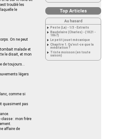
ct troublé les
laquelle le
Top Articles
Au hasard
Peste (La) - 1/3 - Extraits
Baudelaire (Charles) - (1821 -
1867)
 corps. On ne peut
Le petit jouet mécanique
Chapitre 1. Qu’est-ce que la
méditation ?
 tombait malade et
Triste moisson (en toute
te le disait, et mon
saison)
de de toujours…
 mouvements légers
-blanc, comme si
ait quasiment pas
iance.
 classe : mon frère
rement.
ne affaire de