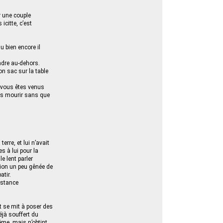
r une couple
icitte, c’est
Ou bien encore il
ndre au-dehors.
on sac sur la table
, vous êtes venus
ous mourir sans que
erre, et lui n’avait
 à lui pour la
le lent parler
sion un peu gênée de
atir.
istance
et se mit à poser des
éjà souffert du
ême, mais n’obtint