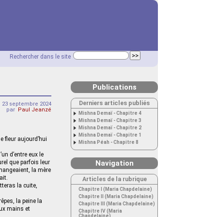
Rechercher dans le site
Publications
Derniers articles publiés
i 23 septembre 2024
par
Paul Jeanzé
Mishna Demaï - Chapitre 4
Mishna Demaï - Chapitre 3
Mishna Demaï - Chapitre 2
Mishna Demaï - Chapitre 1
e fleur aujourd’hui
Mishna Péah - Chapitre 8
’un d’entre eux le
el que parfois leur
Navigation
 mangeaient, la mère
ait.
Articles de la rubrique
teras la cuite,
Chapitre I (Maria Chapdelaine)
Chapitre II (Maria Chapdelaine)
êpes, la peine la
Chapitre III (Maria Chapdelaine)
eux mains et
Chapitre IV (Maria
Chapdelaine)