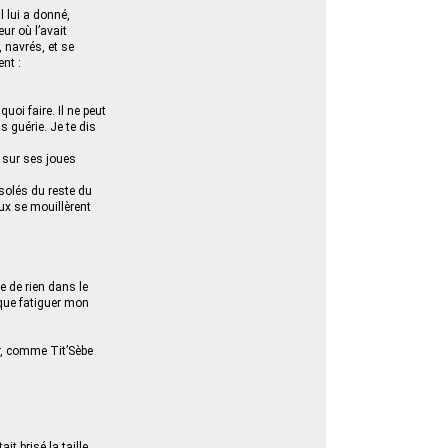
 lui a donné,
ur où l’avait
 navrés, et se
ent :
uoi faire. Il ne peut
s guérie. Je te dis
 sur ses joues
isolés du reste du
ux se mouillèrent
de de rien dans le
t que fatiguer mon
r, comme Tit’Sèbe
it brisé la taille…