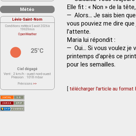
Elle fit : « Non » de la tête
Météo
— Alors… Je sais bien que 
Lévis-Saint-Nom
vous pouviez me dire que j
Conditions météo à 5 août 2026 à
19h59min
l’attente.
OpenWeather
Maria lui répondit :
— Oui… Si vous voulez je
25°C
printemps d’après ce prin
pour les semailles.
Ciel dégagé
Vent
: 2 km/h - ouest nord-ouest
Pression
: 1018 mbar
Prévisions
>>
Le service OpenWeather ne fournit
[
télécharger l'article au format
actuellement aucune prévision
météorologique sur le lieu Lévis-
Saint-Nom.
Veuillez consulter le message du
service ci-dessous.
(401 - Invalid API key. Please see
https://openweathermap.org/faq#error401
for more info.)