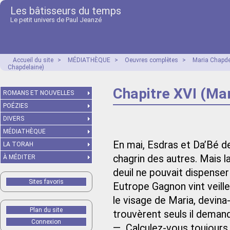
Les bâtisseurs du temps
Le petit univers de Paul Jeanzé
Accueil du site
>
MÉDIATHÈQUE
>
Oeuvres complètes
>
Maria Chapde
Chapdelaine)
Chapitre XVI (Ma
ROMANS ET NOUVELLES
POÉZIES
DIVERS
MÉDIATHÈQUE
En mai, Esdras et Da’Bé de
LA TORAH
chagrin des autres. Mais l
À MÉDITER
deuil ne pouvait dispenser 
Sites favoris
Eutrope Gagnon vint veille
le visage de Maria, devina-
Plan du site
trouvèrent seuls il demand
Connexion
— Calculez-vous toujours d