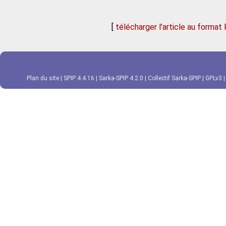
[
télécharger l'article au format
Plan du site
|
SPIP 4.4.16
|
Sarka-SPIP 4.2.0
|
Collectif Sarka-SPIP
|
GPLv3