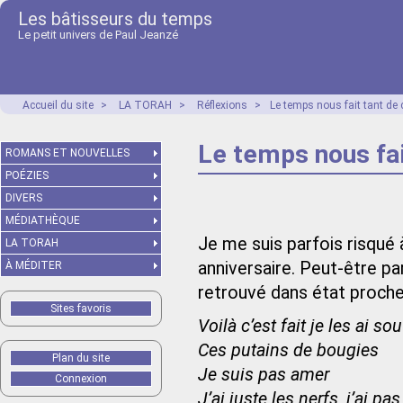
Les bâtisseurs du temps
Le petit univers de Paul Jeanzé
Accueil du site
>
LA TORAH
>
Réflexions
>
Le temps nous fait tant de
Le temps nous fa
ROMANS ET NOUVELLES
POÉZIES
DIVERS
MÉDIATHÈQUE
Je me suis parfois risqué 
LA TORAH
anniversaire. Peut-être pa
À MÉDITER
retrouvé dans état proche
Sites favoris
Voilà c’est fait je les ai sou
Ces putains de bougies
Plan du site
Je suis pas amer
Connexion
J’ai juste les nerfs, j’ai pa