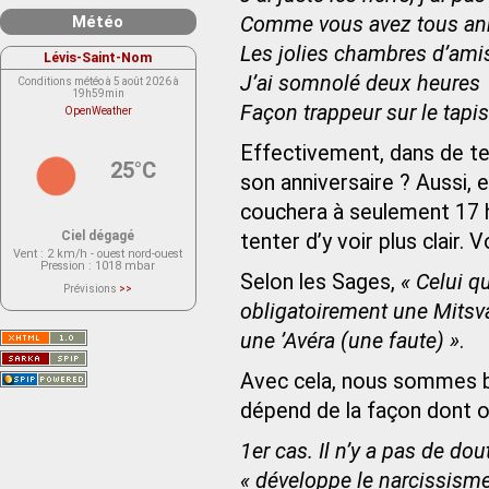
Météo
Comme vous avez tous an
Les jolies chambres d’ami
Lévis-Saint-Nom
J’ai somnolé deux heures
Conditions météo à 5 août 2026 à
19h59min
Façon trappeur sur le tapis
OpenWeather
Effectivement, dans de tel
25°C
son anniversaire ? Aussi, 
couchera à seulement 17 h 1
Ciel dégagé
tenter d’y voir plus clair. 
Vent
: 2 km/h - ouest nord-ouest
Pression
: 1018 mbar
Selon les Sages,
« Celui q
Prévisions
>>
Le service OpenWeather ne fournit
obligatoirement une Mitsva
actuellement aucune prévision
météorologique sur le lieu Lévis-
une ’Avéra (une faute) »
.
Saint-Nom.
Veuillez consulter le message du
service ci-dessous.
(401 - Invalid API key. Please see
Avec cela, nous sommes bie
https://openweathermap.org/faq#error401
for more info.)
dépend de la façon dont on
1er cas. Il n’y a pas de d
« développe le narcissisme