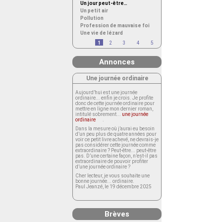
Un jour peut-être…
Un petit air
Pollution
Profession de mauvaise foi
Une vie de lézard
1
2
3
4
5
Annonces
Une journée ordinaire
Aujourd’hui est une journée
ordinaire... enfin je crois. Je profite
donc de cette journée ordinaire pour
mettre en ligne mon dernier roman,
intitulé sobrement...
une journée
ordinaire
.
Dans la mesure où j’aurai eu besoin
d’un peu plus de quatre années pour
voir ce petit livre achevé, ne devrais-je
pas considérer cette journée comme
extraordinaire ? Peut-être... peut-être
pas. D’une certaine façon, n’est-il pas
extraordinaire de pouvoir profiter
d’une journée ordinaire ?
Cher lecteur, je vous souhaite une
bonne journée... ordinaire.
Paul Jeanzé, le 19 décembre 2025
Brèves