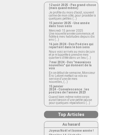
12 août 2025 - Pas grand-chose
(mais quand même)
Je profite du mois d’août, souvent
calme de mon côté, pour procéder à
quelques petites (…)
15 janvier 2025 - Une année
dans tous sens
Mercredi 15 janvier 2025
Une nouvelle année commence, et
fidèle à mes habitudes depuis dix
ans (…)
16 juin 2024 - Des Poézies qui
repartent dans le bon sens
Nous voici arrivés au mois de juin
et je m’apprête à prendre mes
quartiers d’été dans un lieu (…)
7 mai 2024 - Des "mauvaises
nouvelles" qui donnent de la
voix
En ce début de semaine, Monsieur
Éric Lebret mettait sa voix au
service d’une de mes
nouvelles, (…)
15 janvier
2024 - Convalescence : les
poézies de l’année 2023
Quand bien même notre corps
aurait besoin d’une petite pause
pour quelques réparations (…)
Top Articles
Au hasard
Joyeux Noël et bonne année !