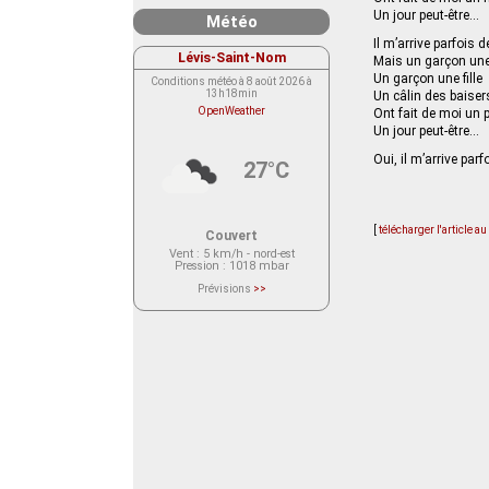
Un jour peut-être…
Météo
Il m’arrive parfois d
Lévis-Saint-Nom
Mais un garçon une 
Un garçon une fille
Conditions météo à 8 août 2026 à
13h18min
Un câlin des baiser
OpenWeather
Ont fait de moi un 
Un jour peut-être…
Oui, il m’arrive parf
27°C
[
télécharger l'article a
Couvert
Vent
: 5 km/h - nord-est
Pression
: 1018 mbar
Prévisions
>>
Le service OpenWeather ne fournit
actuellement aucune prévision
météorologique sur le lieu Lévis-
Saint-Nom.
Veuillez consulter le message du
service ci-dessous.
(401 - Invalid API key. Please see
https://openweathermap.org/faq#error401
for more info.)