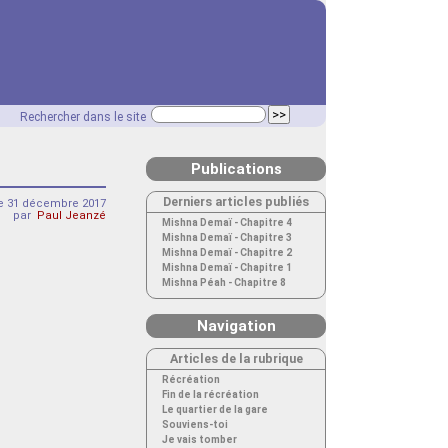
Rechercher dans le site
Publications
Derniers articles publiés
 31 décembre 2017
par
Paul Jeanzé
Mishna Demaï - Chapitre 4
Mishna Demaï - Chapitre 3
Mishna Demaï - Chapitre 2
Mishna Demaï - Chapitre 1
Mishna Péah - Chapitre 8
Navigation
Articles de la rubrique
Récréation
Fin de la récréation
Le quartier de la gare
Souviens-toi
Je vais tomber