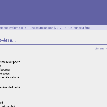
aisons (volume II)
>
Une courte saison (2017)
>
Un jour peut-être…
t-être…
dimanche
de me rêver poète
r
mbourser
rélevées
honnête salarié
e rêver de liberté
é
e !
 mari comblé