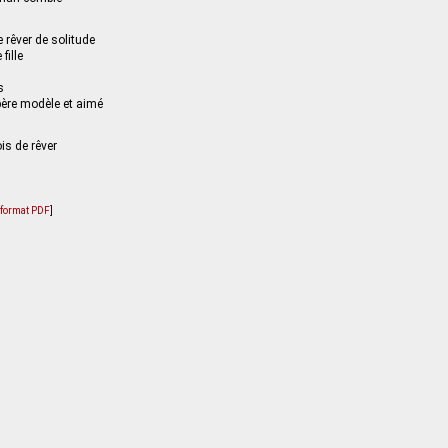
e rêver de solitude
fille
s
père modèle et aimé
ois de rêver
u format PDF
]