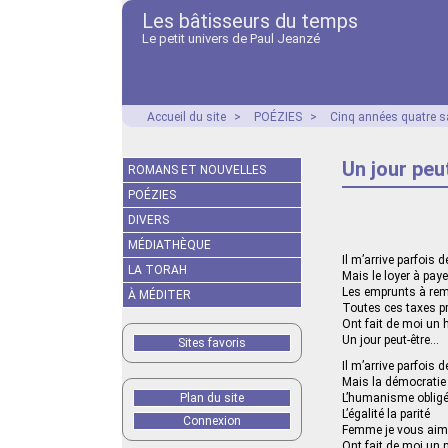
Les bâtisseurs du temps
Le petit univers de Paul Jeanzé
Accueil du site
>
POÉZIES
>
Cinq années quatre s
Un jour peu
ROMANS ET NOUVELLES
POÉZIES
DIVERS
MÉDIATHÈQUE
Il m’arrive parfois 
LA TORAH
Mais le loyer à paye
Les emprunts à re
À MÉDITER
Toutes ces taxes p
Ont fait de moi un 
Un jour peut-être…
Sites favoris
Il m’arrive parfois d
Mais la démocratie
Plan du site
L’humanisme oblig
L’égalité la parité
Connexion
Femme je vous aim
Ont fait de moi un