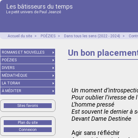
Les bâtisseurs du temps
Le petit univers de Paul Jeanzé
Accueil du site
>
POÉZIES
>
Dans tous les sens (2022 - 2024)
>
Contr
Un bon placemen
ROMANS ET NOUVELLES
POÉZIES
DIVERS
MÉDIATHÈQUE
LA TORAH
Un moment d’introspecti
À MÉDITER
Pour oublier l’ivresse de l
L’homme pressé
Sites favoris
Est souvent le dernier à 
Devant Dame Destinée
Plan du site
Connexion
Agir sans réfléchir