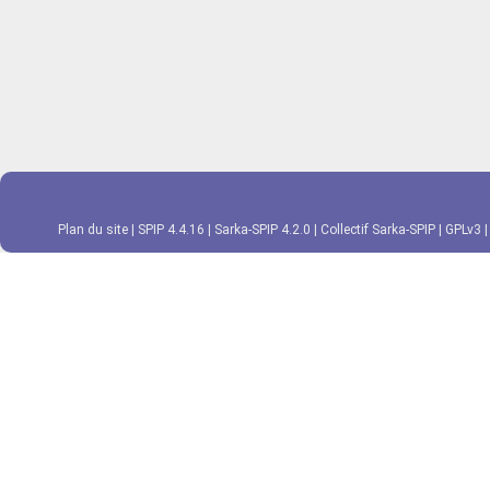
Plan du site
|
SPIP 4.4.16
|
Sarka-SPIP 4.2.0
|
Collectif Sarka-SPIP
|
GPLv3