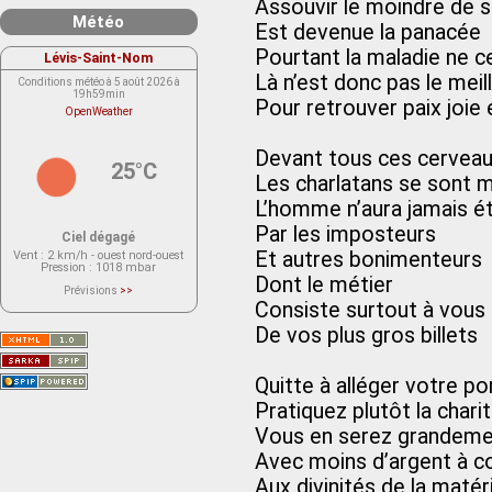
Assouvir le moindre de s
Météo
Est devenue la panacée
Pourtant la maladie ne 
Lévis-Saint-Nom
Là n’est donc pas le meil
Conditions météo à 5 août 2026 à
19h59min
Pour retrouver paix joie 
OpenWeather
Devant tous ces cerveau
25°C
Les charlatans se sont mu
L’homme n’aura jamais ét
Par les imposteurs
Ciel dégagé
Et autres bonimenteurs
Vent
: 2 km/h - ouest nord-ouest
Pression
: 1018 mbar
Dont le métier
Prévisions
>>
Le service OpenWeather ne fournit
Consiste surtout à vous 
actuellement aucune prévision
météorologique sur le lieu Lévis-
De vos plus gros billets
Saint-Nom.
Veuillez consulter le message du
service ci-dessous.
(401 - Invalid API key. Please see
Quitte à alléger votre p
https://openweathermap.org/faq#error401
for more info.)
Pratiquez plutôt la chari
Vous en serez grandem
Avec moins d’argent à c
Aux divinités de la matéri