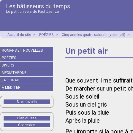
Les bâtisseurs du temps
Le petit univers de Paul Jeanzé
Accueil du site
>
POÉZIES
>
Cinq années quatre saisons (volume II)
>
Un petit air
ROMANS ET NOUVELLES
POÉZIES
DIVERS
MÉDIATHÈQUE
Que souvent il me suffirait
LA TORAH
De marcher sur un petit 
À MÉDITER
Sous le soleil
Sites favoris
Sous un ciel gris
Puis sous la pluie
Plan du site
Après la pluie
Connexion
Peu importe si la boue à m