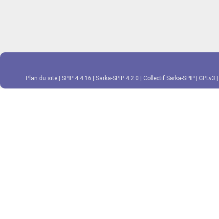
Plan du site
|
SPIP 4.4.16
|
Sarka-SPIP 4.2.0
|
Collectif Sarka-SPIP
|
GPLv3