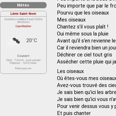
Météo
Peu importe que par le fro
Pourvu que les oiseaux
Lévis-Saint-Nom
Mes oiseaux
Conditions météo à 9 août 2026 à
04h02min
Chantez s’il vous plaît !
OpenWeather
Oui même sous la pluie
20°C
Avant qu’il s’en revienne le
Car il reviendra bien un jou
Déchirer ce ciel tout gris
Couvert
Vent
: 7 km/h - sud sud-est
Assécher cette pluie qui j
Pression
: 1015 mbar
Prévisions
>>
Les oiseaux
Le service OpenWeather ne fournit
actuellement aucune prévision
météorologique sur le lieu Lévis-
Où êtes-vous mes oiseaux
Saint-Nom.
Veuillez consulter le message du
Avez-vous trouvé des cieu
service ci-dessous.
(401 - Invalid API key. Please see
Je sais bien qu’ici les arb
https://openweathermap.org/faq#error401
for more info.)
Je sais bien qu’ici vous n
Pour venir dessus vous y 
Et puis chanter