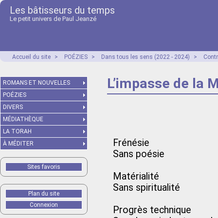
Les bâtisseurs du temps
Le petit univers de Paul Jeanzé
Accueil du site
>
POÉZIES
>
Dans tous les sens (2022 - 2024)
>
Contr
L’impasse de la 
ROMANS ET NOUVELLES
POÉZIES
DIVERS
MÉDIATHÈQUE
LA TORAH
Frénésie
À MÉDITER
Sans poésie
Sites favoris
Matérialité
Sans spiritualité
Plan du site
Connexion
Progrès technique