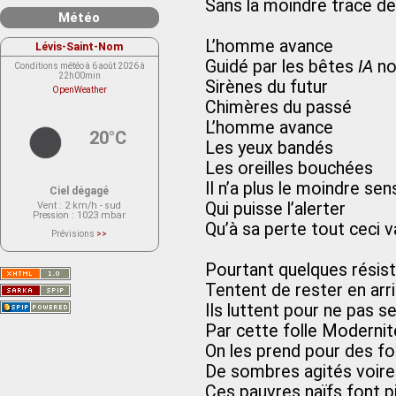
Sans la moindre trace d
Météo
L’homme avance
Lévis-Saint-Nom
Guidé par les bêtes
IA
no
Conditions météo à 6 août 2026 à
22h00min
Sirènes du futur
OpenWeather
Chimères du passé
L’homme avance
20°C
Les yeux bandés
Les oreilles bouchées
Il n’a plus le moindre sen
Ciel dégagé
Qui puisse l’alerter
Vent
: 2 km/h - sud
Pression
: 1023 mbar
Qu’à sa perte tout ceci v
Prévisions
>>
Le service OpenWeather ne fournit
actuellement aucune prévision
météorologique sur le lieu Lévis-
Pourtant quelques résis
Saint-Nom.
Veuillez consulter le message du
Tentent de rester en arr
service ci-dessous.
(401 - Invalid API key. Please see
Ils luttent pour ne pas se
https://openweathermap.org/faq#error401
for more info.)
Par cette folle Modernit
On les prend pour des f
De sombres agités voire
Ces pauvres naïfs font pi