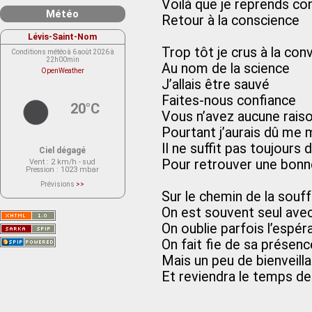
Voilà que je reprends co
Météo
Retour à la conscience
Lévis-Saint-Nom
Trop tôt je crus à la co
Conditions météo à 6 août 2026 à
22h00min
Au nom de la science
OpenWeather
J’allais être sauvé
Faites-nous confiance
20°C
Vous n’avez aucune raiso
Pourtant j’aurais dû me 
Il ne suffit pas toujours
Ciel dégagé
Pour retrouver une bonn
Vent
: 2 km/h - sud
Pression
: 1023 mbar
Prévisions
>>
Le service OpenWeather ne fournit
Sur le chemin de la souf
actuellement aucune prévision
météorologique sur le lieu Lévis-
On est souvent seul ave
Saint-Nom.
Veuillez consulter le message du
On oublie parfois l’espér
service ci-dessous.
(401 - Invalid API key. Please see
On fait fie de sa présenc
https://openweathermap.org/faq#error401
for more info.)
Mais un peu de bienveill
Et reviendra le temps de 