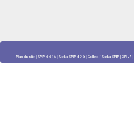
Plan du site
|
SPIP 4.4.16
|
Sarka-SPIP 4.2.0
|
Collectif Sarka-SPIP
|
GPLv3