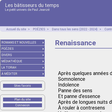
Les bâtisseurs du temps
Le petit univers de Paul Jeanzé
Accueil du site
>
POÉZIES
>
Dans tous les sens (2022 - 2024)
>
Contr
Renaissance
ROMANS ET NOUVELLES
POÉZIES
DIVERS
MÉDIATHÈQUE
LA TORAH
Après quelques années 
À MÉDITER
Somnolence
Indolence
Sites favoris
Panne des sens
Et panne d’essence
Plan du site
Après de longues nuits d
Connexion
À rouler à contresens