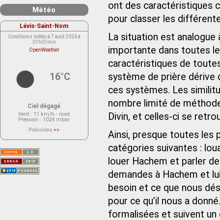
ont des caractéristiques 
Météo
pour classer les différent
Lévis-Saint-Nom
La situation est analogue à
Conditions météo à 7 août 2026 à
01h07min
importante dans toutes les
OpenWeather
caractéristiques de toutes
16°C
système de prière dérive d
ces systèmes. Les similitu
nombre limité de méthodes
Ciel dégagé
Vent
: 11 km/h - nord
Divin, et celles-ci se retr
Pression
: 1024 mbar
Prévisions
>>
Ainsi, presque toutes les 
Le service OpenWeather ne fournit
actuellement aucune prévision
catégories suivantes : lo
météorologique sur le lieu Lévis-
Saint-Nom.
Veuillez consulter le message du
louer Hachem et parler d
service ci-dessous.
(401 - Invalid API key. Please see
demandes à Hachem et lui
https://openweathermap.org/faq#error401
for more info.)
besoin et ce que nous dé
pour ce qu’il nous a donné.
formalisées et suivent un