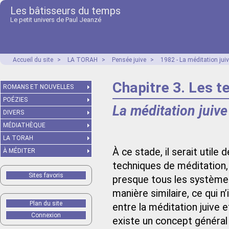
Les bâtisseurs du temps
Le petit univers de Paul Jeanzé
Accueil du site
>
LA TORAH
>
Pensée juive
>
1982 - La méditation juiv
Chapitre 3. Les t
ROMANS ET NOUVELLES
POÉZIES
La méditation juive
DIVERS
MÉDIATHÈQUE
LA TORAH
À ce stade, il serait utile
À MÉDITER
techniques de méditation, 
Sites favoris
presque tous les système
manière similaire, ce qui 
Plan du site
entre la méditation juive et
Connexion
existe un concept général