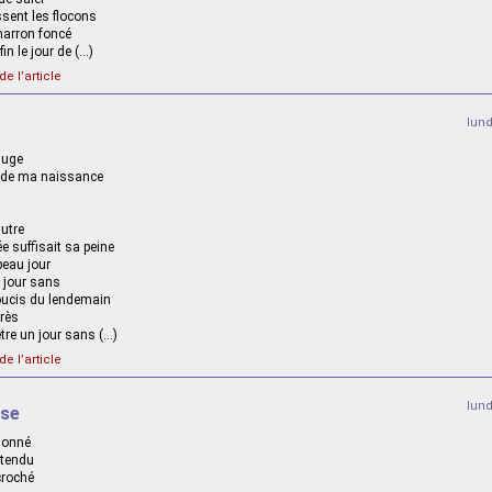
ssent les flocons
arron foncé
in le jour de (…)
de l’article
lun
luge
ur de ma naissance
autre
e suffisait sa peine
beau jour
n jour sans
oucis du lendemain
rès
être un jour sans (…)
de l’article
lun
nse
sonné
ntendu
croché