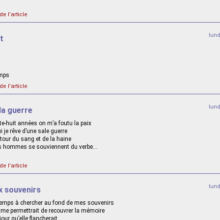
de l’article
lun
t
amps
de l’article
lun
la guerre
e-huit années on m’a foutu la paix
 je rêve d’une sale guerre
etour du sang et de la haine
les hommes se souviennent du verbe…
de l’article
lun
x souvenirs
emps à chercher au fond de mes souvenirs
i me permettrait de recouvrer la mémoire
jour qu’elle flancherait