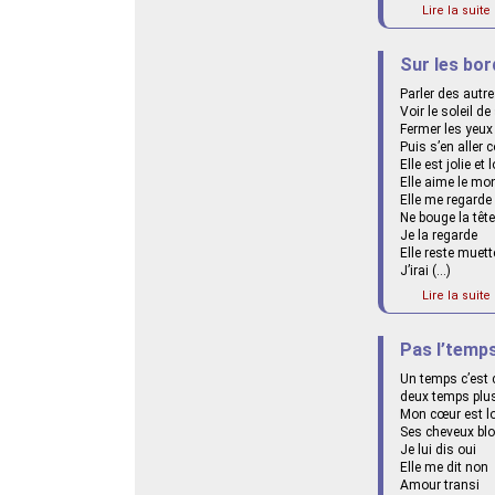
Lire la suite 
Sur les bor
Parler des autr
Voir le soleil de
Fermer les yeux
Puis s’en aller 
Elle est jolie et 
Elle aime le mo
Elle me regarde
Ne bouge la tête
Je la regarde
Elle reste muett
J’irai (…)
Lire la suite 
Pas l’temp
Un temps c’est 
deux temps plu
Mon cœur est l
Ses cheveux bl
Je lui dis oui
Elle me dit non
Amour transi