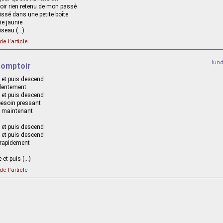
voir rien retenu de mon passé
aissé dans une petite boîte
e jaunie
iseau (…)
de l’article
lun
comptoir
 et puis descend
 lentement
 et puis descend
besoin pressant
de maintenant
 et puis descend
 et puis descend
e rapidement
 et puis (…)
de l’article