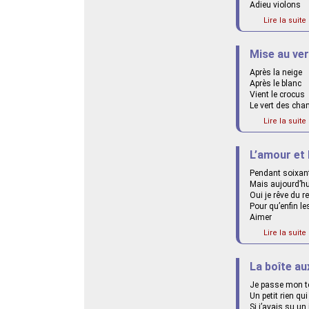
Adieu violons
Lire la suite 
Mise au ver
Après la neige
Après le blanc
Vient le crocus
Le vert des ch
Lire la suite 
L’amour et 
Pendant soixant
Mais aujourd’hui
Oui je rêve du r
Pour qu’enfin 
Aimer
Lire la suite 
La boîte au
Je passe mon t
Un petit rien qu
Si j’avais su un 