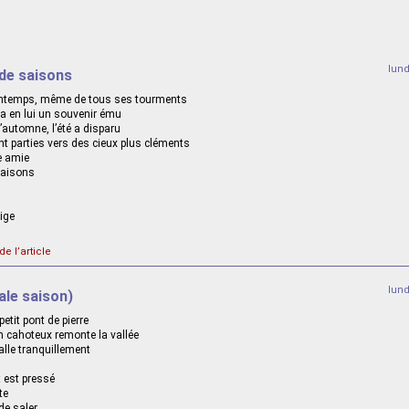
lun
s de saisons
printemps, même de tous ses tourments
a en lui un souvenir ému
’automne, l’été a disparu
t parties vers des cieux plus cléments
e amie
 saisons
eige
de l’article
lun
ale saison)
etit pont de pierre
 cahoteux remonte la vallée
alle tranquillement
 est pressé
te
de saler