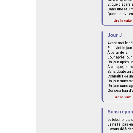
Et que disparai
Dans une eau m
Quand arrive enf
Lire la suite 
Jour J
Avant moi le dé
Puis vint le jo
À partir de là
Jour après jour
Un jour après l’
À chaque journé
Sans doute un 
Connaîtrai-je u
Un jour sans s
Un jour sans ap
Qui sera loin d’
Lire la suite 
Sans répo
Le téléphone a 
Je ne l’ai pas e
J’avais déjà dé