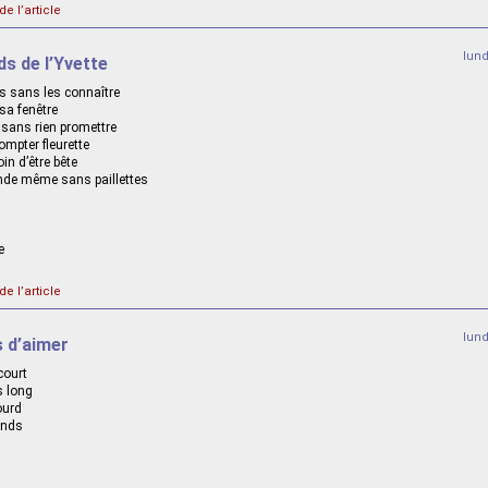
de l’article
lun
ds de l’Yvette
es sans les connaître
 sa fenêtre
 sans rien promettre
compter fleurette
loin d’être bête
nde même sans paillettes
e
de l’article
lun
s d’aimer
court
s long
ourd
onds