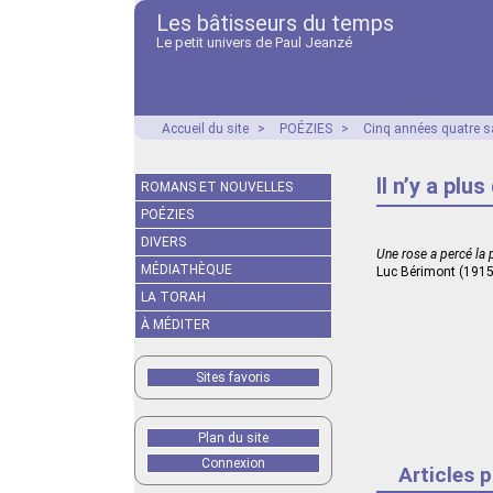
Les bâtisseurs du temps
Le petit univers de Paul Jeanzé
Accueil du site
>
POÉZIES
>
Cinq années quatre s
Il n’y a plu
ROMANS ET NOUVELLES
POÉZIES
DIVERS
Une rose a percé la p
MÉDIATHÈQUE
Luc Bérimont (1915
LA TORAH
À MÉDITER
Sites favoris
Plan du site
Connexion
Articles 