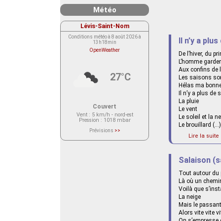
Météo
Lévis-Saint-Nom
Conditions météo à 8 août 2026 à
Il n’y a plu
13h18min
OpenWeather
De l’hiver, du 
L’homme garder
Aux confins de l
27°C
Les saisons son
Hélas ma bonn
Il n’y a plus de
La pluie
Couvert
Le vent
Vent
: 5 km/h - nord-est
Le soleil et la n
Pression
: 1018 mbar
Le brouillard (…)
Prévisions
>>
Le service OpenWeather ne fournit
Lire la suite 
actuellement aucune prévision
météorologique sur le lieu Lévis-
Saint-Nom.
Veuillez consulter le message du
Salaison (s
service ci-dessous.
(401 - Invalid API key. Please see
Tout autour du p
https://openweathermap.org/faq#error401
for more info.)
Là où un chemin
Voilà que s’inst
La neige
Mais le passant
Alors vite vite vi
On s’empresse 