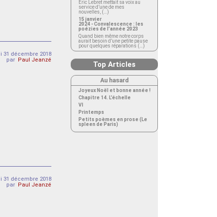
Éric Lebret mettait sa voix au
service d’une de mes
nouvelles, (…)
15 janvier
2024 - Convalescence : les
poézies de l’année 2023
Quand bien même notre corps
aurait besoin d’une petite pause
pour quelques réparations (…)
di 31 décembre 2018
par
Paul Jeanzé
Top Articles
Au hasard
Joyeux Noël et bonne année !
Chapitre 14. L’échelle
VI
Printemps
Petits poèmes en prose (Le
spleen de Paris)
di 31 décembre 2018
par
Paul Jeanzé