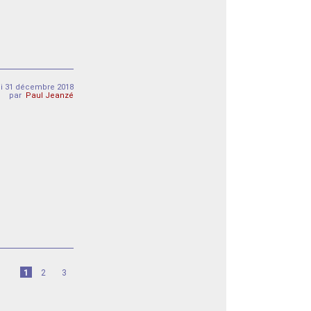
di 31 décembre 2018
par
Paul Jeanzé
1
2
3