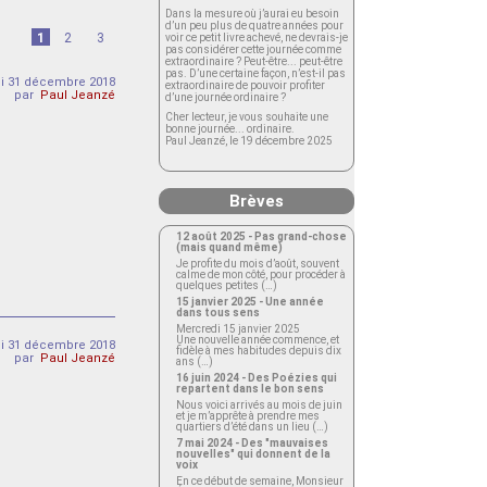
Dans la mesure où j’aurai eu besoin
d’un peu plus de quatre années pour
1
2
3
voir ce petit livre achevé, ne devrais-je
pas considérer cette journée comme
extraordinaire ? Peut-être... peut-être
pas. D’une certaine façon, n’est-il pas
di 31 décembre 2018
extraordinaire de pouvoir profiter
par
Paul Jeanzé
d’une journée ordinaire ?
Cher lecteur, je vous souhaite une
bonne journée... ordinaire.
Paul Jeanzé, le 19 décembre 2025
Brèves
12 août 2025 - Pas grand-chose
(mais quand même)
Je profite du mois d’août, souvent
calme de mon côté, pour procéder à
quelques petites (…)
15 janvier 2025 - Une année
dans tous sens
Mercredi 15 janvier 2025
Une nouvelle année commence, et
di 31 décembre 2018
fidèle à mes habitudes depuis dix
par
Paul Jeanzé
ans (…)
16 juin 2024 - Des Poézies qui
repartent dans le bon sens
Nous voici arrivés au mois de juin
et je m’apprête à prendre mes
quartiers d’été dans un lieu (…)
7 mai 2024 - Des "mauvaises
nouvelles" qui donnent de la
voix
En ce début de semaine, Monsieur