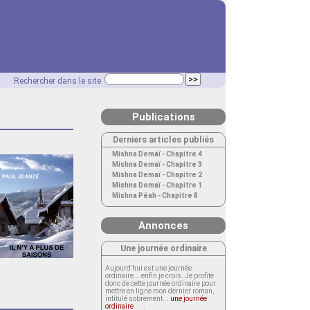
Rechercher dans le site
Publications
Derniers articles publiés
Mishna Demaï - Chapitre 4
Mishna Demaï - Chapitre 3
Mishna Demaï - Chapitre 2
Mishna Demaï - Chapitre 1
Mishna Péah - Chapitre 8
Annonces
Une journée ordinaire
Aujourd’hui est une journée
ordinaire... enfin je crois. Je profite
donc de cette journée ordinaire pour
mettre en ligne mon dernier roman,
intitulé sobrement...
une journée
ordinaire
.