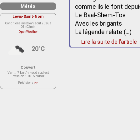
comme ils le font depuis
Météo
Le Baal-Shem-Tov
Lévis-Saint-Nom
Avec les brigants
Conditions météo à 9 août 2026 à
04h02min
La légende relate (…)
OpenWeather
Lire la suite de l’article
20°C
Couvert
Vent
: 7 km/h - sud sud-est
Pression
: 1015 mbar
Prévisions
>>
Le service OpenWeather ne fournit
actuellement aucune prévision
météorologique sur le lieu Lévis-
Saint-Nom.
Veuillez consulter le message du
service ci-dessous.
(401 - Invalid API key. Please see
https://openweathermap.org/faq#error401
for more info.)