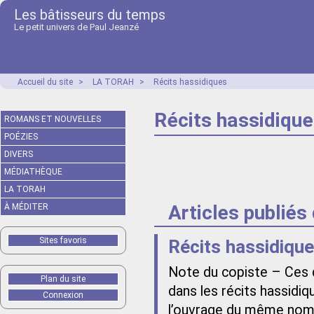
Les bâtisseurs du temps
Le petit univers de Paul Jeanzé
Accueil du site
>
LA TORAH
>
Récits hassidiques
Récits hassidiqu
ROMANS ET NOUVELLES
POÉZIES
DIVERS
MÉDIATHÈQUE
LA TORAH
Articles publiés
À MÉDITER
Sites favoris
Récits hassidiqu
Note du copiste – Ces q
Plan du site
dans les récits hassidi
Connexion
l’ouvrage du même nom. 