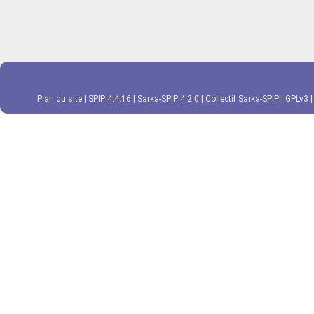
Plan du site
|
SPIP 4.4.16
|
Sarka-SPIP 4.2.0
|
Collectif Sarka-SPIP
|
GPLv3