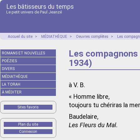
Les bâtisseurs du temps
Le petit univers de Paul Jeanzé
Accueil du site
>
MÉDIATHÈQUE
>
Oeuvres complètes
>
Les compagno
Les compagnons d
ROMANS ET NOUVELLES
1934)
POÉZIES
DIVERS
MÉDIATHÈQUE
à V. B.
LA TORAH
À MÉDITER
« Homme libre,
toujours tu chériras la mer
Sites favoris
Baudelaire,
Les Fleurs du Mal.
Plan du site
Connexion