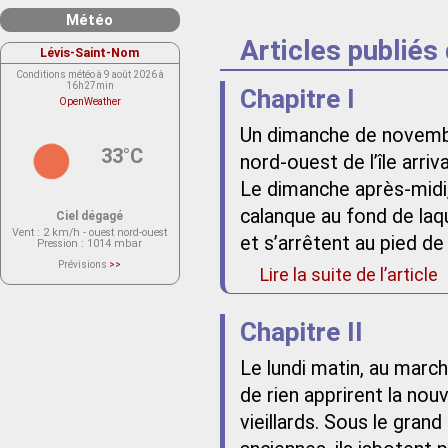
Météo
Articles publiés
Lévis-Saint-Nom
Conditions météo à 9 août 2026 à
16h27min
Chapitre I
OpenWeather
Un dimanche de novembre
33°C
nord-ouest de l’île arriv
Le dimanche après-midi, 
calanque au fond de laque
Ciel dégagé
Vent
: 2 km/h - ouest nord-ouest
et s’arrêtent au pied de 
Pression
: 1014 mbar
Prévisions
>>
Lire la suite de l’article
Le service OpenWeather ne fournit
actuellement aucune prévision
météorologique sur le lieu Lévis-
Saint-Nom.
Veuillez consulter le message du
Chapitre II
service ci-dessous.
(401 - Invalid API key. Please see
https://openweathermap.org/faq#error401
for more info.)
Le lundi matin, au march
de rien apprirent la nou
vieillards. Sous le gra