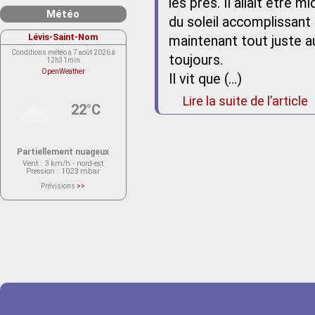
les prés. Il allait être m
Météo
du soleil accomplissant 
Lévis-Saint-Nom
maintenant tout juste 
Conditions météo à 7 août 2026 à
toujours.
12h31min
OpenWeather
Il vit que (…)
Lire la suite de l’article
22°C
Partiellement nuageux
Vent
: 3 km/h - nord-est
Pression
: 1023 mbar
Prévisions
>>
Le service OpenWeather ne fournit
actuellement aucune prévision
météorologique sur le lieu Lévis-
Saint-Nom.
Veuillez consulter le message du
service ci-dessous.
(401 - Invalid API key. Please see
https://openweathermap.org/faq#error401
for more info.)