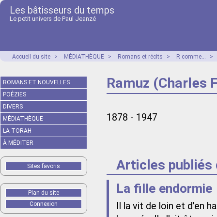
Les bâtisseurs du temps
Le petit univers de Paul Jeanzé
Accueil du site
>
MÉDIATHÈQUE
>
Romans et récits
>
R comme...
>
Ramuz (Charles F
ROMANS ET NOUVELLES
POÉZIES
DIVERS
1878 - 1947
MÉDIATHÈQUE
LA TORAH
À MÉDITER
Articles publiés
Sites favoris
La fille endormie
Plan du site
Connexion
Il la vit de loin et d’en