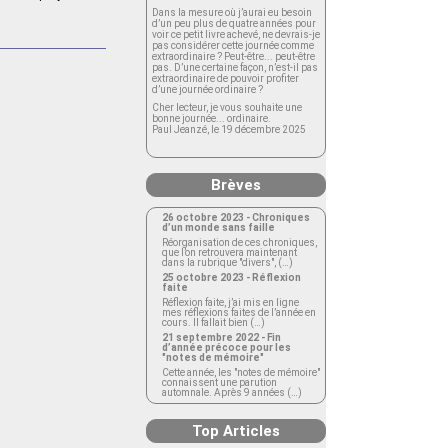
Dans la mesure où j’aurai eu besoin
d’un peu plus de quatre années pour
voir ce petit livre achevé, ne devrais-je
pas considérer cette journée comme
extraordinaire ? Peut-être... peut-être
pas. D’une certaine façon, n’est-il pas
extraordinaire de pouvoir profiter
d’une journée ordinaire ?
Cher lecteur, je vous souhaite une
bonne journée... ordinaire.
Paul Jeanzé, le 19 décembre 2025
Brèves
26 octobre 2023 - Chroniques
d’un monde sans faille
Réorganisation de ces chroniques,
que l’on retrouvera maintenant
dans la rubrique "divers", (…)
25 octobre 2023 - Réflexion
faite
Réflexion faite, j’ai mis en ligne
mes réflexions faites de l’année en
cours. Il fallait bien (…)
21 septembre 2022 - Fin
d’année précoce pour les
"notes de mémoire"
Cette année, les "notes de mémoire"
connaissent une parution
automnale. Après 9 années (…)
Top Articles