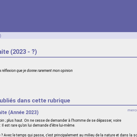
)
ite (2023 - ?)
a réflexion que je donne rarement mon opinion
publiés dans cette rubrique
mercr
aite (Année 2023)
 loin ; plus haut. On ne cesse de demander à l’homme de se dépasser, voire
 Il est rare qu’on lui demande d’être lui-même.
? Avec le temps qui passe, c’est principalement au milieu de la nature et dans la s