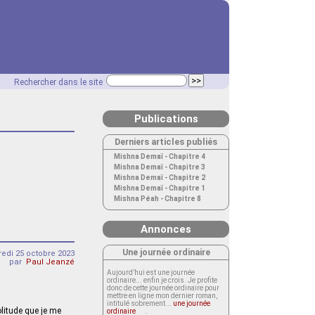
Rechercher dans le site
Publications
Derniers articles publiés
Mishna Demaï - Chapitre 4
Mishna Demaï - Chapitre 3
Mishna Demaï - Chapitre 2
Mishna Demaï - Chapitre 1
Mishna Péah - Chapitre 8
Annonces
Une journée ordinaire
edi 25 octobre 2023
par
Paul Jeanzé
Aujourd’hui est une journée
ordinaire... enfin je crois. Je profite
donc de cette journée ordinaire pour
mettre en ligne mon dernier roman,
intitulé sobrement...
une journée
olitude que je me
ordinaire
.