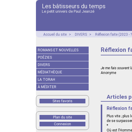
Les bâtisseurs du temps
Le petit univers de Paul Jeanzé
Accueil du site
>
DIVERS
>
Réflexion faite (2023 - ?
Réflexion fa
ROMANS ET NOUVELLES
POÉZIES
DIVERS
Je me fais souvent l
MÉDIATHÈQUE
Anonyme
LA TORAH
À MÉDITER
Articles 
Sites favoris
Réflexion f
Plus vite ; plus
Plan du site
de se surpasser.
Connexion
*
Où est l’Homme 