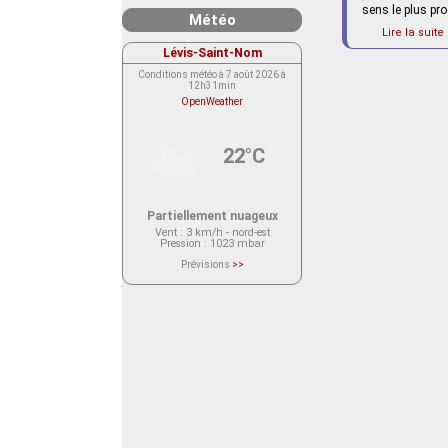
sens le plus pr
Météo
Lire la suite 
Lévis-Saint-Nom
Conditions météo à 7 août 2026 à
12h31min
OpenWeather
22°C
Partiellement nuageux
Vent
: 3 km/h - nord-est
Pression
: 1023 mbar
Prévisions
>>
Le service OpenWeather ne fournit
actuellement aucune prévision
météorologique sur le lieu Lévis-
Saint-Nom.
Veuillez consulter le message du
service ci-dessous.
(401 - Invalid API key. Please see
https://openweathermap.org/faq#error401
for more info.)