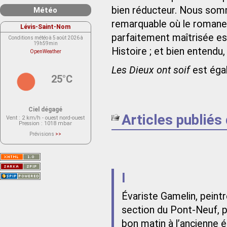
bien réducteur. Nous som
Météo
remarquable où le romanesq
Lévis-Saint-Nom
parfaitement maîtrisée es
Conditions météo à 5 août 2026 à
19h59min
Histoire ; et bien entendu,
OpenWeather
Les Dieux ont soif
est égal
25°C
Ciel dégagé
Articles publiés
Vent
: 2 km/h - ouest nord-ouest
Pression
: 1018 mbar
Prévisions
>>
Le service OpenWeather ne fournit
actuellement aucune prévision
météorologique sur le lieu Lévis-
Saint-Nom.
Veuillez consulter le message du
service ci-dessous.
(401 - Invalid API key. Please see
I
https://openweathermap.org/faq#error401
for more info.)
Évariste Gamelin, peint
section du Pont-Neuf, p
bon matin à l’ancienne é