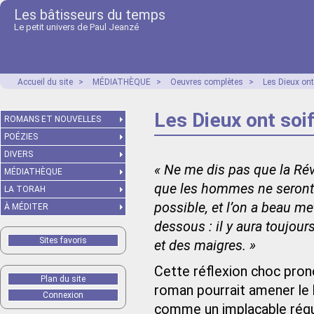
Les bâtisseurs du temps
Le petit univers de Paul Jeanzé
Accueil du site
>
MÉDIATHÈQUE
>
Oeuvres complètes
>
Les Dieux ont
Les Dieux ont soi
ROMANS ET NOUVELLES
POÉZIES
DIVERS
« Ne me dis pas que la Révo
MÉDIATHÈQUE
que les hommes ne seront 
LA TORAH
possible, et l’on a beau m
À MÉDITER
dessous : il y aura toujour
Sites favoris
et des maigres. »
Cette réflexion choc pro
Plan du site
roman pourrait amener le l
Connexion
comme un implacable réquis