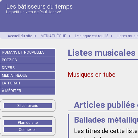
Les bâtisseurs du temps
Le petit univers de Paul Jeanzé
Accueil du site
>
MÉDIATHÈQUE
>
Le disque est rouillé
>
Listes musi
Listes musicales
ROMANS ET NOUVELLES
POÉZIES
DIVERS
Musiques en tube
MÉDIATHÈQUE
LA TORAH
À MÉDITER
Articles publiés
Sites favoris
Ballades métalli
Plan du site
Connexion
Les titres de cette list