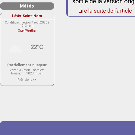
sortie de la version orig
Météo
Lire la suite de l’article
Lévis-Saint-Nom
Conditions météo à 7 août 2026 à
12h31min
OpenWeather
22°C
Partiellement nuageux
Vent
: 3 km/h - nord-est
Pression
: 1023 mbar
Prévisions
>>
Le service OpenWeather ne fournit
actuellement aucune prévision
météorologique sur le lieu Lévis-
Saint-Nom.
Veuillez consulter le message du
service ci-dessous.
(401 - Invalid API key. Please see
https://openweathermap.org/faq#error401
for more info.)