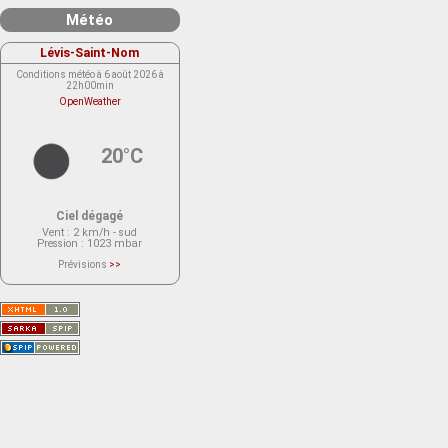
Météo
Lévis-Saint-Nom
Conditions météo à 6 août 2026 à
22h00min
OpenWeather
20°C
Ciel dégagé
Vent
: 2 km/h - sud
Pression
: 1023 mbar
Prévisions
>>
Le service OpenWeather ne fournit
actuellement aucune prévision
météorologique sur le lieu Lévis-
Saint-Nom.
Veuillez consulter le message du
service ci-dessous.
(401 - Invalid API key. Please see
https://openweathermap.org/faq#error401
for more info.)