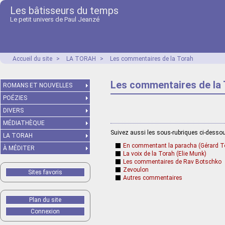
Les bâtisseurs du temps
Le petit univers de Paul Jeanzé
Accueil du site
>
LA TORAH
>
Les commentaires de la Torah
Les commentaires de la
ROMANS ET NOUVELLES
POÉZIES
DIVERS
MÉDIATHÈQUE
Suivez aussi les sous-rubriques ci-desso
LA TORAH
En commentant la paracha (Gérard T
À MÉDITER
La voix de la Torah (Elie Munk)
Les commentaires de Rav Botschko
Zevoulon
Sites favoris
Autres commentaires
Plan du site
Connexion