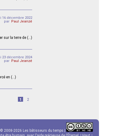
i 16 décembre 2022
par
Paul Jeanzé
r sur la terre de (…)
di 23 décembre 2024
par
Paul Jeanzé
orcé en (…)
1
2
© 2008-2026 Les bâtisseurs du temps |
e être humain, avec l’aide précieuse de l’Éternel. |
Haut ↑