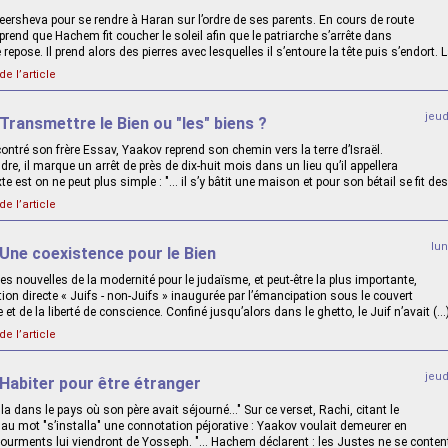
eersheva pour se rendre à Haran sur l’ordre de ses parents. En cours de route
prend que Hachem fit coucher le soleil afin que le patriarche s’arrête dans
 repose. Il prend alors des pierres avec lesquelles il s’entoure la tête puis s’endort. L
de l’article
jeu
 Transmettre le Bien ou "les" biens ?
ontré son frère Essav, Yaakov reprend son chemin vers la terre d’Israël.
ndre, il marque un arrêt de près de dix-huit mois dans un lieu qu’il appellera
e est on ne peut plus simple : "... il s’y bâtit une maison et pour son bétail se fit des
de l’article
lu
 Une coexistence pour le Bien
s nouvelles de la modernité pour le judaïsme, et peut-être la plus importante,
tion directe « Juifs - non-Juifs » inaugurée par l’émancipation sous le couvert
e et de la liberté de conscience. Confiné jusqu’alors dans le ghetto, le Juif n’avait (…
de l’article
jeu
Habiter pour être étranger
la dans le pays où son père avait séjourné…" Sur ce verset, Rachi, citant le
au mot "s’installa" une connotation péjorative : Yaakov voulait demeurer en
tourments lui viendront de Yosseph. "... Hachem déclarent : les Justes ne se conte