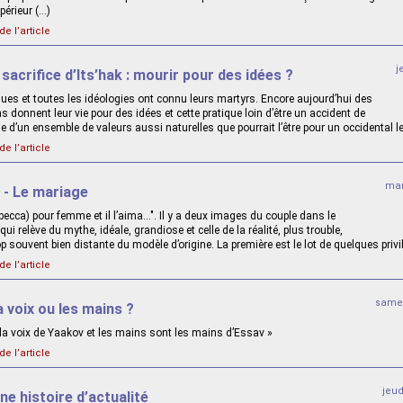
périeur (…)
de l’article
j
 sacrifice d’Its’hak : mourir pour des idées ?
ues et toutes les idéologies ont connu leurs martyrs. Encore aujourd’hui des
s donnent leur vie pour des idées et cette pratique loin d’être un accident de
tie d’un ensemble de valeurs aussi naturelles que pourrait l’être pour un occidental le
de l’article
mar
 - Le mariage
Rebecca) pour femme et il l’aima...". Il y a deux images du couple dans le
qui relève du mythe, idéale, grandiose et celle de la réalité, plus trouble,
p souvent bien distante du modèle d’origine. La première est le lot de quelques privi
de l’article
same
a voix ou les mains ?
t la voix de Yaakov et les mains sont les mains d’Essav »
de l’article
jeu
ne histoire d’actualité