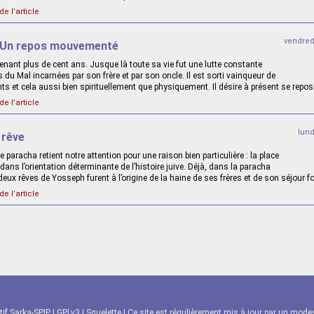
de l’article
vendred
 Un repos mouvementé
nant plus de cent ans. Jusque là toute sa vie fut une lutte constante
s du Mal incarnées par son frère et par son oncle. Il est sorti vainqueur de
s et cela aussi bien spirituellement que physiquement. Il désire à présent se repose
de l’article
lun
 rêve
e paracha retient notre attention pour une raison bien particulière : la place
e dans l’orientation déterminante de l’histoire juive. Déjà, dans la paracha
deux rêves de Yosseph furent à l’origine de la haine de ses frères et de son séjour f
de l’article
tif Sarka-SPIP
|
GPLv3
|
Squelette
| Ce site est régulièrement mis à jour par un modest