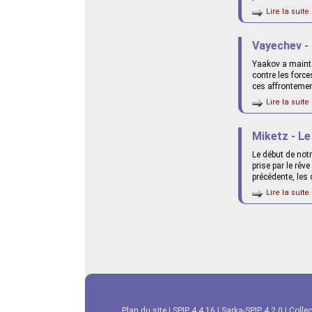
Lire la suite 
Vayechev -
Yaakov a mainte
contre les force
ces affrontement
Lire la suite 
Miketz - Le
Le début de notr
prise par le rêv
précédente, les 
Lire la suite 
Plan du site
|
SPIP 4.4.16
|
Sarka-SPIP 4.2.0
|
Collec