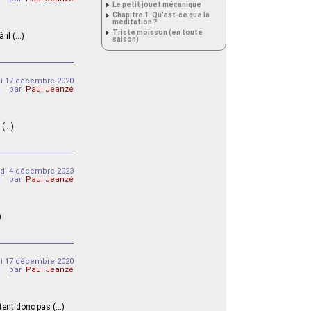
Le petit jouet mécanique
Chapitre 1. Qu’est-ce que la
méditation ?
Triste moisson (en toute
à il (…)
saison)
di 17 décembre 2020
par
Paul Jeanzé
 (…)
ndi 4 décembre 2023
par
Paul Jeanzé
)
di 17 décembre 2020
par
Paul Jeanzé
ntent donc pas (…)