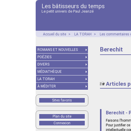
Les bâtisseurs du temps
Le petit univers de Paul Jeanzé
Accueil du site
>
LA TORAH
>
Les commentaires d
Berechit
ROMANS ET NOUVELLES
POÉZIES
DIVERS
MÉDIATHÈQUE
LA TORAH
Articles 
À MÉDITER
Sites favoris
Berechit - 
Plan du site
Faisons l’homme
Connexion
Pour justifier c
intellectuelle c