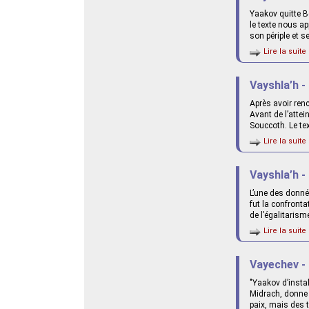
Yaakov quitte B
le texte nous ap
son périple et se
Lire la suite 
Vayshla’h -
Après avoir renc
Avant de l’attei
Souccoth. Le text
Lire la suite 
Vayshla’h -
L’une des donnée
fut la confronta
de l’égalitarism
Lire la suite 
Vayechev - 
"Yaakov d’instal
Midrach, donne 
paix, mais des 