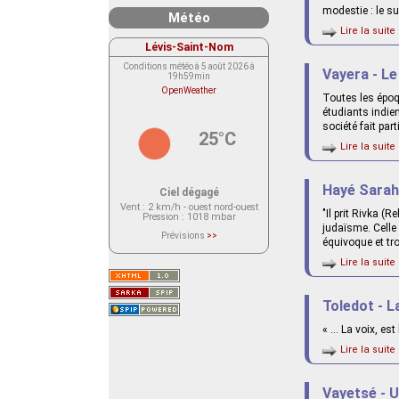
modestie : le su
Météo
Lire la suite 
Lévis-Saint-Nom
Conditions météo à 5 août 2026 à
Vayera - Le
19h59min
OpenWeather
Toutes les époq
étudiants indien
société fait par
25°C
Lire la suite 
Hayé Sarah
Ciel dégagé
Vent
: 2 km/h - ouest nord-ouest
"Il prit Rivka (
Pression
: 1018 mbar
judaïsme. Celle 
Prévisions
>>
équivoque et tro
Le service OpenWeather ne fournit
actuellement aucune prévision
Lire la suite 
météorologique sur le lieu Lévis-
Saint-Nom.
Veuillez consulter le message du
service ci-dessous.
Toledot - L
(401 - Invalid API key. Please see
https://openweathermap.org/faq#error401
for more info.)
« … La voix, es
Lire la suite 
Vayetsé - U