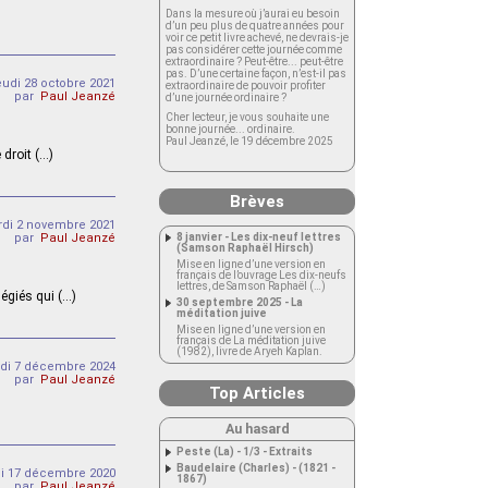
Dans la mesure où j’aurai eu besoin
d’un peu plus de quatre années pour
voir ce petit livre achevé, ne devrais-je
pas considérer cette journée comme
extraordinaire ? Peut-être... peut-être
pas. D’une certaine façon, n’est-il pas
eudi 28 octobre 2021
extraordinaire de pouvoir profiter
par
Paul Jeanzé
d’une journée ordinaire ?
Cher lecteur, je vous souhaite une
bonne journée... ordinaire.
Paul Jeanzé, le 19 décembre 2025
 droit (…)
Brèves
di 2 novembre 2021
par
Paul Jeanzé
8 janvier - Les dix-neuf lettres
(Samson Raphaël Hirsch)
Mise en ligne d’une version en
français de l’ouvrage Les dix-neufs
lettres, de Samson Raphaël (…)
légiés qui (…)
30 septembre 2025 - La
méditation juive
Mise en ligne d’une version en
français de La méditation juive
(1982), livre de Aryeh Kaplan.
di 7 décembre 2024
par
Paul Jeanzé
Top Articles
Au hasard
Peste (La) - 1/3 - Extraits
Baudelaire (Charles) - (1821 -
di 17 décembre 2020
1867)
par
Paul Jeanzé