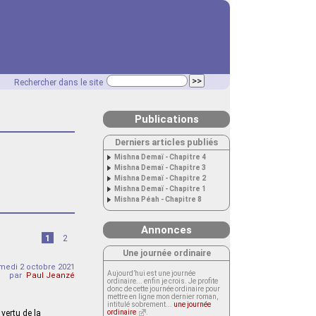
Rechercher dans le site
Publications
Derniers articles publiés
Mishna Demaï - Chapitre 4
Mishna Demaï - Chapitre 3
Mishna Demaï - Chapitre 2
Mishna Demaï - Chapitre 1
Mishna Péah - Chapitre 8
Annonces
1
2
Une journée ordinaire
medi 2 octobre 2021
Aujourd’hui est une journée
par
Paul Jeanzé
ordinaire... enfin je crois. Je profite
donc de cette journée ordinaire pour
mettre en ligne mon dernier roman,
intitulé sobrement...
une journée
vertu de la
ordinaire
.