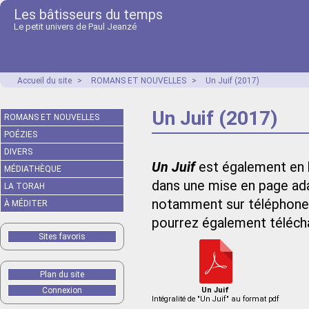
Les bâtisseurs du temps
Le petit univers de Paul Jeanzé
Accueil du site
>
ROMANS ET NOUVELLES
>
Un Juif (2017)
Un Juif (2017)
ROMANS ET NOUVELLES
POÉZIES
DIVERS
Un Juif
est également en l
MÉDIATHÈQUE
dans une mise en page adap
LA TORAH
notamment sur téléphone 
À MÉDITER
pourrez également téléchar
Sites favoris
Plan du site
Connexion
Un Juif
Intégralité de "Un Juif" au format pdf