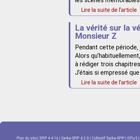
les scènes mémorables 
Lire la suite de l’article
La vérité sur la v
Monsieur Z
Pendant cette période, j
Alors qu’habituellement, 
à rédiger trois chapitres
J’étais si empressé que
Lire la suite de l’article
Plan du site
|
SPIP 4.4.16
|
Sarka-SPIP 4.2.0
|
Collectif Sarka-SPIP
|
GPLv3