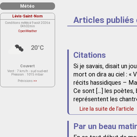
Météo
Lévis-Saint-Nom
Articles publiés
Conditions météo à 9 août 2026 à
04h02min
OpenWeather
20°C
Citations
Si je savais, disait un 
Couvert
Vent
: 7 km/h - sud sud-est
mort on dira au ciel : « V
Pression
: 1015 mbar
Prévisions
>>
récits hassidiques – Ma
Le service OpenWeather ne fournit
actuellement aucune prévision
Ce sont […] les poètes, 
météorologique sur le lieu Lévis-
Saint-Nom.
Veuillez consulter le message du
représentent les chantre
service ci-dessous.
(401 - Invalid API key. Please see
Lire la suite de l’article
https://openweathermap.org/faq#error401
for more info.)
Par un beau mati