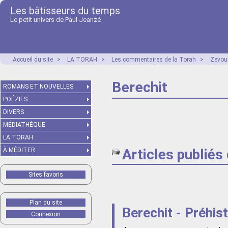
Les bâtisseurs du temps
Le petit univers de Paul Jeanzé
Accueil du site
>
LA TORAH
>
Les commentaires de la Torah
>
Zevou
Berechit
ROMANS ET NOUVELLES
POÉZIES
DIVERS
MÉDIATHÈQUE
LA TORAH
Articles publiés
À MÉDITER
Sites favoris
Plan du site
Berechit - Préhist
Connexion