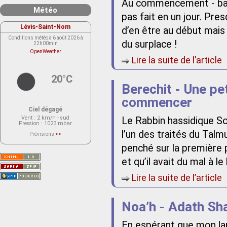
Au commencement - balb
Météo
pas fait en un jour. Pres
Lévis-Saint-Nom
d’en être au début mais 
Conditions météo à 6 août 2026 à
du surplace !
22h00min
OpenWeather
Lire la suite de l’article
20°C
Berechit - Une pet
commencer
Ciel dégagé
Vent
: 2 km/h - sud
Le Rabbin hassidique So
Pression
: 1023 mbar
l’un des traités du Talm
Prévisions
>>
Le service OpenWeather ne fournit
actuellement aucune prévision
penché sur la première p
météorologique sur le lieu Lévis-
Saint-Nom.
et qu’il avait du mal à le
Veuillez consulter le message du
service ci-dessous.
(401 - Invalid API key. Please see
Lire la suite de l’article
https://openweathermap.org/faq#error401
for more info.)
Noa’h - Adath Sh
En espérant que mon la