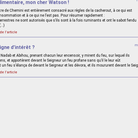
limentaire, mon cher Watson !
tre de Chemini est entièrement consacré aux règles de la cacherout, à ce qui est
onsommation et à ce qui ne l’est pas. Pour résumer rapidement :
rrestres ne sont autorisés que s’ils sont à la fois ruminants et ont le sabot fendu
(…)
de l’article
me
igne d’intérêt ?
, Nadab et Abihou, prenant chacun leur encensoir, y mirent du feu, sur lequel ils
cens, et apportèrent devant le Seigneur un feu profane sans qu’il le leur eût
n feu s’élança de devant le Seigneur et les dévora, et ils moururent devant le Seig
de l’article