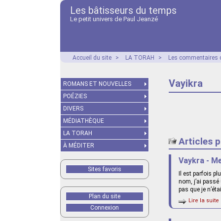
Les bâtisseurs du temps
Le petit univers de Paul Jeanzé
Accueil du site
>
LA TORAH
>
Les commentaires d
Vayikra
ROMANS ET NOUVELLES
POÉZIES
DIVERS
MÉDIATHÈQUE
LA TORAH
Articles 
À MÉDITER
Vaykra - Me
Sites favoris
Il est parfois p
nom, j’ai passé
pas que je n’éta
Plan du site
Lire la suite 
Connexion