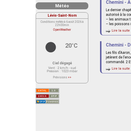
Chemini - A
Météo
Le dernier chapi
autorisé à la c
Lévis-Saint-Nom
– les animaux te
Conditions météo à 6 août 2026 à
– les poissons 
22h00min
OpenWeather
Lire la suite 
20°C
Chemini - D
Les fils d’Aaron
jetèrent de l’en
commandé. 2 Et u
Ciel dégagé
Vent
: 2 km/h - sud
Lire la suite 
Pression
: 1023 mbar
Prévisions
>>
Le service OpenWeather ne fournit
actuellement aucune prévision
météorologique sur le lieu Lévis-
Saint-Nom.
Veuillez consulter le message du
service ci-dessous.
(401 - Invalid API key. Please see
https://openweathermap.org/faq#error401
for more info.)