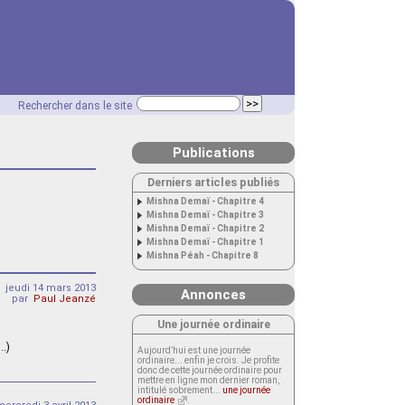
Rechercher dans le site
Publications
Derniers articles publiés
Mishna Demaï - Chapitre 4
Mishna Demaï - Chapitre 3
Mishna Demaï - Chapitre 2
Mishna Demaï - Chapitre 1
Mishna Péah - Chapitre 8
jeudi 14 mars 2013
Annonces
par
Paul Jeanzé
Une journée ordinaire
(…)
Aujourd’hui est une journée
ordinaire... enfin je crois. Je profite
donc de cette journée ordinaire pour
mettre en ligne mon dernier roman,
intitulé sobrement...
une journée
ordinaire
.