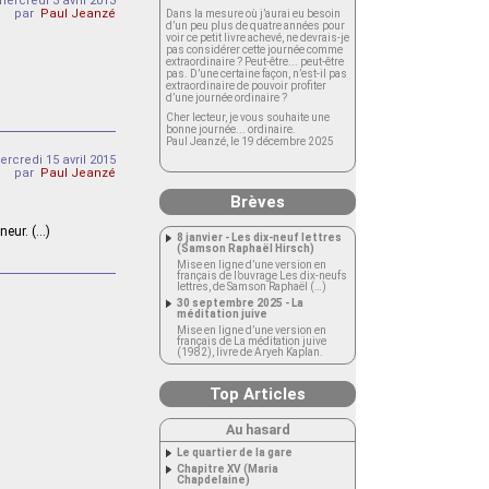
mercredi 3 avril 2013
par
Paul Jeanzé
Dans la mesure où j’aurai eu besoin
d’un peu plus de quatre années pour
voir ce petit livre achevé, ne devrais-je
pas considérer cette journée comme
extraordinaire ? Peut-être... peut-être
pas. D’une certaine façon, n’est-il pas
extraordinaire de pouvoir profiter
d’une journée ordinaire ?
Cher lecteur, je vous souhaite une
bonne journée... ordinaire.
Paul Jeanzé, le 19 décembre 2025
rcredi 15 avril 2015
par
Paul Jeanzé
Brèves
neur. (…)
8 janvier - Les dix-neuf lettres
(Samson Raphaël Hirsch)
Mise en ligne d’une version en
français de l’ouvrage Les dix-neufs
lettres, de Samson Raphaël (…)
30 septembre 2025 - La
méditation juive
Mise en ligne d’une version en
français de La méditation juive
(1982), livre de Aryeh Kaplan.
Top Articles
Au hasard
Le quartier de la gare
Chapitre XV (Maria
Chapdelaine)