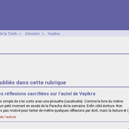
e la Torah
>
Zevoulon
>
Vayikra
publiés dans cette rubrique
s réflexions sacrifiées sur l’autel de Vayikra
lus simple de s’en sortir avec une pirouette (cacahuète). Comme le livre du même
 un petit moment en exode de la Paracha de la semaine. Enfin côté écriture. Non
is pas motivé pour tenter de mettre quelques réflexions par écrit, mais la lecture et 
de l’article