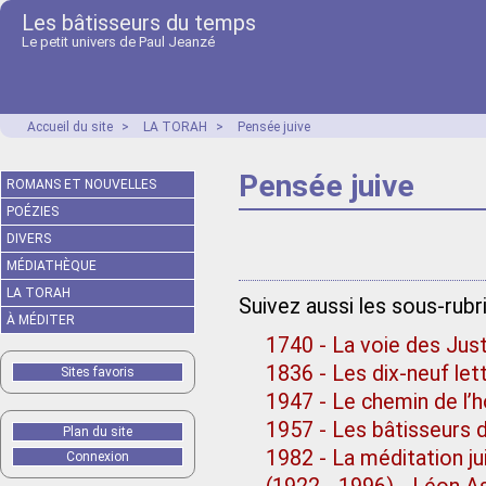
Les bâtisseurs du temps
Le petit univers de Paul Jeanzé
Accueil du site
>
LA TORAH
>
Pensée juive
Pensée juive
ROMANS ET NOUVELLES
POÉZIES
DIVERS
MÉDIATHÈQUE
LA TORAH
Suivez aussi les sous-rub
À MÉDITER
1740 - La voie des Ju
1836 - Les dix-neuf le
Sites favoris
1947 - Le chemin de l
1957 - Les bâtisseurs
Plan du site
1982 - La méditation ju
Connexion