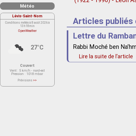
(1922 - 1996) - Léon A
Météo
Lévis-Saint-Nom
Articles publiés
Conditions météo à 8 août 2026 à
13h18min
OpenWeather
Lettre du Ramban 
Rabbi Moché ben Na’hm
27°C
Lire la suite de l’article
Couvert
Vent
: 5 km/h - nord-est
Pression
: 1018 mbar
Prévisions
>>
Le service OpenWeather ne fournit
actuellement aucune prévision
météorologique sur le lieu Lévis-
Saint-Nom.
Veuillez consulter le message du
service ci-dessous.
(401 - Invalid API key. Please see
https://openweathermap.org/faq#error401
for more info.)