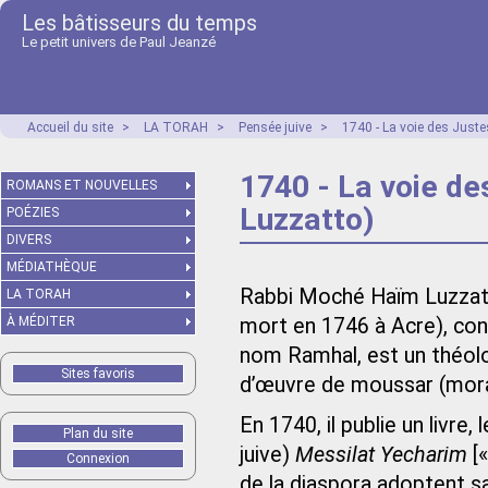
Les bâtisseurs du temps
Le petit univers de Paul Jeanzé
Accueil du site
>
LA TORAH
>
Pensée juive
>
1740 - La voie des Just
1740 - La voie d
ROMANS ET NOUVELLES
Luzzatto)
POÉZIES
DIVERS
MÉDIATHÈQUE
Rabbi Moché Haïm Luzzat
LA TORAH
À MÉDITER
mort en 1746 à Acre), co
nom Ramhal, est un théolog
Sites favoris
d’œuvre de moussar (mora
En 1740, il publie un livre
Plan du site
juive)
Messilat Yecharim
[«
Connexion
de la diaspora adoptent san