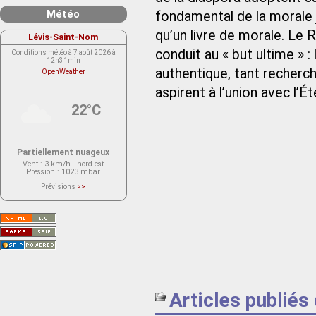
Météo
fondamental de la morale j
qu’un livre de morale. Le 
Lévis-Saint-Nom
conduit au « but ultime » : 
Conditions météo à 7 août 2026 à
12h31min
authentique, tant recherch
OpenWeather
aspirent à l’union avec l’Ét
22°C
Partiellement nuageux
Vent
: 3 km/h - nord-est
Pression
: 1023 mbar
Prévisions
>>
Le service OpenWeather ne fournit
actuellement aucune prévision
météorologique sur le lieu Lévis-
Saint-Nom.
Veuillez consulter le message du
service ci-dessous.
(401 - Invalid API key. Please see
https://openweathermap.org/faq#error401
for more info.)
Articles publiés