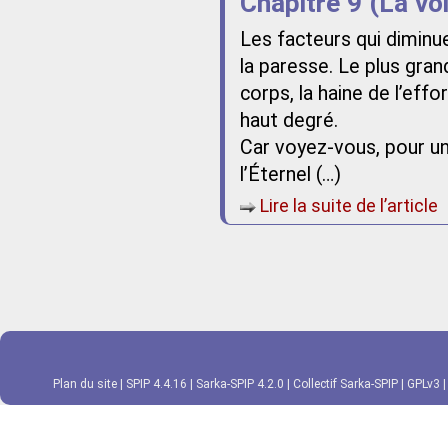
Chapitre 9 (La vo
Les facteurs qui diminu
la paresse. Le plus grand
corps, la haine de l’effo
haut degré.
Car voyez-vous, pour u
l’Éternel (…)
Lire la suite de l’article
Plan du site
|
SPIP 4.4.16
|
Sarka-SPIP 4.2.0
|
Collectif Sarka-SPIP
|
GPLv3