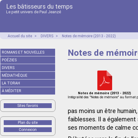
Les bâtisseurs du temps
Le petit univers de Paul Jeanzé
Accueil du site
>
DIVERS
>
Notes de mémoire (2013 - 2022)
Notes de mémoire
ROMANS ET NOUVELLES
POÉZIES
DIVERS
MÉDIATHÈQUE
LA TORAH
À MÉDITER
Notes de mémoire (2013 - 2022)
Intégralité des "Notes de mémoire" au format 
Sites favoris
pas moins un être humain, 
faiblesses. Il a également
Plan du site
ses moments de calme c
Connexion