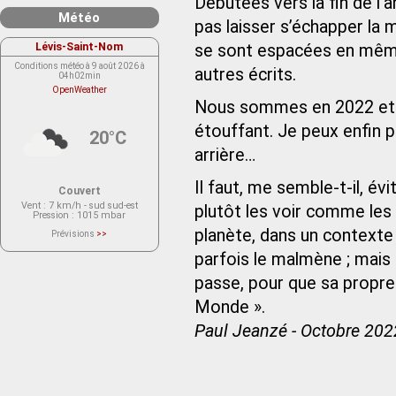
Débutées vers la fin de l’
Météo
pas laisser s’échapper la
Lévis-Saint-Nom
se sont espacées en même 
Conditions météo à 9 août 2026 à
autres écrits.
04h02min
OpenWeather
Nous sommes en 2022 et l
étouffant. Je peux enfin p
20°C
arrière…
Il faut, me semble-t-il, év
Couvert
Vent
: 7 km/h - sud sud-est
plutôt les voir comme les
Pression
: 1015 mbar
planète, dans un contexte 
Prévisions
>>
Le service OpenWeather ne fournit
actuellement aucune prévision
parfois le malmène ; mais
météorologique sur le lieu Lévis-
Saint-Nom.
passe, pour que sa propre d
Veuillez consulter le message du
service ci-dessous.
(401 - Invalid API key. Please see
Monde ».
https://openweathermap.org/faq#error401
for more info.)
Paul Jeanzé - Octobre 202