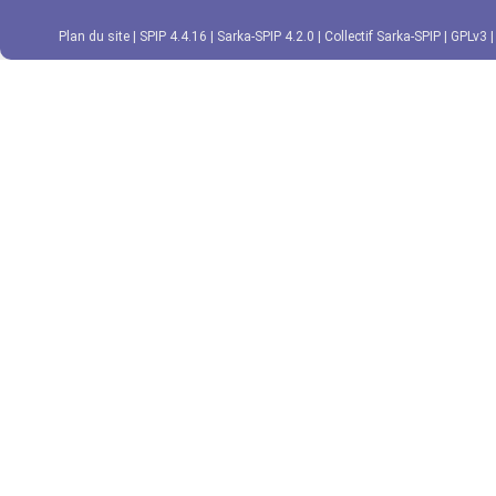
Plan du site
|
SPIP 4.4.16
|
Sarka-SPIP 4.2.0
|
Collectif Sarka-SPIP
|
GPLv3