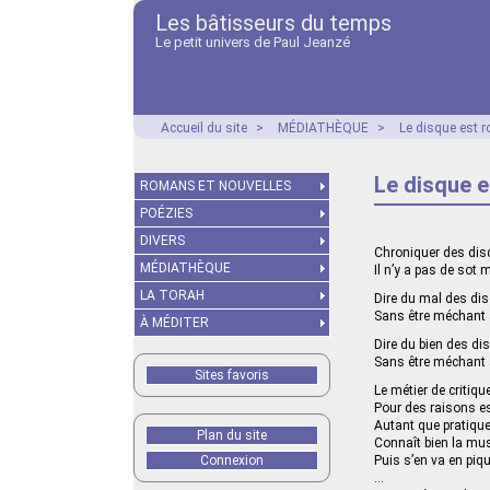
Les bâtisseurs du temps
Le petit univers de Paul Jeanzé
Accueil du site
>
MÉDIATHÈQUE
>
Le disque est ro
Le disque e
ROMANS ET NOUVELLES
POÉZIES
DIVERS
Chroniquer des dis
MÉDIATHÈQUE
Il n’y a pas de sot m
LA TORAH
Dire du mal des di
Sans être méchant a
À MÉDITER
Dire du bien des di
Sans être méchant a
Sites favoris
Le métier de critiqu
Pour des raisons e
Autant que pratiqu
Plan du site
Connaît bien la mu
Connexion
Puis s’en va en piq
…