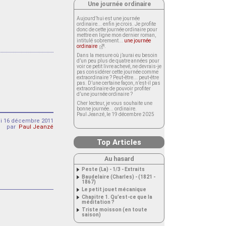
Une journée ordinaire
Aujourd’hui est une journée
ordinaire... enfin je crois. Je profite
donc de cette journée ordinaire pour
mettre en ligne mon dernier roman,
intitulé sobrement...
une journée
ordinaire
.
Dans la mesure où j’aurai eu besoin
d’un peu plus de quatre années pour
voir ce petit livre achevé, ne devrais-je
pas considérer cette journée comme
extraordinaire ? Peut-être... peut-être
pas. D’une certaine façon, n’est-il pas
extraordinaire de pouvoir profiter
d’une journée ordinaire ?
Cher lecteur, je vous souhaite une
bonne journée... ordinaire.
Paul Jeanzé, le 19 décembre 2025
i 16 décembre 2011
par
Paul Jeanzé
Top Articles
Au hasard
Peste (La) - 1/3 - Extraits
Baudelaire (Charles) - (1821 -
1867)
Le petit jouet mécanique
Chapitre 1. Qu’est-ce que la
méditation ?
Triste moisson (en toute
saison)