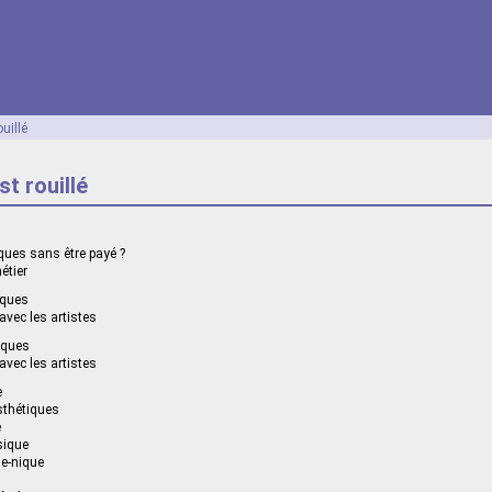
uillé
st rouillé
ques sans être payé ?
étier
sques
vec les artistes
sques
vec les artistes
e
sthétiques
e
sique
ue-nique