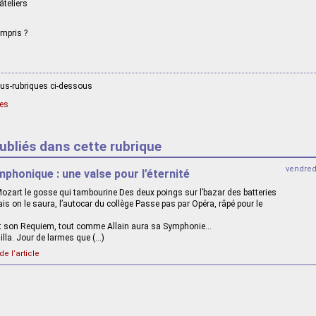
âteliers
mpris ?
ous-rubriques ci-dessous
les
publiés dans cette rubrique
vendred
phonique : une valse pour l’éternité
 Mozart le gosse qui tambourine Des deux poings sur l’bazar des batteries
is on le saura, l’autocar du collège Passe pas par Opéra, râpé pour le
ant son Requiem, tout comme Allain aura sa Symphonie…
illa. Jour de larmes que (…)
de l’article