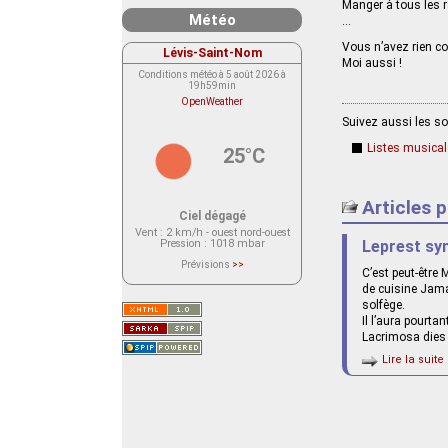
Manger à tous les r
Météo
…
Vous n’avez rien co
Lévis-Saint-Nom
Moi aussi !
Conditions météo à 5 août 2026 à
19h59min
OpenWeather
Suivez aussi les s
Listes musica
25°C
Articles 
Ciel dégagé
Vent
: 2 km/h - ouest nord-ouest
Pression
: 1018 mbar
Leprest sym
Prévisions
>>
C’est peut-être
Le service OpenWeather ne fournit
actuellement aucune prévision
de cuisine Jama
météorologique sur le lieu Lévis-
solfège.
Saint-Nom.
Veuillez consulter le message du
Il l’aura pourt
service ci-dessous.
Lacrimosa dies 
(401 - Invalid API key. Please see
https://openweathermap.org/faq#error401
Lire la suite 
for more info.)