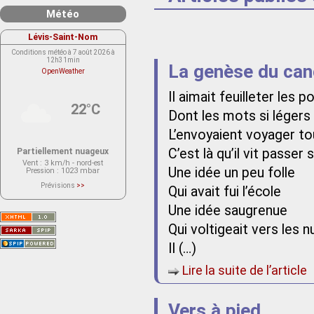
Météo
Lévis-Saint-Nom
Conditions météo à 7 août 2026 à
12h31min
La genèse du can
OpenWeather
Il aimait feuilleter les
22°C
Dont les mots si légers 
L’envoyaient voyager tou
C’est là qu’il vit passer
Partiellement nuageux
Vent
: 3 km/h - nord-est
Une idée un peu folle
Pression
: 1023 mbar
Prévisions
>>
Qui avait fui l’école
Le service OpenWeather ne fournit
actuellement aucune prévision
Une idée saugrenue
météorologique sur le lieu Lévis-
Saint-Nom.
Veuillez consulter le message du
Qui voltigeait vers les 
service ci-dessous.
(401 - Invalid API key. Please see
Il (…)
https://openweathermap.org/faq#error401
for more info.)
Lire la suite de l’article
Vers à pied