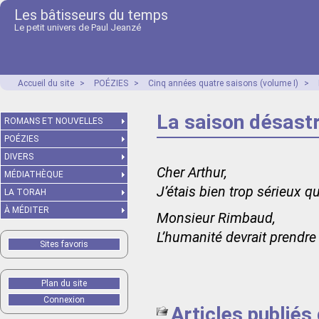
Les bâtisseurs du temps
Le petit univers de Paul Jeanzé
Accueil du site
>
POÉZIES
>
Cinq années quatre saisons (volume I)
>
La saison désast
ROMANS ET NOUVELLES
POÉZIES
DIVERS
Cher Arthur,
MÉDIATHÈQUE
J’étais bien trop sérieux q
LA TORAH
À MÉDITER
Monsieur Rimbaud,
L’humanité devrait prendre
Sites favoris
Plan du site
Connexion
Articles publiés