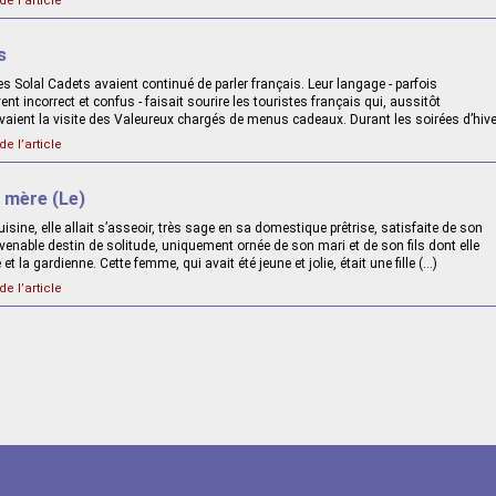
de l’article
s
 les Solal Cadets avaient continué de parler français. Leur langage - parfois
nt incorrect et confus - faisait sourire les touristes français qui, aussitôt
vaient la visite des Valeureux chargés de menus cadeaux. Durant les soirées d’hiver
de l’article
 mère (Le)
isine, elle allait s’asseoir, très sage en sa domestique prêtrise, satisfaite de son
venable destin de solitude, uniquement ornée de son mari et de son fils dont elle
 et la gardienne. Cette femme, qui avait été jeune et jolie, était une fille (…)
de l’article