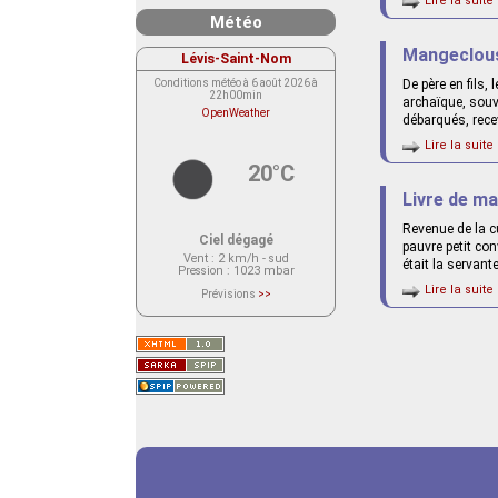
Lire la suite 
Météo
Mangeclou
Lévis-Saint-Nom
Conditions météo à 6 août 2026 à
De père en fils,
22h00min
archaïque, souve
OpenWeather
débarqués, rece
Lire la suite 
20°C
Livre de ma
Revenue de la cu
Ciel dégagé
pauvre petit con
Vent
: 2 km/h - sud
était la servante
Pression
: 1023 mbar
Lire la suite 
Prévisions
>>
Le service OpenWeather ne fournit
actuellement aucune prévision
météorologique sur le lieu Lévis-
Saint-Nom.
Veuillez consulter le message du
service ci-dessous.
(401 - Invalid API key. Please see
https://openweathermap.org/faq#error401
for more info.)