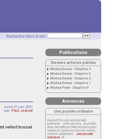
Rechercher dans le site
Publications
Derniers articles publiés
Mishna Demaï - Chapitre 4
Mishna Demaï - Chapitre 3
Mishna Demaï - Chapitre 2
Mishna Demaï - Chapitre 1
Mishna Péah - Chapitre 8
Annonces
lundi 21 juin 2021
par
Paul Jeanzé
Une journée ordinaire
Aujourd’hui est une journée
ordinaire... enfin je crois. Je profite
tit veillard brossait
donc de cette journée ordinaire pour
mettre en ligne mon dernier roman,
intitulé sobrement...
une journée
ordinaire
.