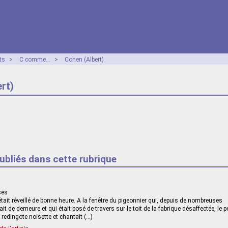
ts
>
C comme...
>
Cohen (Albert)
rt)
publiés dans cette rubrique
ses
s’était réveillé de bonne heure. A la fenêtre du pigeonnier qui, depuis de nombreuses
ait de demeure et qui était posé de travers sur le toit de la fabrique désaffectée, le pe
redingote noisette et chantait (…)