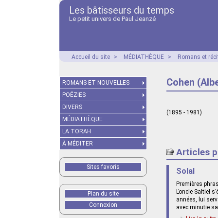
Les bâtisseurs du temps
Le petit univers de Paul Jeanzé
Accueil du site
>
MÉDIATHÈQUE
>
Romans et réci
Cohen (Albe
ROMANS ET NOUVELLES
POÉZIES
DIVERS
(1895 - 1981)
MÉDIATHÈQUE
LA TORAH
À MÉDITER
Articles 
Sites favoris
Solal
Premières phra
L’oncle Saltiel 
Plan du site
années, lui serv
Connexion
avec minutie sa 