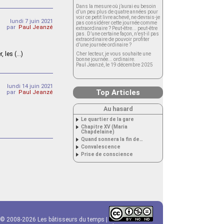
Dans la mesure où j’aurai eu besoin
d’un peu plus de quatre années pour
voir ce petit livre achevé, ne devrais-je
lundi 7 juin 2021
pas considérer cette journée comme
par
Paul Jeanzé
extraordinaire ? Peut-être... peut-être
pas. D’une certaine façon, n’est-il pas
extraordinaire de pouvoir profiter
d’une journée ordinaire ?
, les (…)
Cher lecteur, je vous souhaite une
bonne journée... ordinaire.
Paul Jeanzé, le 19 décembre 2025
lundi 14 juin 2021
Top Articles
par
Paul Jeanzé
Au hasard
Le quartier de la gare
Chapitre XV (Maria
Chapdelaine)
Quand sonnera la fin de…
Convalescence
Prise de conscience
© 2008-2026 Les bâtisseurs du temps |