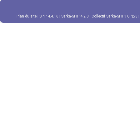
Plan du site
|
SPIP 4.4.16
|
Sarka-SPIP 4.2.0
|
Collectif Sarka-SPIP
|
GPLv3