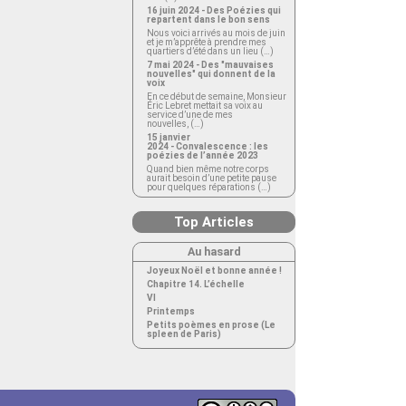
16 juin 2024 - Des Poézies qui
repartent dans le bon sens
Nous voici arrivés au mois de juin
et je m’apprête à prendre mes
quartiers d’été dans un lieu (…)
7 mai 2024 - Des "mauvaises
nouvelles" qui donnent de la
voix
En ce début de semaine, Monsieur
Éric Lebret mettait sa voix au
service d’une de mes
nouvelles, (…)
15 janvier
2024 - Convalescence : les
poézies de l’année 2023
Quand bien même notre corps
aurait besoin d’une petite pause
pour quelques réparations (…)
Top Articles
Au hasard
Joyeux Noël et bonne année !
Chapitre 14. L’échelle
VI
Printemps
Petits poèmes en prose (Le
spleen de Paris)