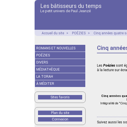
Les bâtisseurs du temps
Le petit univers de Paul Jeanzé
Accueil du site
>
POÉZIES
>
Cinq années quatre s
Cinq années
ROMANS ET NOUVELLES
POÉZIES
DIVERS
Les
Poézies
sont ég
MÉDIATHÈQUE
à la lecture sur éc
LA TORAH
À MÉDITER
Cinq années qua
Sites favoris
Intégralité de "Cin
Plan du site
Connexion
Suivez aussi les s