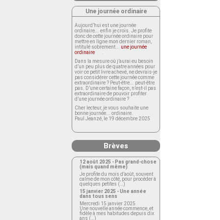
Une journée ordinaire
Aujourd’hui est une journée
ordinaire... enfin je crois. Je profite
donc de cette journée ordinaire pour
mettre en ligne mon dernier roman,
intitulé sobrement...
une journée
ordinaire
.
Dans la mesure où j’aurai eu besoin
d’un peu plus de quatre années pour
voir ce petit livre achevé, ne devrais-je
pas considérer cette journée comme
extraordinaire ? Peut-être... peut-être
pas. D’une certaine façon, n’est-il pas
extraordinaire de pouvoir profiter
d’une journée ordinaire ?
Cher lecteur, je vous souhaite une
bonne journée... ordinaire.
Paul Jeanzé, le 19 décembre 2025
Brèves
12 août 2025 - Pas grand-chose
(mais quand même)
Je profite du mois d’août, souvent
calme de mon côté, pour procéder à
quelques petites (…)
15 janvier 2025 - Une année
dans tous sens
Mercredi 15 janvier 2025
Une nouvelle année commence, et
fidèle à mes habitudes depuis dix
ans (…)