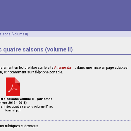
aisons (volume II)
 quatre saisons (volume II)
alement en lecture libre sur le site
Atramenta
, dans une mise en page adaptée
ran, et notamment sur téléphone portable.
tre saisons volume II - (automne
hiver 2017 - 2018)
q années quatre saisons volume II" au
format pdf
ous-rubriques ci-dessous