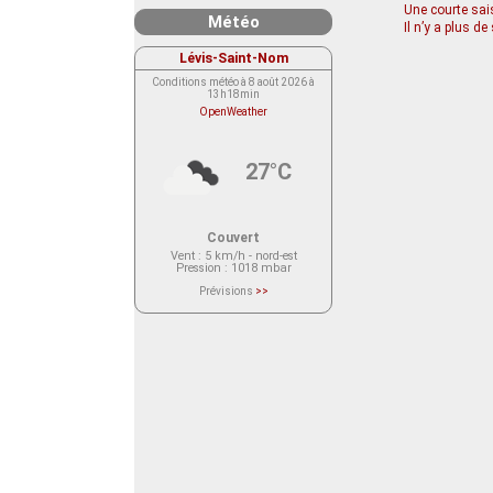
Une courte sai
Météo
Il n’y a plus d
Lévis-Saint-Nom
Conditions météo à 8 août 2026 à
13h18min
OpenWeather
27°C
Couvert
Vent
: 5 km/h - nord-est
Pression
: 1018 mbar
Prévisions
>>
Le service OpenWeather ne fournit
actuellement aucune prévision
météorologique sur le lieu Lévis-
Saint-Nom.
Veuillez consulter le message du
service ci-dessous.
(401 - Invalid API key. Please see
https://openweathermap.org/faq#error401
for more info.)