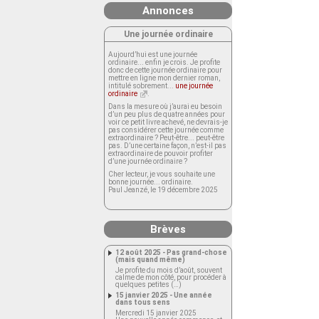
Annonces
Une journée ordinaire
Aujourd’hui est une journée
ordinaire... enfin je crois. Je profite
donc de cette journée ordinaire pour
mettre en ligne mon dernier roman,
intitulé sobrement...
une journée
ordinaire
.
Dans la mesure où j’aurai eu besoin
d’un peu plus de quatre années pour
voir ce petit livre achevé, ne devrais-je
pas considérer cette journée comme
extraordinaire ? Peut-être... peut-être
pas. D’une certaine façon, n’est-il pas
extraordinaire de pouvoir profiter
d’une journée ordinaire ?
Cher lecteur, je vous souhaite une
bonne journée... ordinaire.
Paul Jeanzé, le 19 décembre 2025
Brèves
12 août 2025 - Pas grand-chose
(mais quand même)
Je profite du mois d’août, souvent
calme de mon côté, pour procéder à
quelques petites (…)
15 janvier 2025 - Une année
dans tous sens
Mercredi 15 janvier 2025