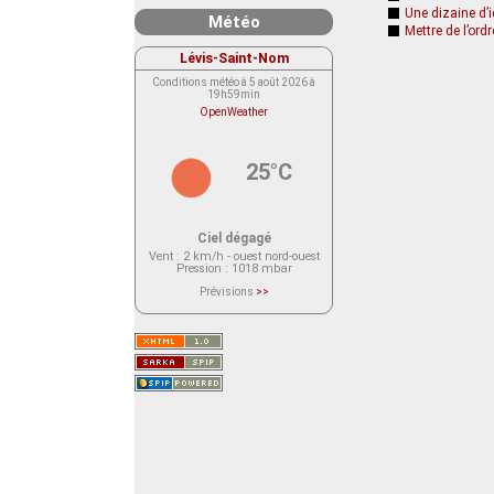
Une dizaine d’
Météo
Mettre de l’or
Lévis-Saint-Nom
Conditions météo à 5 août 2026 à
19h59min
OpenWeather
25°C
Ciel dégagé
Vent
: 2 km/h - ouest nord-ouest
Pression
: 1018 mbar
Prévisions
>>
Le service OpenWeather ne fournit
actuellement aucune prévision
météorologique sur le lieu Lévis-
Saint-Nom.
Veuillez consulter le message du
service ci-dessous.
(401 - Invalid API key. Please see
https://openweathermap.org/faq#error401
for more info.)