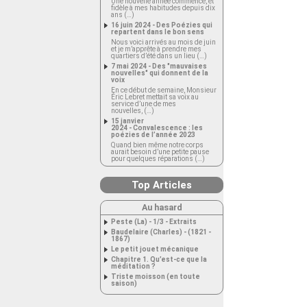
Une nouvelle année commence, et
fidèle à mes habitudes depuis dix
ans (…)
16 juin 2024 - Des Poézies qui
repartent dans le bon sens
Nous voici arrivés au mois de juin
et je m’apprête à prendre mes
quartiers d’été dans un lieu (…)
7 mai 2024 - Des "mauvaises
nouvelles" qui donnent de la
voix
En ce début de semaine, Monsieur
Éric Lebret mettait sa voix au
service d’une de mes
nouvelles, (…)
15 janvier
2024 - Convalescence : les
poézies de l’année 2023
Quand bien même notre corps
aurait besoin d’une petite pause
pour quelques réparations (…)
Top Articles
Au hasard
Peste (La) - 1/3 - Extraits
Baudelaire (Charles) - (1821 -
1867)
Le petit jouet mécanique
Chapitre 1. Qu’est-ce que la
méditation ?
Triste moisson (en toute
saison)