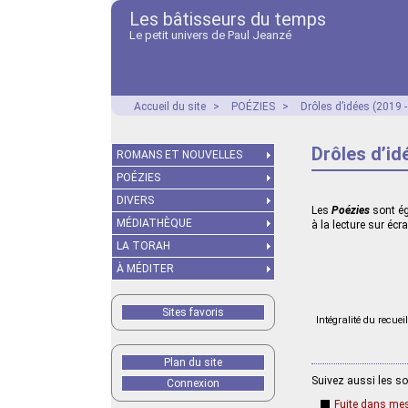
Les bâtisseurs du temps
Le petit univers de Paul Jeanzé
Accueil du site
>
POÉZIES
>
Drôles d’idées (2019 
Drôles d’id
ROMANS ET NOUVELLES
POÉZIES
DIVERS
Les
Poézies
sont ég
MÉDIATHÈQUE
à la lecture sur éc
LA TORAH
À MÉDITER
Sites favoris
Intégralité du recuei
Plan du site
Suivez aussi les s
Connexion
Fuite dans mes