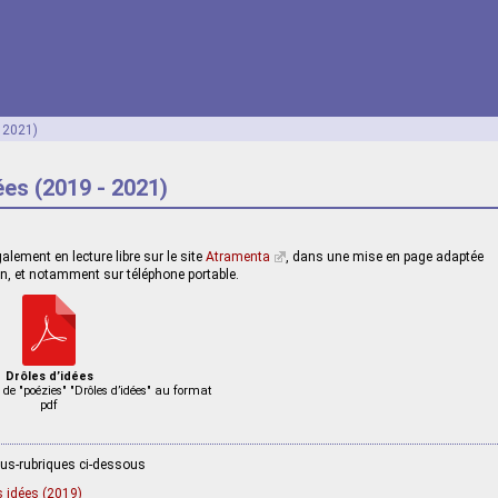
- 2021)
ées (2019 - 2021)
alement en lecture libre sur le site
Atramenta
, dans une mise en page adaptée
ran, et notamment sur téléphone portable.
Drôles d’idées
l de "poézies" "Drôles d’idées" au format
pdf
ous-rubriques ci-dessous
 idées (2019)